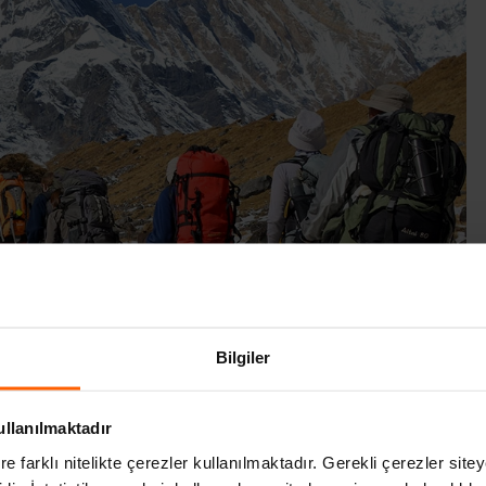
Bilgiler
LIR?
ullanılmaktadır
re farklı nitelikte çerezler kullanılmaktadır. Gerekli çerezler site