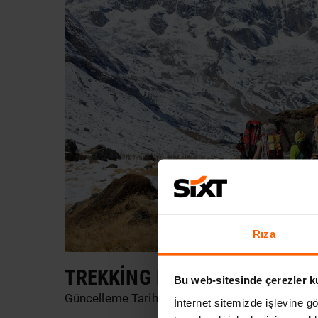
Rıza
TREKKING NEDIR, NASIL YAPI
Bu web-sitesinde çerezler k
Güncelleme Tarihi 12 Kasım 2025
İnternet sitemizde işlevine gö