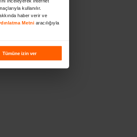
rını inceleyerek internet
açlarıyla kullanılır.
akkında haber verir ve
Aydınlatma Metni
aracılığıyla
Tümüne izin ver