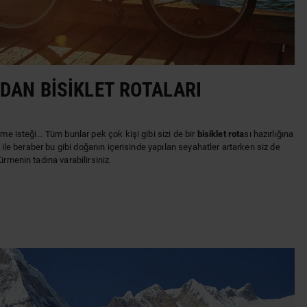
NDAN BISIKLET ROTALARI
rme isteği… Tüm bunlar pek çok kişi gibi sizi de bir
bisiklet rota
sı hazırlığına
ı ile beraber bu gibi doğanın içerisinde yapılan seyahatler artarken siz de
ürmenin tadına varabilirsiniz.