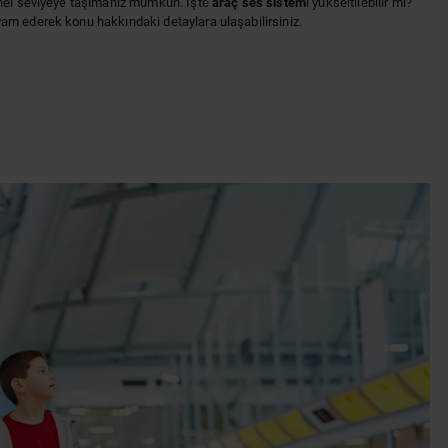
onel seviyeye taşımanız mümkün. İşte
araç ses sistem
i yükseltilebilir mi?
am ederek konu hakkındaki detaylara ulaşabilirsiniz.