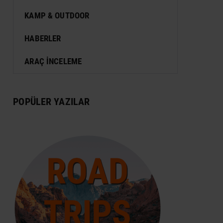
VIZESIZ SEYAHAT
MÜZE
KAMP & OUTDOOR
KONSER
HABERLER
SERGI
ARAÇ İNCELEME
ANTIK KENT & ALANLAR
DÜNYA MIRASI
POPÜLER YAZILAR