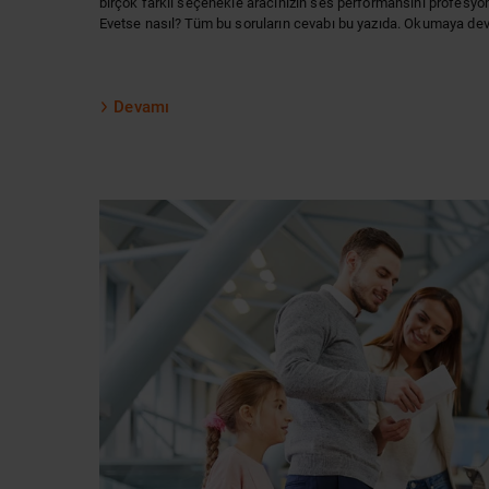
birçok farklı seçenekle aracınızın ses performansını profesy
Evetse nasıl? Tüm bu soruların cevabı bu yazıda. Okumaya dev
Devamı