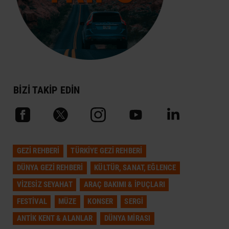
BİZİ TAKİP EDİN
GEZI REHBERI
TÜRKIYE GEZI REHBERI
DÜNYA GEZI REHBERI
KÜLTÜR, SANAT, EĞLENCE
VIZESIZ SEYAHAT
ARAÇ BAKIMI & İPUÇLARI
FESTIVAL
MÜZE
KONSER
SERGI
ANTIK KENT & ALANLAR
DÜNYA MIRASI