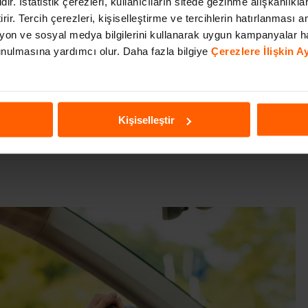
dir. İstatistik çerezleri, kullanıcıların sitede gezinme alışkanlıkla
olabilir. Bunun için şehrin gürültüsünden ve karmaşasından uzak yapılan
irir. Tercih çerezleri, kişiselleştirme ve tercihlerin hatırlanması am
ortamda egzersiz yapmak hem canlandırıcı hem de dinlendirici bir seçenek.
niz demektir. Dağların, kırların ve ormanların arasında keyifli bir
on ve sosyal medya bilgilerini kullanarak uygun kampanyalar h
n yollara düşmeyin! Bu yazımızda trekking sporuna dair tüm bilinmeyenleri
 sunulmasına yardımcı olur. Daha fazla bilgiye
Çerezlere İlişkin 
ing yolculuklarını deneyimlemek istiyor ne yapacağınızı bilemiyorsanız
ı zenginleştiren ve özel kılan her yolculuğunuzda sizinle.
Araç Kiralama
lculuk yapabilirsiniz. Hazırsanız ilk olarak
trekking ne demektir
sorusunu
Kişiselleştir