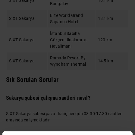
SIXT Sakarya
16,1 km
Bungalov
Elite World Grand
SIXT Sakarya
18,1 km
Sapanca Hotel
İstanbul Sabiha
SIXT Sakarya
Gökçen Uluslararası
120 km
Havalimanı
Ramada Resort By
SIXT Sakarya
14,5 km
Wyndham Thermal
Sık Sorulan Sorular
Sakarya şubesi çalışma saatleri nasıl?
SIXT Sakarya şubesi pazar hariç her gün 08.30-17.30 saatleri
arasında çalışmaktadır.