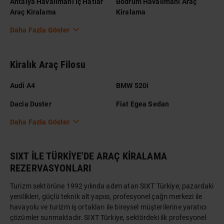
Antalya Havalimanı İç Hatlar
Bodrum Havalimanı Araç
Araç Kiralama
Kiralama
Daha Fazla Göster
Kiralık Araç Filosu
Audi A4
BMW 520i
Dacia Duster
Fiat Egea Sedan
Daha Fazla Göster
SIXT İLE TÜRKİYE'DE ARAÇ KİRALAMA
REZERVASYONLARI
Turizm sektörüne 1992 yılında adım atan SIXT Türkiye; pazardaki
yenilikleri, güçlü teknik alt yapısı, profesyonel çağrı merkezi ile
havayolu ve turizm iş ortakları ile bireysel müşterilerine yaratıcı
çözümler sunmaktadır. SIXT Türkiye, sektördeki ilk profesyonel