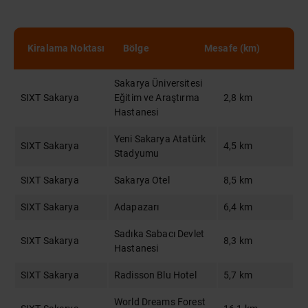
Kiralama Noktası
Bölge
Mesafe (km)
Sakarya Üniversitesi
SIXT Sakarya
Eğitim ve Araştırma
2,8 km
Hastanesi
Yeni Sakarya Atatürk
SIXT Sakarya
4,5 km
Stadyumu
SIXT Sakarya
Sakarya Otel
8,5 km
SIXT Sakarya
Adapazarı
6,4 km
Sadıka Sabacı Devlet
SIXT Sakarya
8,3 km
Hastanesi
SIXT Sakarya
Radisson Blu Hotel
5,7 km
World Dreams Forest