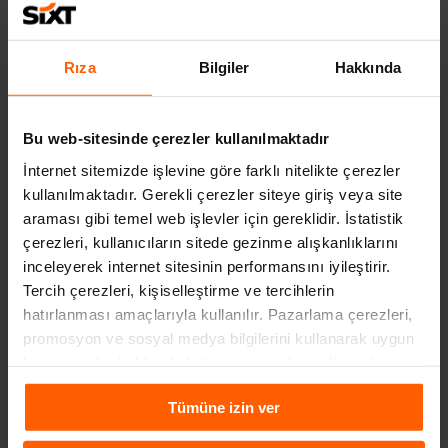
Araç filosunda ne tür araçlar var?
SIXT araç filosunda Mercedes-Benz gibi Premium modeller, aile
Rıza
Bilgiler
Hakkında
arabaları, makam aracı olarak kullanabileceğiniz modeller, arazi
şartlarına uygun otomobiller gibi pek çok seçenek bulunur.
Bu web-sitesinde çerezler kullanılmaktadır
Sakarya şubesi nerede?
İnternet sitemizde işlevine göre farklı nitelikte çerezler
kullanılmaktadır. Gerekli çerezler siteye giriş veya site
SIXT Sakarya şubesi açık adresi: Erenler Mah. Uluyol Cad. No:3/2
araması gibi temel web işlevler için gereklidir. İstatistik
Erenler/Sakarya
çerezleri, kullanıcıların sitede gezinme alışkanlıklarını
inceleyerek internet sitesinin performansını iyileştirir.
Müşteri hizmetleri telefon numarası nedir?
Tercih çerezleri, kişiselleştirme ve tercihlerin
hatırlanması amaçlarıyla kullanılır. Pazarlama çerezleri,
SIXT müşteri hizmetleri telefon numarası: 0850 222 2 000
promosyon ve sosyal medya bilgilerini kullanarak uygun
kampanyalar hakkında haber verir ve kişiselleştirilmiş
SIXT hakkında farklı sorularım var.
içeriklerin sunulmasına yardımcı olur. Daha fazla
Tümüne izin ver
bilgiye
Çerezlere İlişkin Aydınlatma Metni
aracılığıyla
ulaşabilirsiniz.
SIXT ile ilgili kampanyalardan araç kiralama seçeneklerine, diğer