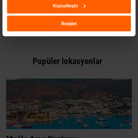
istasyon sayfalarından araç teslim işlemlerine kadar tüm merak
Kişiselleştir
ettiklerinizi
buraya
tıklayıp web sitemizden öğrenebilirsiniz.
Reddet
Popüler lokasyonlar