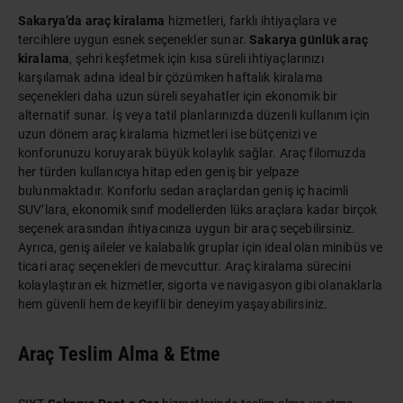
Sakarya’da araç kiralama
hizmetleri, farklı ihtiyaçlara ve
tercihlere uygun esnek seçenekler sunar.
Sakarya günlük araç
kiralama
, şehri keşfetmek için kısa süreli ihtiyaçlarınızı
karşılamak adına ideal bir çözümken haftalık kiralama
seçenekleri daha uzun süreli seyahatler için ekonomik bir
alternatif sunar. İş veya tatil planlarınızda düzenli kullanım için
uzun dönem araç kiralama hizmetleri ise bütçenizi ve
konforunuzu koruyarak büyük kolaylık sağlar.
Araç filomuz
da
her türden kullanıcıya hitap eden geniş bir yelpaze
bulunmaktadır. Konforlu sedan araçlardan geniş iç hacimli
SUV’lara, ekonomik sınıf modellerden lüks araçlara kadar birçok
seçenek arasından ihtiyacınıza uygun bir araç seçebilirsiniz.
Ayrıca, geniş aileler ve kalabalık gruplar için ideal olan minibüs ve
ticari araç seçenekleri de mevcuttur. Araç kiralama sürecini
kolaylaştıran ek hizmetler, sigorta ve navigasyon gibi olanaklarla
hem güvenli hem de keyifli bir deneyim yaşayabilirsiniz.
Araç Teslim Alma & Etme