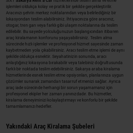
SIXT
Sakarya Rent a Car
hizmetlerinde teslim alma ve etme
işlemleri oldukça kolay ve pratik bir şekilde gerçekleştirilir.
Aracınızı şehrin merkez
noktaları
ndan veya belirlediğiniz bir
lokasyondan teslim alabilirsiniz. İhtiyacınıza göre aracınız,
otogar, tren garı veya farklı gibi ulaşım noktalarına da teslim
edilebilir. Bu sayede yolculuğunuzun başlangıcından itibaren
araç kiralamanın konforunu yaşayabilirsiniz. Teslim alma
sürecinde hızlı işlemler ve profesyonel hizmet sayesinde zaman
kaybetmeden yola çıkabilirsiniz. Aracı teslim etme işlemi de aynı
şekilde oldukça esnektir. Seyahatinizin sonunda, aracı
anlaştığınız lokasyona bırakabilir veya talebiniz doğrultusunda
farklı bir noktada teslim edebilirsiniz. Sakarya araba kiralama
hizmetlerinde esnek teslim etme opsiyonları, planlarınıza uygun
çözümler sunarak zamandan tasarruf etmenizi sağlar. Ayrıca
araç iade sürecinde herhangi bir sorun yaşamamanız için
profesyonel ekipler her zaman yanınızdadır. Bu hizmetler,
kiralama deneyiminizi kolaylaştırmayı ve konforlu bir şekilde
tamamlamanızı hedefler.
Yakındaki Araç Kiralama Şubeleri