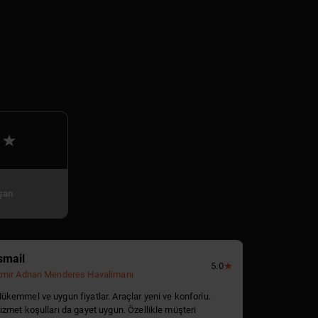
şan
smail
Evren
5.0
zmir Adnan Menderes Havalimanı
İstanbul Hav
ükemmel ve uygun fiyatlar. Araçlar yeni ve konforlu.
Kiraladığım 
izmet koşulları da gayet uygun. Özellikle müşteri
zamanki gibi