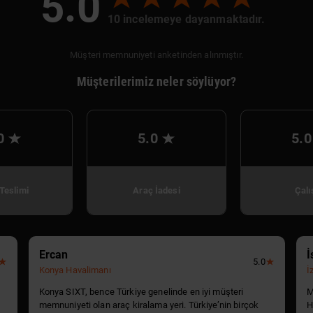
5.0
10 incelemeye dayanmaktadır.
Müşteri memnuniyeti anketinden alınmıştır.
Müşterilerimiz neler söylüyor?
0
5.0
5.0
Teslimi
Araç İadesi
Çalı
Ercan
İ
5.0
Konya Havalimanı
İ
Konya SIXT, bence Türkiye genelinde en iyi müşteri
M
memnuniyeti olan araç kiralama yeri. Türkiye’nin birçok
H