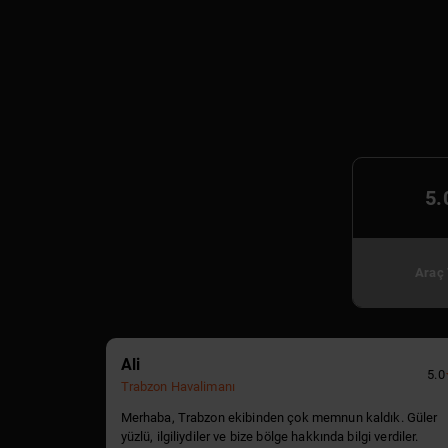
5.
Araç 
Ali
5.0
Trabzon Havalimanı
Merhaba, Trabzon ekibinden çok memnun kaldık. Güler
yüzlü, ilgiliydiler ve bize bölge hakkında bilgi verdiler.