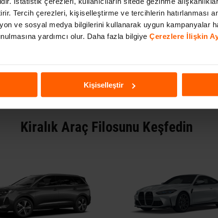
Araç Kiralama
Antalya Havalimanı İç Hatlar
dir. İstatistik çerezleri, kullanıcıların sitede gezinme alışkanlıkla
Araç Kiralama
Bodrum Havalimanı
irir. Tercih çerezleri, kişiselleştirme ve tercihlerin hatırlanması am
aç Kiralama
Dalaman Havalimanı Dış Hatl
on ve sosyal medya bilgilerini kullanarak uygun kampanyalar h
a Araç Kiralama
Dalaman Havalimanı İç Hatla
 sunulmasına yardımcı olur. Daha fazla bilgiye
Çerezlere İlişkin 
Araç Kiralama
Gaziantep Havalimanı
 Kiralama
İstanbul Havalimanı
ır Havalimanı Araç Kiralama
İstanbul Sabiha Gökçen Hava
Kişiselleştir
Kiralık Araç Filosunu Keşfedin