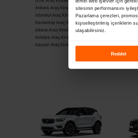
İzmir Araç Kiralama
Bodrum 
temel web işlevler için gerekli
Ankara Araç Kiralama
Malatya 
sitesinin performansını iyileşt
İstanbul Araç Kiralama
Bursa Ar
Pazarlama çerezleri, promosy
Gaziantep Araç Kiralama
Şanlıurf
kişiselleştirilmiş içeriklerin
Adana Araç Kiralama
Samsun 
ulaşabilirsiniz.
Antalya Araç Kiralama
Van Araç
Kayseri Araç Kiralama
Diyarbak
Reddet