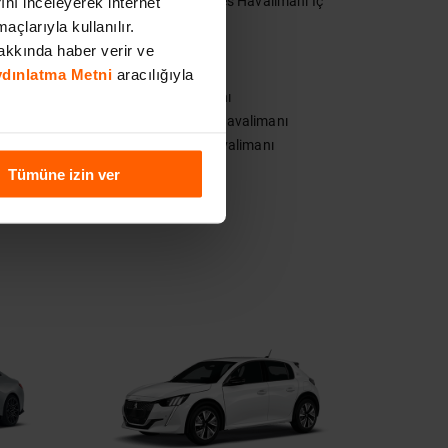
İzmir Adnan Menderes Havalimanı İç
rını inceleyerek internet
Hatlar
açlarıyla kullanılır.
ar
Mardin Havalimanı
akkında haber verir ve
r
Erzurum Havalimanı
Aydınlatma Metni
aracılığıyla
Diyarbakır Havalimanı
Samsun Çarşamba Havalimanı
limanı
Mersin Çukurova Havalimanı
Tümüne izin ver