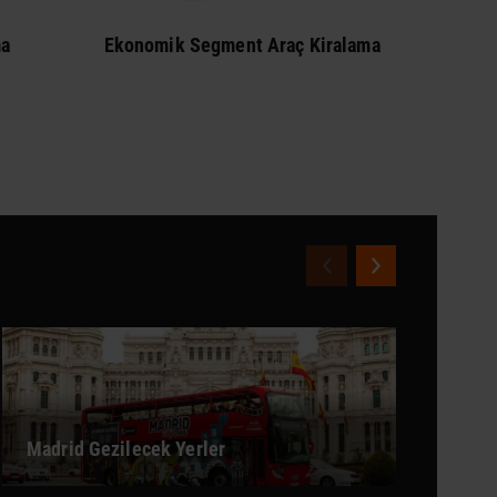
ma
Ekonomik Segment Araç Kiralama
Hafi
Madrid Gezilecek Yerler
Mo