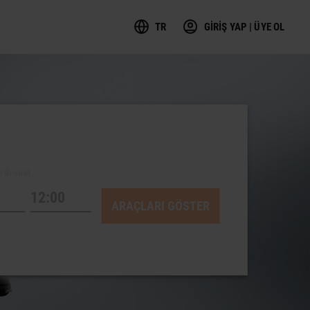
TR
GİRİŞ YAP | ÜYE OL
rih saat
ARAÇLARI GÖSTER