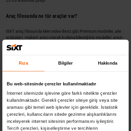
23.00 arasında çalışır.
Araç filosunda ne tür araçlar var?
SIXT araç filosunda Mercedes-Benz gibi Premium modeller, aile
arabaları, makam aracı olarak kullanabileceğiniz modeller, arazi
şartlarına uygun otomobiller gibi pek çok seçenek bulunur.
Dalaman Havalimanı şubesi nerede?
Rıza
Bilgiler
Hakkında
SIXT Dalaman Havalimanı karşısındaki otoparkta karşılama
bankoları ile hizmet vermektedir.
Bu web-sitesinde çerezler kullanılmaktadır
İnternet sitemizde işlevine göre farklı nitelikte çerezler
Müşteri hizmetleri telefon numarası nedir?
kullanılmaktadır. Gerekli çerezler siteye giriş veya site
araması gibi temel web işlevler için gereklidir. İstatistik
SIXT müşteri hizmetleri telefon numarası: 0850 222 2 000
çerezleri, kullanıcıların sitede gezinme alışkanlıklarını
inceleyerek internet sitesinin performansını iyileştirir.
SIXT hakkında farklı sorularım var.
Tercih çerezleri, kişiselleştirme ve tercihlerin