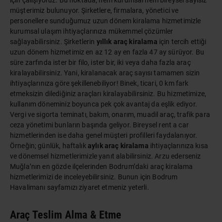
için çalışıyoruz. Bu noktada; hem kurumsal hem bireysel sayısız
müşterimiz bulunuyor. Şirketlere, firmalara, yönetici ve
personellere sunduğumuz
uzun dönem kiralama
hizmetimizle
kurumsal ulaşım ihtiyaçlarınıza mükemmel çözümler
sağlayabilirsiniz. Şirketlerin
yıllık araç kiralama
için tercih ettiği
uzun dönem hizmetimiz en az 12 ay en fazla 47 ay sürüyor. Bu
süre zarfında ister bir filo, ister bir, iki veya daha fazla araç
kiralayabilirsiniz. Yani, kiralanacak araç sayısı tamamen sizin
ihtiyaçlarınıza göre şekillenebiliyor! Binek, ticari, 0 km fark
etmeksizin dilediğiniz araçları kiralayabilirsiniz. Bu hizmetimize,
kullanım döneminiz boyunca pek çok avantaj da eşlik ediyor.
Vergi ve sigorta teminatı, bakım, onarım, muadil araç, trafik para
ceza yönetimi bunların başında geliyor. Bireysel
rent a car
hizmetlerinden ise daha genel müşteri profilleri faydalanıyor.
Örneğin; günlük, haftalık
aylık araç kiralama
ihtiyaçlarınıza kısa
ve dönemsel hizmetlerimizle yanıt alabilirsiniz. Arzu ederseniz
Muğla’nın en gözde ilçelerinden Bodrum’daki araç kiralama
hizmetlerimizi de inceleyebilirsiniz. Bunun için
Bodrum
Havalimanı
sayfamızı ziyaret etmeniz yeterli.
Araç Teslim Alma & Etme