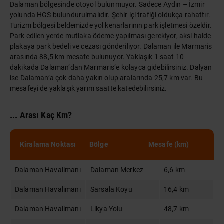
Dalaman bölgesinde otoyol bulunmuyor. Sadece Aydın – İzmir
yolunda HGS bulundurulmalıdır. Şehir içi trafiği oldukça rahattır.
Turizm bölgesi beldemizde yol kenarlarının park işletmesi özeldir.
Park edilen yerde mutlaka ödeme yapılması gerekiyor, aksi halde
plakaya park bedeli ve cezası gönderiliyor. Dalaman ile Marmaris
arasında 88,5 km mesafe bulunuyor. Yaklaşık 1 saat 10
dakikada Dalaman’dan Marmaris’e kolayca gidebilirsiniz. Dalyan
ise Dalaman’a çok daha yakın olup aralarında 25,7 km var. Bu
mesafeyi de yaklaşık yarım saatte katedebilirsiniz.
... Arası Kaç Km?
Kiralama Noktası
Bölge
Mesafe (km)
Dalaman Havalimanı
Dalaman Merkez
6,6 km
Dalaman Havalimanı
Sarsala Koyu
16,4 km
Dalaman Havalimanı
Likya Yolu
48,7 km