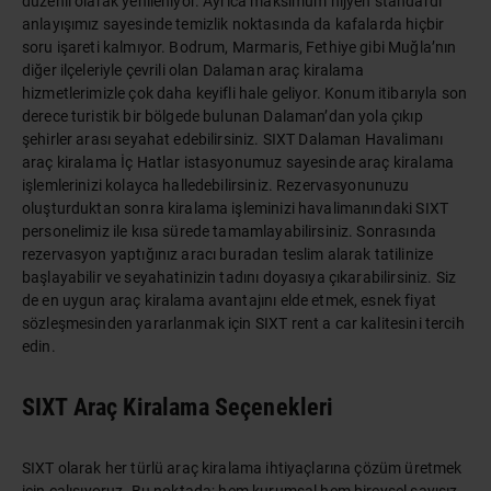
düzenli olarak yenileniyor. Ayrıca maksimum hijyen standardı
anlayışımız sayesinde temizlik noktasında da kafalarda hiçbir
soru işareti kalmıyor. Bodrum, Marmaris, Fethiye gibi Muğla’nın
diğer ilçeleriyle çevrili olan Dalaman araç kiralama
hizmetlerimizle çok daha keyifli hale geliyor. Konum itibarıyla son
derece turistik bir bölgede bulunan Dalaman’dan yola çıkıp
şehirler arası seyahat edebilirsiniz. SIXT Dalaman Havalimanı
araç kiralama İç Hatlar istasyonumuz sayesinde araç kiralama
işlemlerinizi kolayca halledebilirsiniz. Rezervasyonunuzu
oluşturduktan sonra kiralama işleminizi havalimanındaki SIXT
personelimiz ile kısa sürede tamamlayabilirsiniz. Sonrasında
rezervasyon yaptığınız aracı buradan teslim alarak tatilinize
başlayabilir ve seyahatinizin tadını doyasıya çıkarabilirsiniz. Siz
de en uygun araç kiralama avantajını elde etmek, esnek fiyat
sözleşmesinden yararlanmak için SIXT rent a car kalitesini tercih
edin.
SIXT Araç Kiralama Seçenekleri
SIXT olarak her türlü araç kiralama ihtiyaçlarına çözüm üretmek