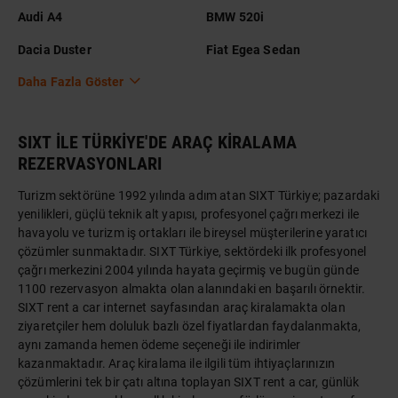
Audi A4
BMW 520i
Dacia Duster
Fiat Egea Sedan
Daha Fazla Göster
SIXT İLE TÜRKİYE'DE ARAÇ KİRALAMA
REZERVASYONLARI
Turizm sektörüne 1992 yılında adım atan SIXT Türkiye; pazardaki
yenilikleri, güçlü teknik alt yapısı, profesyonel çağrı merkezi ile
havayolu ve turizm iş ortakları ile bireysel müşterilerine yaratıcı
çözümler sunmaktadır. SIXT Türkiye, sektördeki ilk profesyonel
çağrı merkezini 2004 yılında hayata geçirmiş ve bugün günde
1100 rezervasyon almakta olan alanındaki en başarılı örnektir.
SIXT rent a car internet sayfasından araç kiralamakta olan
ziyaretçiler hem doluluk bazlı özel fiyatlardan faydalanmakta,
aynı zamanda hemen ödeme seçeneği ile indirimler
kazanmaktadır. Araç kiralama ile ilgili tüm ihtiyaçlarınızın
çözümlerini tek bir çatı altına toplayan SIXT rent a car, günlük