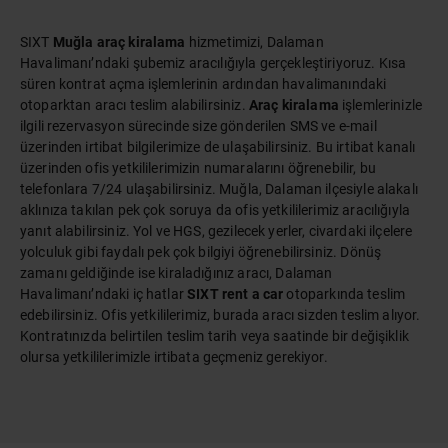
SIXT
Muğla araç kiralama
hizmetimizi, Dalaman
Havalimanı’ndaki şubemiz aracılığıyla gerçekleştiriyoruz. Kısa
süren kontrat açma işlemlerinin ardından havalimanındaki
otoparktan aracı teslim alabilirsiniz.
Araç kiralama
işlemlerinizle
ilgili rezervasyon sürecinde size gönderilen SMS ve e-mail
üzerinden irtibat bilgilerimize de ulaşabilirsiniz. Bu irtibat kanalı
üzerinden ofis yetkililerimizin numaralarını öğrenebilir, bu
telefonlara 7/24 ulaşabilirsiniz. Muğla, Dalaman ilçesiyle alakalı
aklınıza takılan pek çok soruya da ofis yetkililerimiz aracılığıyla
yanıt alabilirsiniz. Yol ve HGS, gezilecek yerler, civardaki ilçelere
yolculuk gibi faydalı pek çok bilgiyi öğrenebilirsiniz. Dönüş
zamanı geldiğinde ise kiraladığınız aracı, Dalaman
Havalimanı’ndaki iç hatlar
SIXT rent a car
otoparkında teslim
edebilirsiniz. Ofis yetkililerimiz, burada aracı sizden teslim alıyor.
Kontratınızda belirtilen teslim tarih veya saatinde bir değişiklik
olursa yetkililerimizle irtibata geçmeniz gerekiyor.