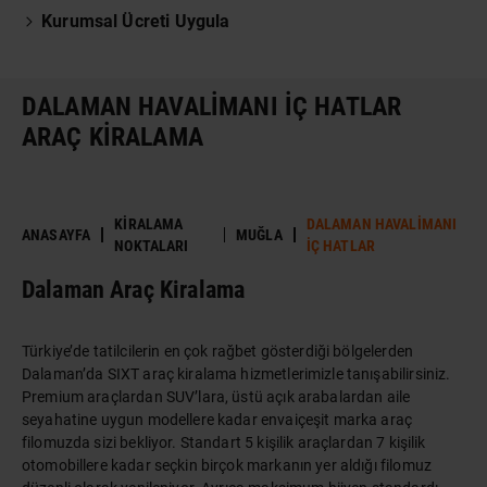
Kurumsal Ücreti Uygula
DALAMAN HAVALIMANI İÇ HATLAR
ARAÇ KIRALAMA
KIRALAMA
DALAMAN HAVALIMANI
ANASAYFA
MUĞLA
NOKTALARI
İÇ HATLAR
Dalaman Araç Kiralama
Türkiye’de tatilcilerin en çok rağbet gösterdiği bölgelerden
Dalaman’da SIXT araç kiralama hizmetlerimizle tanışabilirsiniz.
Premium araçlardan SUV’lara, üstü açık arabalardan aile
seyahatine uygun modellere kadar envaiçeşit marka araç
filomuzda sizi bekliyor. Standart 5 kişilik araçlardan 7 kişilik
otomobillere kadar seçkin birçok markanın yer aldığı filomuz