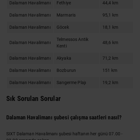
Dalaman Havalimanı
Fethiye
44,4 km
Dalaman Havalimanı
Marmaris
95,1 km
Dalaman Havalimanı
Göcek
18,1 km
Telmessos Antik
Dalaman Havalimanı
48,6 km
Kenti
Dalaman Havalimanı
Akyaka
71,2 km
Dalaman Havalimanı
Bozburun
151 km
Dalaman Havalimanı
Sarıgerme Plajı
19,2 km
Sık Sorulan Sorular
Dalaman Havalimanı şubesi çalışma saatleri nasıl?
SIXT Dalaman Havalimanı şubesi haftanın her günü 07.00 -