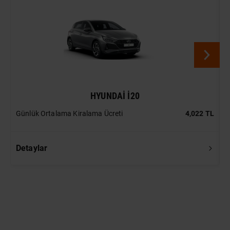
HYUNDAI I20
Günlük Ortalama Kiralama Ücreti
4,022 TL
G
Detaylar
D