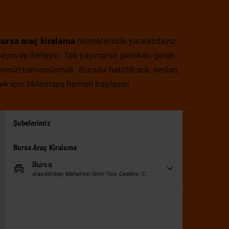
ursa araç kiralama
hizmetimizle yanınızdayız.
i seçin ve ilerleyin. Tek yapmanız gereken gerek
mlerinizi tamamlamak. Burada hatchback, sedan,
k için tıklamaya hemen başlayın!
Şubelerimiz
Bursa Araç Kiralama
Bursa
Alaaddinbey Mahallesi İzmir Yolu Caddesi Ceylan Plaza No:2 355/A Nilüfer/Bursa
Çalışma Satleri
Pazartesi:
09:00 - 18:00
Salı:
09:00 - 18:00
Çarşamba:
09:00 - 18:00
Perşembe:
09:00 - 18:00