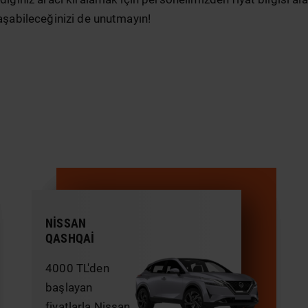
laşabileceğinizi de unutmayın!
NISSAN
QASHQAI
4000 TL'den
başlayan
fiyatlarla Nissan