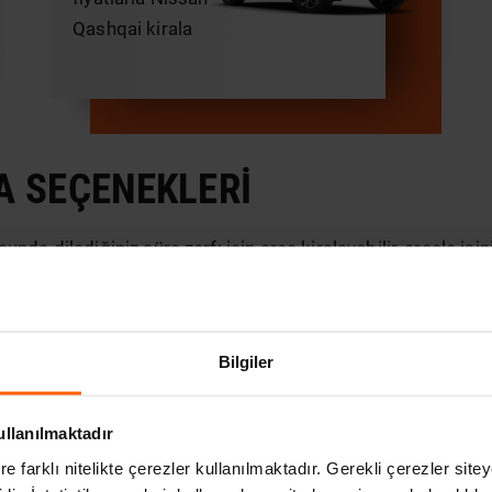
Qashqai kirala
A SEÇENEKLERI
da dilediğiniz süre zarfı için araç kiralayabilir, araçla işi
en çok tercih edilen opsiyonlar arasındaki
Bursa günlük ara
ilediğiniz yere gitmeniz mümkün. Üstelik muayene, kasko, tr
alık, günlük, şoförlü ve
aylık araç kiralama Bursa
şubemizde 
Bilgiler
ullanılmaktadır
re farklı nitelikte çerezler kullanılmaktadır. Gerekli çerezler site