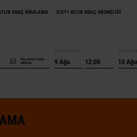
YLIK ARAÇ KIRALAMA
SIXT+ AYLIK ARAÇ ABONELIĞI
Alış tarih saat
Dönüş tari
Alış yerine teslim
edilecek
LAMA