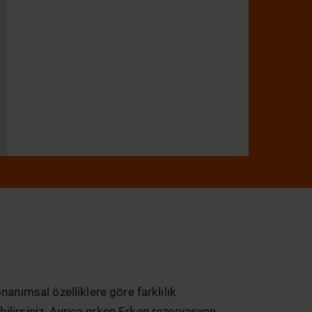
Cuma:
09:00 - 18:00
Cumartesi:
09:00 - 17:00
Pazar:
09:00 - 17:00
ARAÇ KIRALA
anımsal özelliklere göre farklılık
abilirsiniz. Ayrıca erken Erken rezervasyon