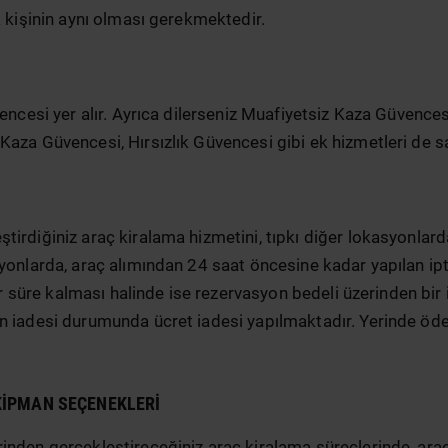
k kişinin aynı olması gerekmektedir.
vencesi yer alır. Ayrıca dilerseniz Muafiyetsiz Kaza Güvenc
Kaza Güvencesi, Hırsızlık Güvencesi gibi ek hizmetleri de
rdiğiniz araç kiralama hizmetini, tıpkı diğer lokasyonlarda o
onlarda, araç alımından 24 saat öncesine kadar yapılan iptal
bir süre kalması halinde ise rezervasyon bedeli üzerinden bi
n iadesi durumunda ücret iadesi yapılmaktadır. Yerinde ödem
KIPMAN SEÇENEKLERI
inden gerçekleştireceğiniz araç kiralama süreçlerinde, arac