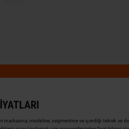
IYATLARI
ın markasına, modeline, segmentine ve içerdiği teknik ve don
diğiniz aracı kiralamak için personelimizden fiyat bilgisi al