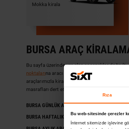
Mokka kirala
BURSA ARAÇ KIRALAM
Bu sayfa üzerinde yer alan seçenekler doğrultusun
noktaları
na aracı teslim edebilirsiniz. Örneğin 
araçlarımızla kiralama yapacağınız gün içinde d
masrafları dert etmeden... SIXT Rent a Car haft
Rıza
BURSA GÜNLÜK ARAÇ KIRALAMA
Bu web-sitesinde çerezler k
BURSA HAFTALIK ARAÇ KIRALAMA
İnternet sitemizde işlevine gö
BURSA AYLIK ARAÇ KIRALAMA