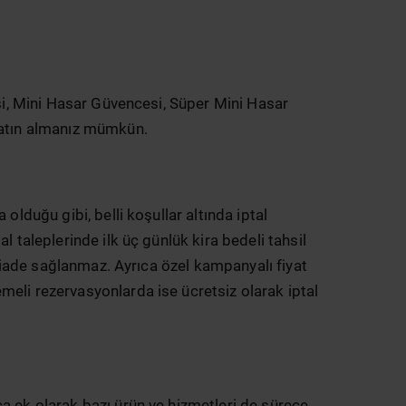
esi, Mini Hasar Güvencesi, Süper Mini Hasar
 satın almanız mümkün.
lduğu gibi, belli koşullar altında iptal
 taleplerinde ilk üç günlük kira bedeli tahsil
r iade sağlanmaz. Ayrıca özel kampanyalı fiyat
eli rezervasyonlarda ise ücretsiz olarak iptal
a ek olarak bazı ürün ve hizmetleri de sürece