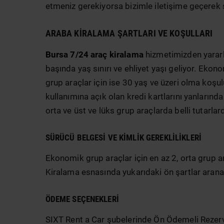
etmeniz gerekiyorsa bizimle iletişime geçerek 
ARABA KIRALAMA ŞARTLARI VE KOŞULLARI
Bursa 7/24 araç kiralama
hizmetimizden yararla
başında yaş sınırı ve ehliyet yaşı geliyor. Ekono
grup araçlar için ise 30 yaş ve üzeri olma koşu
kullanımına açık olan kredi kartlarını yanların
orta ve üst ve lüks grup araçlarda belli tutarlar
SÜRÜCÜ BELGESI VE KIMLIK GEREKLILIKLERI
Ekonomik grup araçlar için en az 2, orta grup ara
Kiralama esnasında yukarıdaki ön şartlar aranaca
ÖDEME SEÇENEKLERI
SIXT Rent a Car şubelerinde Ön Ödemeli Rezer