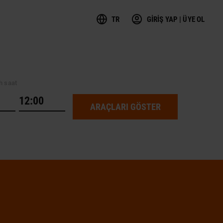
TR
GİRİŞ YAP | ÜYE OL
h saat
ARAÇLARI GÖSTER