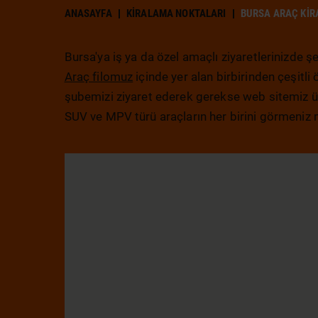
ANASAYFA
KIRALAMA NOKTALARI
BURSA ARAÇ KI
Bursa'ya iş ya da özel amaçlı ziyaretlerinizde 
Araç filomuz
içinde yer alan birbirinden çeşitli
şubemizi ziyaret ederek gerekse web sitemiz üz
SUV ve MPV türü araçların her birini görmeni