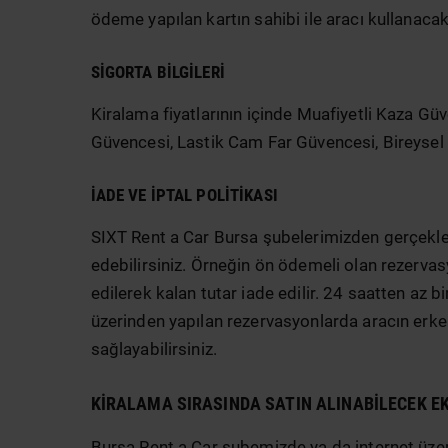
ödeme yapılan kartın sahibi ile aracı kullanaca
SIGORTA BILGILERI
Kiralama fiyatlarının içinde Muafiyetli Kaza Gü
Güvencesi, Lastik Cam Far Güvencesi, Bireysel 
İADE VE İPTAL POLITIKASI
SIXT Rent a Car Bursa şubelerimizden gerçekleşti
edebilirsiniz. Örneğin ön ödemeli olan rezervasy
edilerek kalan tutar iade edilir. 24 saatten az 
üzerinden yapılan rezervasyonlarda aracın erke
sağlayabilirsiniz.
KIRALAMA SIRASINDA SATIN ALINABILECEK E
Bursa Rent a Car şubemizde ya da internet üzer