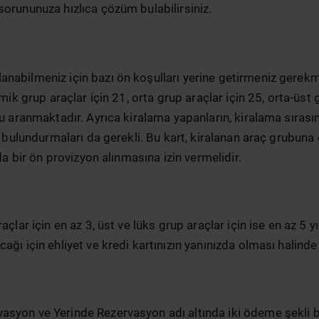
sorununuza hızlıca çözüm bulabilirsiniz.
nabilmeniz için bazı ön koşulları yerine getirmeniz gerekm
mik grup araçlar için 21, orta grup araçlar için 25, orta-üst 
lu aranmaktadır. Ayrıca kiralama yapanların, kiralama sıras
da bulundurmaları da gerekli. Bu kart, kiralanan araç grubun
da bir ön provizyon alınmasına izin vermelidir.
çlar için en az 3, üst ve lüks grup araçlar için ise en az 5 
ğı için ehliyet ve kredi kartınızın yanınızda olması halinde 
vasyon ve Yerinde Rezervasyon adı altında iki ödeme şekli