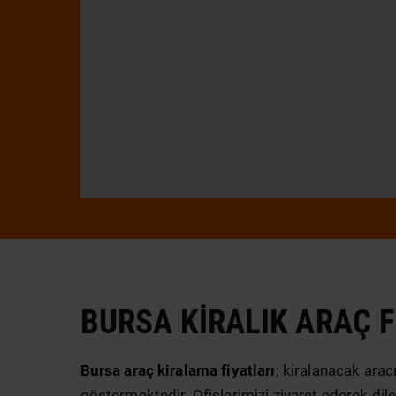
BURSA KIRALIK ARAÇ F
Bursa araç kiralama fiyatları
; kiralanacak arac
göstermektedir. Ofislerimizi ziyaret ederek dile