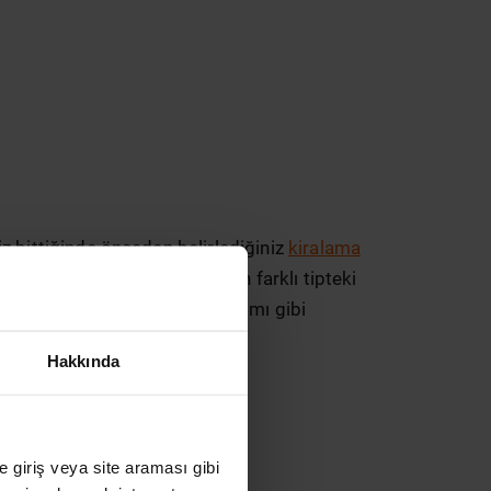
niz bittiğinde önceden belirlediğiniz
kiralama
ç kiralama
hizmetinde yer alan farklı tipteki
afik sigortası ya da araç bakımı gibi
sizi bekliyor.
Hakkında
ye giriş veya site araması gibi