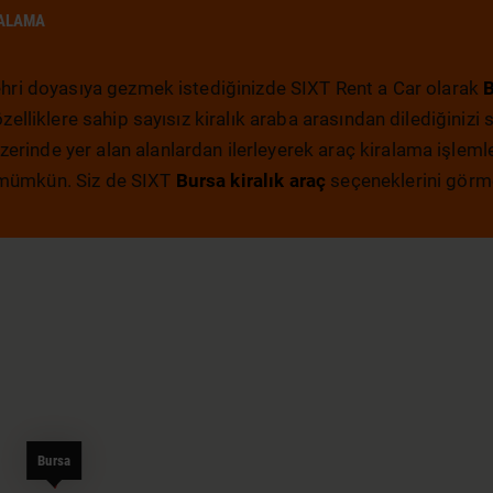
RALAMA
şehri doyasıya gezmek istediğinizde SIXT Rent a Car olarak
B
 özelliklere sahip sayısız kiralık araba arasından dilediğiniz
erinde yer alan alanlardan ilerleyerek araç kiralama işle
z mümkün. Siz de SIXT
Bursa kiralık araç
seçeneklerini görme
Bursa