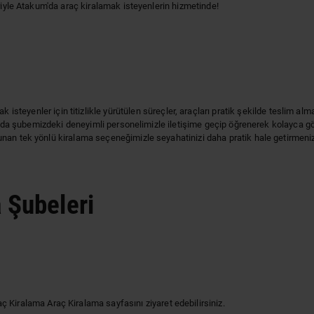
riyle Atakum'da araç kiralamak isteyenlerin hizmetinde!
isteyenler için titizlikle yürütülen süreçler, araçları pratik şekilde teslim a
a da şubemizdeki deneyimli personelimizle iletişime geçip öğrenerek kolayca göreb
unan tek yönlü kiralama seçeneğimizle seyahatinizi daha pratik hale getirme
 Şubeleri
ç Kiralama Araç Kiralama
sayfasını ziyaret edebilirsiniz.