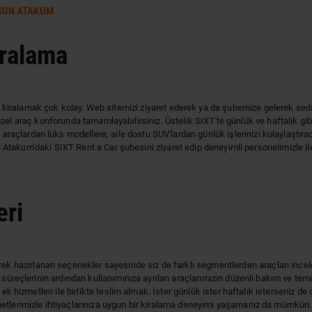
SUN ATAKUM
ralama
ç kiralamak çok kolay. Web sitemizi ziyaret ederek ya da şubemize gelerek sed
izi özel araç konforunda tamamlayabilirsiniz. Üstelik SIXT'te günlük ve haftalık g
açlardan lüks modellere, aile dostu SUV'lardan günlük işlerinizi kolaylaştı
çin Atakum'daki SIXT Rent a Car şubesini ziyaret edip deneyimli personelimizle il
eri
lerek hazırlanan seçenekler sayesinde siz de farklı segmentlerden araçları ince
 süreçlerinin ardından kullanımınıza ayrılan araçlarımızın düzenli bakım ve temi
 ek hizmetleri ile birlikte teslim almak. İster günlük ister haftalık isterseniz
zmetlerimizle ihtiyaçlarınıza uygun bir kiralama deneyimi yaşamanız da mümkü