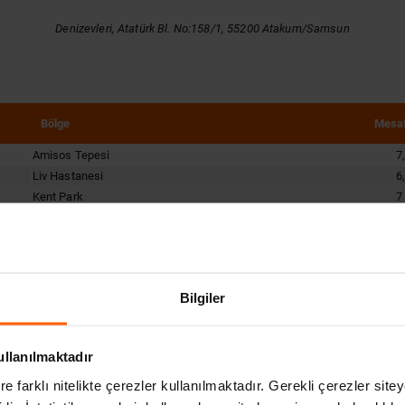
Denizevleri, Atatürk Bl. No:158/1, 55200 Atakum/Samsun
Bölge
Mesa
Amisos Tepesi
7
Liv Hastanesi
6
Kent Park
7
Gazi Müzesi
7
Adventure Park
5
Tütün İskelesi
7
Samsun Palas Otel
1
Bilgiler
Pamira Palace
9
VM Medical Park Hastanesi
2
Sheraton Grand Samsun Otel
5
ullanılmaktadır
re farklı nitelikte çerezler kullanılmaktadır. Gerekli çerezler site