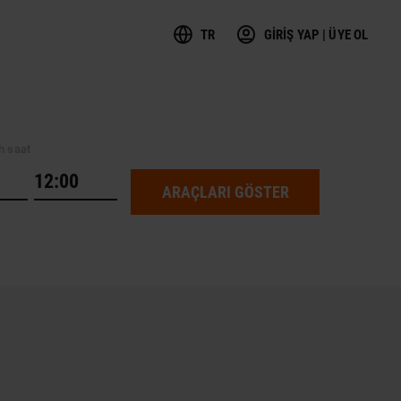
TR
GİRİŞ YAP | ÜYE OL
h saat
ARAÇLARI GÖSTER