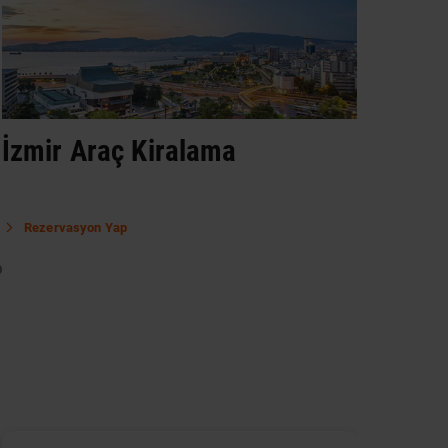
İzmir Araç Kiralama
Ank
Rezervasyon Yap
Re