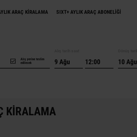
YLIK ARAÇ KIRALAMA
SIXT+ AYLIK ARAÇ ABONELIĞI
Alış tarih saat
Dönüş tari
Alış yerine teslim
edilecek
Ç KIRALAMA