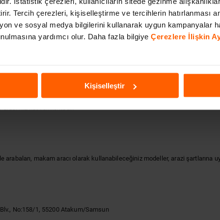
dir. İstatistik çerezleri, kullanıcıların sitede gezinme alışkanlıkla
irir. Tercih çerezleri, kişiselleştirme ve tercihlerin hatırlanması am
on ve sosyal medya bilgilerini kullanarak uygun kampanyalar h
 sunulmasına yardımcı olur. Daha fazla bilgiye
Çerezlere İlişkin 
Kişiselleştir
arası hizmet vermektedir.
 arabaları, makam aracı olarak kullanabileceğiniz modeller, arazi şartlarına u
k Blv., No:158/1, 55200 Atakum/Samsun