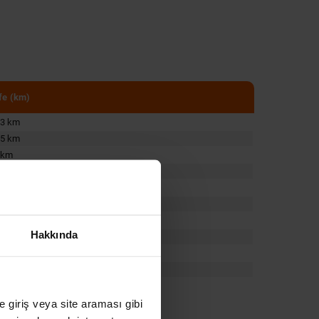
fe (km)
,3 km
,5 km
 km
,8 km
,5 km
,5 km
2,6 km
Hakkında
,3 km
,1 km
,3 km
ye giriş veya site araması gibi