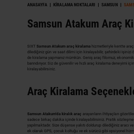
ANASAYFA
KIRALAMA NOKTALARI
SAMSUN
SAM
Samsun Atakum Araç Ki
SIXT
Samsun Atakum araç kiralama
hizmetleriyle kentte ara
dilediğiniz gün ve saat dilimi için kiralayabilir, şehirdeki işin
de kiralama yapmanız mümkün. Geniş araç filomuz, ekonomik ar
barındırıyor. Siz de güvenilir ve hızlı araç kiralama deneyimi i
kiralayabilirsiniz.
Araç Kiralama Seçenekl
Samsun Atakum'da kiralık araç
arayanların ihtiyaçları gözeti
sadece birkaç dakika içinde kiralayabilirsiniz. Pratik sözleşme
yapılmaktadır. Size düşense yakıtı doldurup dilediğiniz aracı ve
ek olarak GPS, çocuk koltuğu ve ek sürücü gibi opsiyonel hi