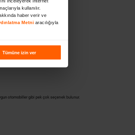
rını inceleyerek internet
açlarıyla kullanılır.
akkında haber verir ve
Aydınlatma Metni
aracılığıyla
Tümüne izin ver
ygun otomobiller gibi pek çok seçenek bulunur.