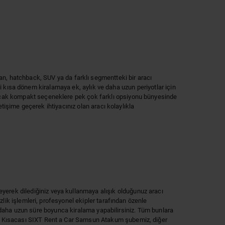
an, hatchback, SUV ya da farklı segmentteki bir aracı
ibi kısa dönem kiralamaya ek, aylık ve daha uzun periyotlar için
racak kompakt seçeneklere pek çok farklı opsiyonu bünyesinde
etişime geçerek ihtiyacınız olan aracı kolaylıkla
leyerek dilediğiniz veya kullanmaya alışık olduğunuz aracı
zlik işlemleri, profesyonel ekipler tarafından özenle
 de daha uzun süre boyunca kiralama yapabilirsiniz. Tüm bunlara
n. Kısacası SIXT Rent a Car Samsun Atakum şubemiz, diğer