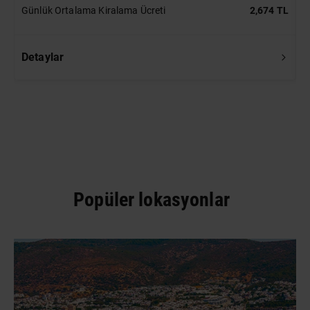
Günlük Ortalama Kiralama Ücreti
2,674 TL
G
Detaylar
D
Popüler lokasyonlar