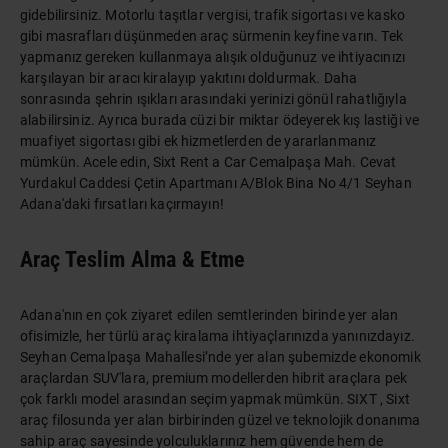
gidebilirsiniz. Motorlu taşıtlar vergisi, trafik sigortası ve kasko
gibi masrafları düşünmeden araç sürmenin keyfine varın. Tek
yapmanız gereken kullanmaya alışık olduğunuz ve ihtiyacınızı
karşılayan bir aracı kiralayıp yakıtını doldurmak. Daha
sonrasında şehrin ışıkları arasındaki yerinizi gönül rahatlığıyla
alabilirsiniz. Ayrıca burada cüzi bir miktar ödeyerek kış lastiği ve
muafiyet sigortası gibi ek hizmetlerden de yararlanmanız
mümkün. Acele edin, Sixt Rent a Car Cemalpaşa Mah. Cevat
Yurdakul Caddesi Çetin Apartmanı A/Blok Bina No 4/1 Seyhan
Adana'daki fırsatları kaçırmayın!
Araç Teslim Alma & Etme
Adana'nın en çok ziyaret edilen semtlerinden birinde yer alan
ofisimizle, her türlü araç kiralama ihtiyaçlarınızda yanınızdayız.
Seyhan Cemalpaşa Mahallesi’nde yer alan şubemizde ekonomik
araçlardan SUV'lara, premium modellerden hibrit araçlara pek
çok farklı model arasından seçim yapmak mümkün. SIXT ,
Sixt
araç filosunda
yer alan birbirinden güzel ve teknolojik donanıma
sahip araç sayesinde yolculuklarınız hem güvende hem de