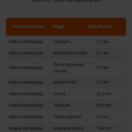
Bina No 4/1 Zemin Kat.Seyhan Adana
Kiralama Noktası
Bölge
Mesafe (km)
Adana Cemalpaşa
Taşköprü
2,2 km
Adana Cemalpaşa
Büyük Saat Kulesi
3,1 km
Tarihi Kazancılar
Adana Cemalpaşa
2,9 km
Çarşısı
Adana Cemalpaşa
Merkez Park
2,1 km
Adana Cemalpaşa
Tarsus
42,5 km
Adana Cemalpaşa
Yılankale
43,5 km
Adana Cemalpaşa
Varda Köprüsü
67 km
Adana Cemalpaşa
Anavarza Kalesi
74,4 km