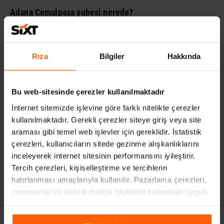
Adana Cemalpaşa şubesi nerede?
SIXT cemalpaşa şubesi açık adresi: Cemalpaşa Mah. Cevat
Yurdakul Caddesi Çetin Apartmanı A/Blok Bina No 4/1 Seyhan-
Rıza
Bilgiler
Hakkında
ADANA
Müşteri hizmetleri telefon numarası nedir?
Bu web-sitesinde çerezler kullanılmaktadır
İnternet sitemizde işlevine göre farklı nitelikte çerezler
SIXT müşteri hizmetleri telefon numarası: 0850 222 2 000
kullanılmaktadır. Gerekli çerezler siteye giriş veya site
araması gibi temel web işlevler için gereklidir. İstatistik
SIXT hakkında farklı sorularım var.
çerezleri, kullanıcıların sitede gezinme alışkanlıklarını
inceleyerek internet sitesinin performansını iyileştirir.
SIXT ile ilgili kampanyalardan araç kiralama seçeneklerine, diğer
Tercih çerezleri, kişiselleştirme ve tercihlerin
istasyon sayfalarından araç teslim işlemlerine kadar tüm merak
hatırlanması amaçlarıyla kullanılır. Pazarlama çerezleri,
ettiklerinizi
buraya
tıklayıp web sitemizden öğrenebilirsiniz.
promosyon ve sosyal medya bilgilerini kullanarak uygun
kampanyalar hakkında haber verir ve kişiselleştirilmiş
içeriklerin sunulmasına yardımcı olur. Daha fazla