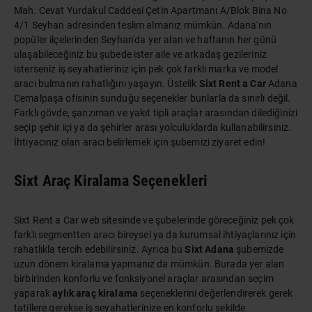
Mah. Cevat Yurdakul Caddesi Çetin Apartmanı A/Blok Bina No
4/1 Seyhan adresinden teslim almanız mümkün. Adana'nın
popüler ilçelerinden Seyhan'da yer alan ve haftanın her günü
ulaşabileceğiniz bu şubede ister aile ve arkadaş gezileriniz
isterseniz iş seyahatleriniz için pek çok farklı marka ve model
aracı bulmanın rahatlığını yaşayın. Üstelik
Sixt Rent a Car
Adana
Cemalpaşa ofisinin sunduğu seçenekler bunlarla da sınırlı değil.
Farklı gövde, şanzıman ve yakıt tipli araçlar arasından dilediğinizi
seçip şehir içi ya da şehirler arası yolculuklarda kullanabilirsiniz.
İhtiyacınız olan aracı belirlemek için şubemizi ziyaret edin!
Sixt Araç Kiralama Seçenekleri
Sixt Rent a Car web sitesinde ve şubelerinde göreceğiniz pek çok
farklı segmentten aracı bireysel ya da kurumsal ihtiyaçlarınız için
rahatlıkla tercih edebilirsiniz. Ayrıca bu
Sixt Adana
şubemizde
uzun dönem kiralama yapmanız da mümkün. Burada yer alan
birbirinden konforlu ve fonksiyonel araçlar arasından seçim
yaparak
aylık araç kiralama
seçeneklerini değerlendirerek gerek
tatillere gerekse iş seyahatlerinize en konforlu şekilde