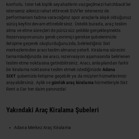
konforlu. İster tek kişilik seyahatlerin vazgeçilmezi hatchback'ler
isterseniz ailenizi rahat ettirecek SUV'ler isterseniz de
performansın tadına varacağınız spor araçlarla alışık olduğunuz
sürüş keyfini devam ettirebilirsiniz. Üstelik burada, araç teslim
alma ve etme süreçleri de pürüzsüz şekilde gerçekleşmekte.
Rezervasyonunuzu gerek çevrimiçi gerekse şubelerimizle
iletişime geçerek oluşturduğunuzda, belirlediğiniz Sixt
merkezlerinden aracı teslim almanız yeterli. Kiralama sürecini
tamamladığınızda ise aracı, rezervasyon aşamasında belirlenen
teslim etme noktasına getirebilirsiniz. Aracı, anlaşılandan farklı
bir
kiralama noktasına
teslim etmek istediğinizde
Adana
SIXT
şubemizle iletişime geçebilir ya da müşteri hizmetlerimizi
arayabilirsiniz. Aylık ve
günlük araç kiralama
hizmetleriyle Sixt
Rent a Car her daim yanınızda!
Yakındaki Araç Kiralama Şubeleri
Adana Merkez Araç Kiralama