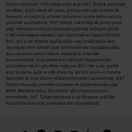
Turizm sektörüne 1992 yılında adım atan SIXT Türkiye; pazardaki
yenilikleri, güçlü teknik alt yapısı, profesyonel çağrı merkezi ile
havayolu ve turizm iş ortakları ile bireysel müşterilerine yaratıcı
çözümler sunmaktadır. SIXT Türkiye, sektördeki ilk profesyonel
çağrı merkezini 2004 yılında hayata geçirmiş ve bugün günde
1100 rezervasyon almakta olan alanındaki en başarılı örnektir.
SIXT rent a car internet sayfasından araç kiralamakta olan
ziyaretçiler hem doluluk bazlı özel fiyatlardan faydalanmakta,
aynı zamanda hemen ödeme seçeneği ile indirimler
kazanmaktadır. Araç kiralama ile ilgili tüm ihtiyaçlarınızın
çözümlerini tek bir çatı altına toplayan SIXT rent a car, günlük
araç kiralama, aylık ve yıllık kiralama, şoförlü servis ve transfer
hizmetleri ile uzun dönem kiralama hizmetleri sunmaktadır. SIXT
Türkiye filosunda otomotiv pazarının en güçlü markaları olan
BMW, Mercedes-Benz, VW ve Ford gibi araçlarla hizmet
vermektedir. SIXT Türkiye kurumsal araç filosunun %40’dan
fazlası Premium araç markalarından oluşmaktadır.