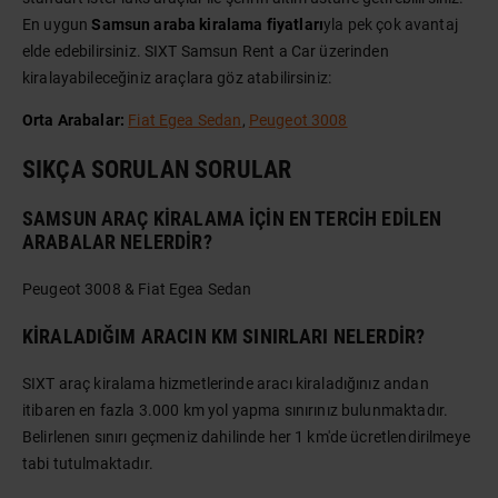
En uygun
Samsun araba kiralama fiyatları
yla pek çok avantaj
elde edebilirsiniz. SIXT Samsun Rent a Car üzerinden
kiralayabileceğiniz araçlara göz atabilirsiniz:
Orta Arabalar:
Fiat Egea Sedan
,
Peugeot 3008
SIKÇA SORULAN SORULAR
SAMSUN ARAÇ KIRALAMA IÇIN EN TERCIH EDILEN
ARABALAR NELERDIR?
Peugeot 3008 & Fiat Egea Sedan
KIRALADIĞIM ARACIN KM SINIRLARI NELERDIR?
SIXT araç kiralama hizmetlerinde aracı kiraladığınız andan
itibaren en fazla 3.000 km yol yapma sınırınız bulunmaktadır.
Belirlenen sınırı geçmeniz dahilinde her 1 km'de ücretlendirilmeye
tabi tutulmaktadır.