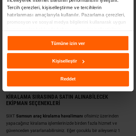
inceleyerek internet sitesinin performansını iyileştirir.
SIXT araç kiralama hizmeti kapsamında her araç segmenti ve
Tercih çerezleri, kişiselleştirme ve tercihlerin
yaş grubu için farklı koşullar bulunuyor. Kişinin araç kiralarken;
hatırlanması amaçlarıyla kullanılır. Pazarlama çerezleri,
ekonomik segment araçlar için 21, orta segmente araçlar için 25,
promosyon ve sosyal medya bilgilerini kullanarak uygun
orta ve üst segment araçlar için 27, üst - lüks segment araçlar
kampanyalar hakkında haber verir ve kişiselleştirilmiş
için 30 yaş ve üzerinde olması gerekiyor. Bunun yanında
içeriklerin sunulmasına yardımcı olur. Daha fazla
kiralama işlemleri sırasında ödeme ve ön provizyon işlemlerinde
Tümüne izin ver
bilgiye
Çerezlere İlişkin Aydınlatma Metni
aracılığıyla
kiralama yapan kişinin adına bir kredi kartı olması koşulu da yer
ulaşabilirsiniz.
alır. Kiralana aracın segmentine bağlı olarak alınan ön provizyon
Kişiselleştir
bedelleri de farklılık gösteriyor. Ekonomik, orta, üst ve lüks
segmentte yer alan araçlar için ön provizyon bedeli alınıyor.
Gerekli kontrat işlemleri de yapıldıktan sonra aracınızı teslim
Reddet
alabilirsiniz.
KIRALAMA SIRASINDA SATIN ALINABILECEK
EKIPMAN SEÇENEKLERI
SIXT
Samsun araç kiralama havalimanı
ofisimiz üzerinden
yapacağınız kiralama işlemlerinizde birden fazla hizmet ve
güvenceden yararlanabilirsiniz. Eğer çocuklu bir aileyseniz 1