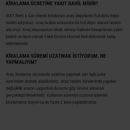
KIRALAMA ÜCRETINE YAKIT DAHIL MIDIR?
SIXT Rent a Car olarak kiralanan araç depolarını full dolu depo
teslim ediyoruz. Araç iadesi sırasında da full depo olarak teslim
alıyoruz. Araç deposunun eksik olması halinde hesaplanan yakıt
bedeli ve ilave olarak Yakıt Dolum Hizmet Beli eklenerek talep
edilmektedir.
KIRALAMA SÜREMI UZATMAK ISTIYORUM. NE
YAPMALIYIM?
Araç kiralama süresinde uzatma yapmak için ilgili şube
üzerinden destek alabilirsiniz. Araç teslim sürelerinde yapılan
değişiklik aracın uygunluk durumu göz önüne alınarak
gerçekleştirilmektedir. Kullanım sürenizi uzatma işlemini
kiralamanız boyunca en fazla 2 kere yapabilirsiniz.