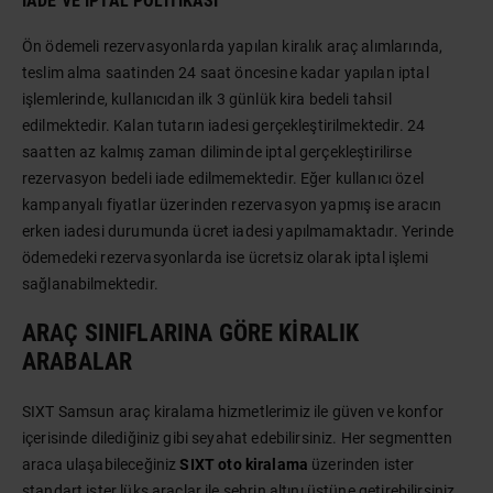
İADE VE İPTAL POLITIKASI
Ön ödemeli rezervasyonlarda yapılan kiralık araç alımlarında,
teslim alma saatinden 24 saat öncesine kadar yapılan iptal
işlemlerinde, kullanıcıdan ilk 3 günlük kira bedeli tahsil
edilmektedir. Kalan tutarın iadesi gerçekleştirilmektedir. 24
saatten az kalmış zaman diliminde iptal gerçekleştirilirse
rezervasyon bedeli iade edilmemektedir. Eğer kullanıcı özel
kampanyalı fiyatlar üzerinden rezervasyon yapmış ise aracın
erken iadesi durumunda ücret iadesi yapılmamaktadır. Yerinde
ödemedeki rezervasyonlarda ise ücretsiz olarak iptal işlemi
sağlanabilmektedir.
ARAÇ SINIFLARINA GÖRE KIRALIK
ARABALAR
SIXT Samsun araç kiralama hizmetlerimiz ile güven ve konfor
içerisinde dilediğiniz gibi seyahat edebilirsiniz. Her segmentten
araca ulaşabileceğiniz
SIXT oto kiralama
üzerinden ister
standart ister lüks araçlar ile şehrin altını üstüne getirebilirsiniz.