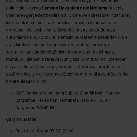
SIXT Samsun araç kiralama işlemlerine sayfamız üzerinden
online olarak veya
Samsun Havaalanı araç kiralama
ofisimiz
üzerinden gerçekleştirebilirsiniz. Online web sitesi üzerinden araç
kiralamak istediğiniz tarih aralıklarını seçerek müsait olan
arabaları listeleyebilirsiniz. Desteğe ihtiyaç duyduğunuzu
durumlarda 0850 2222 000 iletişim numaramız üzerinden 7/24
araç kiralama hizmetlerinden yararlanabilir, soru veya
sorunlarınıza yönelik çözümlere anında yanıt alabilmeniz
mümkün. Dilerseniz rezervasyon@sixt.com.tr adresi üzerinden
de yazılı olarak irtibata geçebilirsiniz. Kurumsal araç kiralama
çözümleriniz için de kurumsal@sixt.com.tr mail adresi üzerinden
bizlere ulaşabilirsiniz.
SIXT Samsun Havalimanı Şubesi: Çınarlık Mah. Samsun
Çarşamba Havalimanı Terminal Binası, PK:55500
Çarşamba-SAMSUN
Çalışma Saatleri:
Pazartesi - Cuma 07:30 -23:30