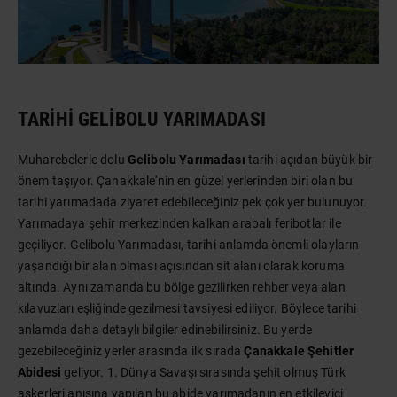
TARIHI GELIBOLU YARIMADASI
Muharebelerle dolu
Gelibolu Yarımadası
tarihi açıdan büyük bir
önem taşıyor. Çanakkale'nin en güzel yerlerinden biri olan bu
tarihi yarımadada ziyaret edebileceğiniz pek çok yer bulunuyor.
Yarımadaya şehir merkezinden kalkan arabalı feribotlar ile
geçiliyor. Gelibolu Yarımadası, tarihi anlamda önemli olayların
yaşandığı bir alan olması açısından sit alanı olarak koruma
altında. Aynı zamanda bu bölge gezilirken rehber veya alan
kılavuzları eşliğinde gezilmesi tavsiyesi ediliyor. Böylece tarihi
anlamda daha detaylı bilgiler edinebilirsiniz. Bu yerde
gezebileceğiniz yerler arasında ilk sırada
Çanakkale Şehitler
Abidesi
geliyor. 1. Dünya Savaşı sırasında şehit olmuş Türk
askerleri anısına yapılan bu abide yarımadanın en etkileyici