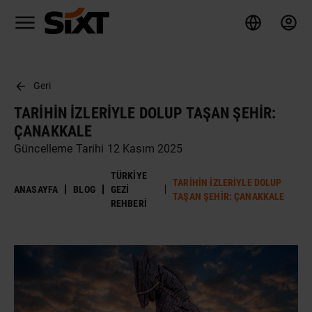
Geri
TARIHIN İZLERIYLE DOLUP TAŞAN ŞEHIR:
ÇANAKKALE
Güncelleme Tarihi 12 Kasım 2025
TÜRKIYE
TARIHIN İZLERIYLE DOLUP
ANASAYFA
BLOG
GEZI
TAŞAN ŞEHIR: ÇANAKKALE
REHBERI