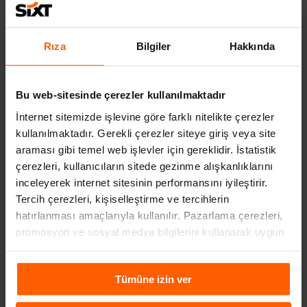
şekilde yolculuk yapabilirsiniz.
Rıza
Bilgiler
Hakkında
İLGILI YAZILAR
Bu web-sitesinde çerezler kullanılmaktadır
İnternet sitemizde işlevine göre farklı nitelikte çerezler
kullanılmaktadır. Gerekli çerezler siteye giriş veya site
araması gibi temel web işlevler için gereklidir. İstatistik
çerezleri, kullanıcıların sitede gezinme alışkanlıklarını
inceleyerek internet sitesinin performansını iyileştirir.
Tercih çerezleri, kişiselleştirme ve tercihlerin
hatırlanması amaçlarıyla kullanılır. Pazarlama çerezleri,
promosyon ve sosyal medya bilgilerini kullanarak uygun
kampanyalar hakkında haber verir ve kişiselleştirilmiş
ARABAYLA KARADENIZ TURU NASIL YAPILIR?
içeriklerin sunulmasına yardımcı olur. Daha fazla
3 yıl önce
Tümüne izin ver
bilgiye
Çerezlere İlişkin Aydınlatma Metni
aracılığıyla
ulaşabilirsiniz.