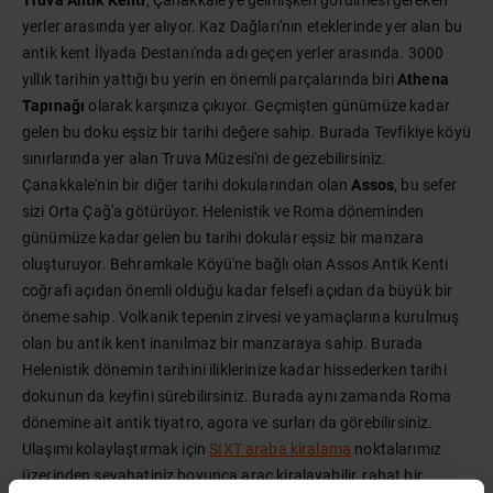
Truva Antik Kenti
, Çanakkale'ye gelmişken görülmesi gereken
yerler arasında yer alıyor. Kaz Dağları'nın eteklerinde yer alan bu
antik kent İlyada Destanı'nda adı geçen yerler arasında. 3000
yıllık tarihin yattığı bu yerin en önemli parçalarında biri
Athena
Tapınağı
olarak karşınıza çıkıyor. Geçmişten günümüze kadar
gelen bu doku eşsiz bir tarihi değere sahip. Burada Tevfikiye köyü
sınırlarında yer alan Truva Müzesi'ni de gezebilirsiniz.
Çanakkale'nin bir diğer tarihi dokularından olan
Assos
, bu sefer
sizi Orta Çağ'a götürüyor. Helenistik ve Roma döneminden
günümüze kadar gelen bu tarihi dokular eşsiz bir manzara
oluşturuyor. Behramkale Köyü'ne bağlı olan Assos Antik Kenti
coğrafi açıdan önemli olduğu kadar felsefi açıdan da büyük bir
öneme sahip. Volkanik tepenin zirvesi ve yamaçlarına kurulmuş
olan bu antik kent inanılmaz bir manzaraya sahip. Burada
Helenistik dönemin tarihini iliklerinize kadar hissederken tarihi
dokunun da keyfini sürebilirsiniz. Burada aynı zamanda Roma
dönemine ait antik tiyatro, agora ve surları da görebilirsiniz.
Ulaşımı kolaylaştırmak için
SIXT araba kiralama
noktalarımız
üzerinden seyahatiniz boyunca araç kiralayabilir, rahat bir