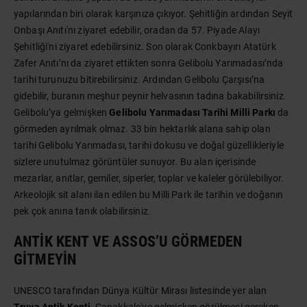
yapılarından biri olarak karşınıza çıkıyor. Şehitliğin ardından Seyit
Onbaşı Anıtı'nı ziyaret edebilir, oradan da 57. Piyade Alayı
Şehitliği'ni ziyaret edebilirsiniz. Son olarak Conkbayırı Atatürk
Zafer Anıtı’nı da ziyaret ettikten sonra Gelibolu Yarımadası’nda
tarihi turunuzu bitirebilirsiniz. Ardından Gelibolu Çarşısı’na
gidebilir, buranın meşhur peynir helvasının tadına bakabilirsiniz.
Gelibolu’ya gelmişken
Gelibolu Yarımadası Tarihi Milli Parkı
da
görmeden ayrılmak olmaz. 33 bin hektarlık alana sahip olan
tarihi Gelibolu Yarımadası, tarihi dokusu ve doğal güzellikleriyle
sizlere unutulmaz görüntüler sunuyor. Bu alan içerisinde
mezarlar, anıtlar, gemiler, siperler, toplar ve kaleler görülebiliyor.
Arkeolojik sit alanı ilan edilen bu Milli Park ile tarihin ve doğanın
pek çok anına tanık olabilirsiniz.
ANTIK KENT VE ASSOS’U GÖRMEDEN
GITMEYIN
UNESCO tarafından Dünya Kültür Mirası listesinde yer alan