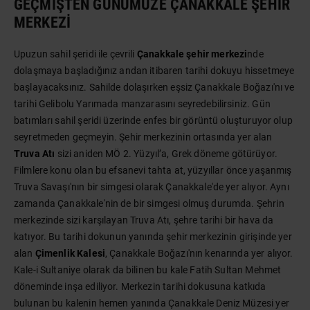
GEÇMIŞTEN GÜNÜMÜZE ÇANAKKALE ŞEHIR
MERKEZI
Upuzun sahil şeridi ile çevrili
Çanakkale şehir merkezi
nde
dolaşmaya başladığınız andan itibaren tarihi dokuyu hissetmeye
başlayacaksınız. Sahilde dolaşırken eşsiz Çanakkale Boğazı'nı ve
tarihi Gelibolu Yarımada manzarasını seyredebilirsiniz. Gün
batımları sahil şeridi üzerinde enfes bir görüntü oluşturuyor olup
seyretmeden geçmeyin. Şehir merkezinin ortasında yer alan
Truva Atı
sizi aniden MÖ 2. Yüzyıl’a, Grek döneme götürüyor.
Filmlere konu olan bu efsanevi tahta at, yüzyıllar önce yaşanmış
Truva Savaşı'nın bir simgesi olarak Çanakkale'de yer alıyor. Aynı
zamanda Çanakkale'nin de bir simgesi olmuş durumda. Şehrin
merkezinde sizi karşılayan Truva Atı, şehre tarihi bir hava da
katıyor. Bu tarihi dokunun yanında şehir merkezinin girişinde yer
alan
Çimenlik Kalesi
, Çanakkale Boğazı'nın kenarında yer alıyor.
Kale-i Sultaniye olarak da bilinen bu kale Fatih Sultan Mehmet
döneminde inşa ediliyor. Merkezin tarihi dokusuna katkıda
bulunan bu kalenin hemen yanında Çanakkale Deniz Müzesi yer