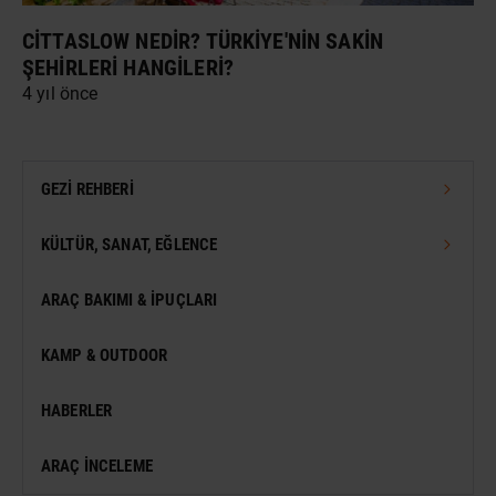
CITTASLOW NEDIR? TÜRKIYE'NIN SAKIN
ŞEHIRLERI HANGILERI?
4 yıl önce
GEZI REHBERI
TÜRKIYE GEZI REHBERI
KÜLTÜR, SANAT, EĞLENCE
DÜNYA GEZI REHBERI
FESTIVAL
ARAÇ BAKIMI & İPUÇLARI
VIZESIZ SEYAHAT
MÜZE
KAMP & OUTDOOR
KONSER
HABERLER
SERGI
ARAÇ İNCELEME
ANTIK KENT & ALANLAR