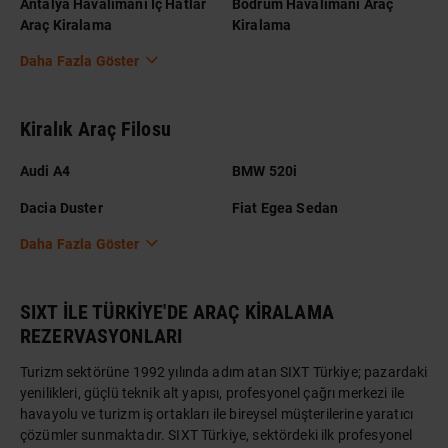
Antalya Havalimanı İç Hatlar
Bodrum Havalimanı Araç
Araç Kiralama
Kiralama
Daha Fazla Göster
Kiralık Araç Filosu
Audi A4
BMW 520i
Dacia Duster
Fiat Egea Sedan
Daha Fazla Göster
SIXT İLE TÜRKİYE'DE ARAÇ KİRALAMA
REZERVASYONLARI
Turizm sektörüne 1992 yılında adım atan SIXT Türkiye; pazardaki
yenilikleri, güçlü teknik alt yapısı, profesyonel çağrı merkezi ile
havayolu ve turizm iş ortakları ile bireysel müşterilerine yaratıcı
çözümler sunmaktadır. SIXT Türkiye, sektördeki ilk profesyonel