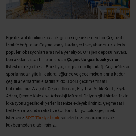
Ege’de tatil denilince akla ilk gelen seçeneklerden biri Çeşme’dir.
İzmir’e bağlı olan Çeşme son yıllarda yerli ve yabancı turistlerin
popüler lokasyonları arasında yer alıyor. Oksijen deposu havası,
berrak denizi, tarihi ile ünlü olan
Çeşme’de gezilecek yerler
listesi oldukça fazla. Farklı yaş gruplarının ilgi odağı Çeşme'de su
sporlarından şifalı ılıcalara, eğlence ve gece mekanlarına kadar
çeşitli alternatiflerle tatilinizi dolu dolu geçirme fırsatı
bulabilirsiniz. Alaçatı, Çeşme Ilıcaları, Erythrai Antik Kenti, Eşek
Adası, Çeşme Kalesi ve Arkeoloji Müzesi, Dalyan gibi birden fazla
lokasyonu gezilecek yerler listenize ekleyebilirsiniz. Çeşme tatil
beldeleri arasında rahat ve konforlu bir yolculuk geçirmek
isterseniz
SIXT Türkiye İzmir
şubelerimizden aracınızı vakit
kaybetmeden alabilirsiniz…