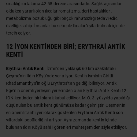
sıcaklığı ortalama 42-58 derece arasındadır. Sağlık açısından
oldukça yararlı olan ılıcalar romatizma, deri hastalıkları,
metabolizma bozukluğu gibi birçok rahatsızlığı tedavi edici
özelliğe sahip. İnsanlar bu sebeple Ilıcalar’ı şifa bulmak için de
tercih ediyor.
12 İYON KENTINDEN BIRI; ERYTHRAI ANTIK
KENTI
Erythrai Antik Kenti
, İzmir’den yaklaşık 60 km uzaklıktaki
Çeşme’nin Ildırı Köyü’nde yer alıyor. Kentin isminin Giritli
Rhadamanthys’in oğlu Erythros’tan geldiği biliniyor. Antik
Ege’nin önemli yerleşim yerlerinden olan Erythrai Antik Kenti 12
ION kentinden biri olarak kabul ediliyor. M.Ö. 3. yüzyılda yapıldığı
düşünülen bu antik kent günümüze kadar gelmiştir. Çeşme’nin
en önemli tarihî yeri olarak gösterilen Erythrai Antik Kenti son
yıllardaki popülerliğini artıyor. Aynı zamanda kentin içinde
bulunan Ildırı Köyü sahili görenleri muhteşem deniziyle etkiliyor.