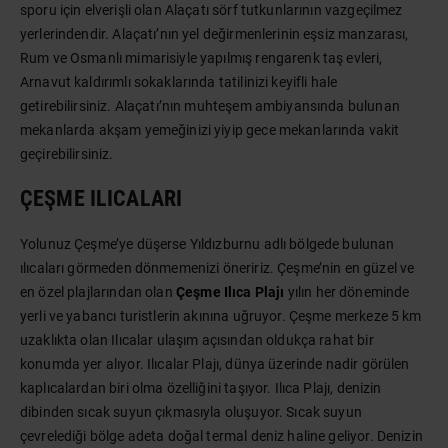
sporu için elverişli olan Alaçatı sörf tutkunlarının vazgeçilmez
yerlerindendir. Alaçatı’nın yel değirmenlerinin eşsiz manzarası,
Rum ve Osmanlı mimarisiyle yapılmış rengarenk taş evleri,
Arnavut kaldırımlı sokaklarında tatilinizi keyifli hale
getirebilirsiniz. Alaçatı’nın muhteşem ambiyansında bulunan
mekanlarda akşam yemeğinizi yiyip gece mekanlarında vakit
geçirebilirsiniz.
ÇEŞME ILICALARI
Yolunuz Çeşme’ye düşerse Yıldızburnu adlı bölgede bulunan
ılıcaları görmeden dönmemenizi öneririz. Çeşme’nin en güzel ve
en özel plajlarından olan
Çeşme Ilıca Plajı
yılın her döneminde
yerli ve yabancı turistlerin akınına uğruyor. Çeşme merkeze 5 km
uzaklıkta olan Ilıcalar ulaşım açısından oldukça rahat bir
konumda yer alıyor. Ilıcalar Plajı, dünya üzerinde nadir görülen
kaplıcalardan biri olma özelliğini taşıyor. Ilıca Plajı, denizin
dibinden sıcak suyun çıkmasıyla oluşuyor. Sıcak suyun
çevrelediği bölge adeta doğal termal deniz haline geliyor. Denizin