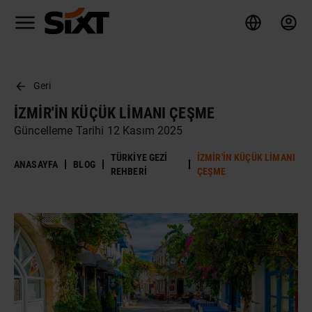
Geri
İZMIR'IN KÜÇÜK LIMANI ÇEŞME
Güncelleme Tarihi 12 Kasım 2025
TÜRKIYE GEZI
İZMIR'IN KÜÇÜK LIMANI
ANASAYFA
BLOG
REHBERI
ÇEŞME