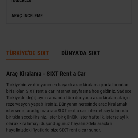
HABERLER
SERGI
ARAÇ İNCELEME
ANTIK KENT & ALANLAR
DÜNYA MIRASI
TÜRKİYE'DE SIXT
DÜNYA'DA SIXT
Araç Kiralama - SIXT Rent a Car
Türkiye’nin ve dünyanın en başarılı araç kiralama portallarından
birisi olan SIXT rent a car internet sayfasına hoş geldiniz. Sadece
Türkiye’de değil, aynı zamanda tüm dünyada araç kiralamak için
rezervasyon yapabilirsiniz. Dünyanın neresinde araç kiralamak
isterseniz, aradığınız aracı SIXT rent a car internet sayfalarında
bir tıkla seçebilirsiniz. İster bir günlük, ister haftalık, isterse aylık
olarak kiralamayı düşündüğünüz hayalinizdeki araçları
hayalinizdeki fiyatlarla size SIXT rent a car sunar.