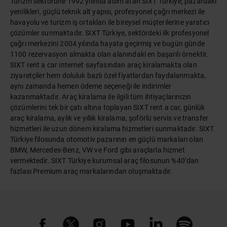
Turizm sektörüne 1992 yılında adım atan SIXT Türkiye; pazardaki
yenilikleri, güçlü teknik alt yapısı, profesyonel çağrı merkezi ile
havayolu ve turizm iş ortakları ile bireysel müşterilerine yaratıcı
çözümler sunmaktadır. SIXT Türkiye, sektördeki ilk profesyonel
çağrı merkezini 2004 yılında hayata geçirmiş ve bugün günde
1100 rezervasyon almakta olan alanındaki en başarılı örnektir.
SIXT rent a car internet sayfasından araç kiralamakta olan
ziyaretçiler hem doluluk bazlı özel fiyatlardan faydalanmakta,
aynı zamanda hemen ödeme seçeneği ile indirimler
kazanmaktadır. Araç kiralama ile ilgili tüm ihtiyaçlarınızın
çözümlerini tek bir çatı altına toplayan SIXT rent a car, günlük
araç kiralama, aylık ve yıllık kiralama, şoförlü servis ve transfer
hizmetleri ile uzun dönem kiralama hizmetleri sunmaktadır. SIXT
Türkiye filosunda otomotiv pazarının en güçlü markaları olan
BMW, Mercedes-Benz, VW ve Ford gibi araçlarla hizmet
vermektedir. SIXT Türkiye kurumsal araç filosunun %40’dan
fazlası Premium araç markalarından oluşmaktadır.