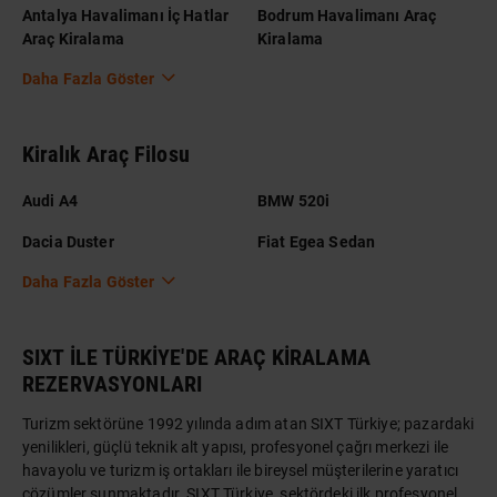
Antalya Havalimanı İç Hatlar
Bodrum Havalimanı Araç
Araç Kiralama
Kiralama
Daha Fazla Göster
Kiralık Araç Filosu
Audi A4
BMW 520i
Dacia Duster
Fiat Egea Sedan
Daha Fazla Göster
SIXT İLE TÜRKİYE'DE ARAÇ KİRALAMA
REZERVASYONLARI
Turizm sektörüne 1992 yılında adım atan SIXT Türkiye; pazardaki
yenilikleri, güçlü teknik alt yapısı, profesyonel çağrı merkezi ile
havayolu ve turizm iş ortakları ile bireysel müşterilerine yaratıcı
çözümler sunmaktadır. SIXT Türkiye, sektördeki ilk profesyonel