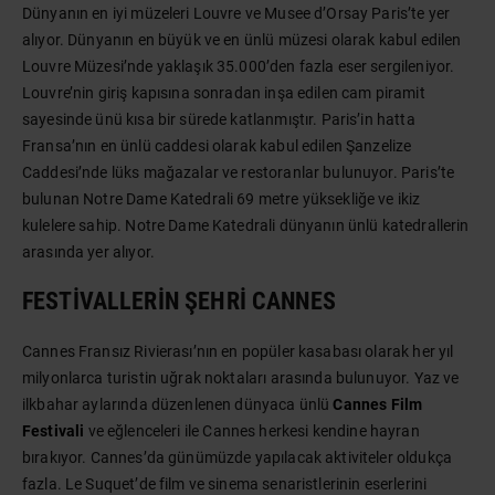
Dünyanın en iyi müzeleri Louvre ve Musee d’Orsay Paris’te yer
alıyor. Dünyanın en büyük ve en ünlü müzesi olarak kabul edilen
Louvre Müzesi’nde yaklaşık 35.000’den fazla eser sergileniyor.
Louvre’nin giriş kapısına sonradan inşa edilen cam piramit
sayesinde ünü kısa bir sürede katlanmıştır. Paris’in hatta
Fransa’nın en ünlü caddesi olarak kabul edilen Şanzelize
Caddesi’nde lüks mağazalar ve restoranlar bulunuyor. Paris’te
bulunan Notre Dame Katedrali 69 metre yüksekliğe ve ikiz
kulelere sahip. Notre Dame Katedrali dünyanın ünlü katedrallerin
arasında yer alıyor.
FESTIVALLERIN ŞEHRI CANNES
Cannes Fransız Rivierası’nın en popüler kasabası olarak her yıl
milyonlarca turistin uğrak noktaları arasında bulunuyor. Yaz ve
ilkbahar aylarında düzenlenen dünyaca ünlü
Cannes Film
Festivali
ve eğlenceleri ile Cannes herkesi kendine hayran
bırakıyor. Cannes’da günümüzde yapılacak aktiviteler oldukça
fazla. Le Suquet’de film ve sinema senaristlerinin eserlerini