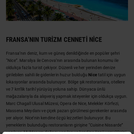
FRANSA’NIN TURIZM CENNETI NICE
Fransa’nın deniz, kum ve güneş denildiğinde en popüler şehri
“Nice”. Marsilya ile Cenova’nın arasında bulunan konumu ile
oldukça fazla turist çekiyor. Düzenli ve her yerinden denize
girilebilen sahili ile gidenlerin huzur bulduğu
Nice
tatil için uygun
lokasyonlar arasında bulunuyor. Bölge şık restoranlara, otellere
ve 7 km’lik tarihî yürüyüş yoluna sahip. Dünyaca ünlü
mağazalarıyla da alışveriş yapmak isteyenler için oldukça uygun.
Marc Chagall Ulusal Müzesi, Opera de Nice, Melekler Körfezi,
Massena Meydanı ve çiçek pazarı görülmesi gerekenler arasında
yer alıyor. Nice’nin kendine özgü lezzetleri bulunuyor. Bu
yemeklerin bulunduğu restoranların girişine “Cuisine Nissarde”
yazılıyor. Muhteşem doğası, yapıları ve kendine özgü yemeklerini