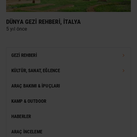
DÜNYA GEZI REHBERI, İTALYA
5 yıl önce
GEZI REHBERI
TÜRKIYE GEZI REHBERI
KÜLTÜR, SANAT, EĞLENCE
DÜNYA GEZI REHBERI
FESTIVAL
ARAÇ BAKIMI & İPUÇLARI
VIZESIZ SEYAHAT
MÜZE
KAMP & OUTDOOR
KONSER
HABERLER
SERGI
ARAÇ İNCELEME
ANTIK KENT & ALANLAR