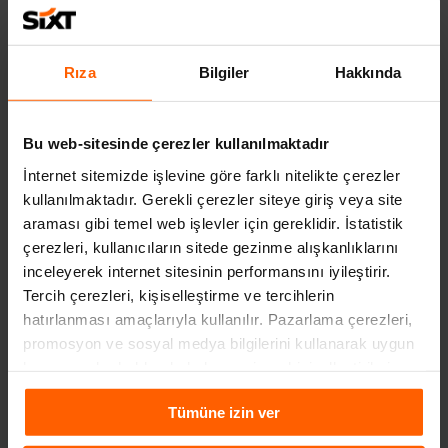
merak ediyorsanız Nice tatiliniz için
araç kiralama
seçeneklerinden de yararlanabilirsiniz.
Rıza
Bilgiler
Hakkında
İLGILI YAZILAR
Bu web-sitesinde çerezler kullanılmaktadır
İnternet sitemizde işlevine göre farklı nitelikte çerezler
kullanılmaktadır. Gerekli çerezler siteye giriş veya site
araması gibi temel web işlevler için gereklidir. İstatistik
çerezleri, kullanıcıların sitede gezinme alışkanlıklarını
inceleyerek internet sitesinin performansını iyileştirir.
Tercih çerezleri, kişiselleştirme ve tercihlerin
hatırlanması amaçlarıyla kullanılır. Pazarlama çerezleri,
promosyon ve sosyal medya bilgilerini kullanarak uygun
kampanyalar hakkında haber verir ve kişiselleştirilmiş
içeriklerin sunulmasına yardımcı olur. Daha fazla
İSPANYA’DA GEZILECEK YERLER LISTESI
Tümüne izin ver
bilgiye
Çerezlere İlişkin Aydınlatma Metni
aracılığıyla
4 yıl önce
ulaşabilirsiniz.