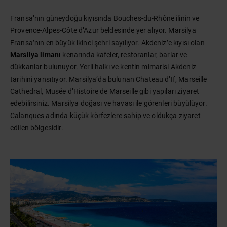
Fransa’nın güneydoğu kıyısında Bouches-du-Rhône ilinin ve
Provence-Alpes-Côte d’Azur beldesinde yer alıyor. Marsilya
Fransa’nın en büyük ikinci şehri sayılıyor. Akdeniz’e kıyısı olan
Marsilya limanı
kenarında kafeler, restoranlar, barlar ve
dükkanlar bulunuyor. Yerli halkı ve kentin mimarisi Akdeniz
tarihini yansıtıyor. Marsilya’da bulunan Chateau d’If, Marseille
Cathedral, Musée d’Histoire de Marseille gibi yapıları ziyaret
edebilirsiniz. Marsilya doğası ve havası ile görenleri büyülüyor.
Calanques adında küçük körfezlere sahip ve oldukça ziyaret
edilen bölgesidir.