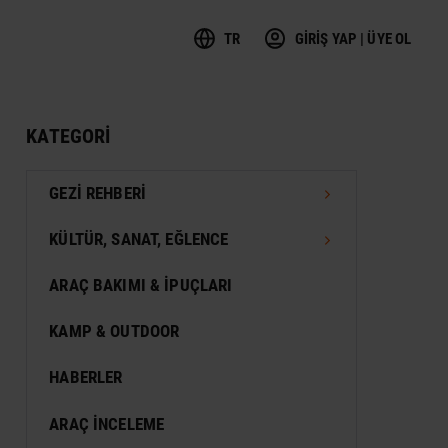
TR
GİRİŞ YAP | ÜYE OL
KATEGORI
GEZI REHBERI
TÜRKIYE GEZI REHBERI
KÜLTÜR, SANAT, EĞLENCE
DÜNYA GEZI REHBERI
FESTIVAL
ARAÇ BAKIMI & İPUÇLARI
VIZESIZ SEYAHAT
MÜZE
KAMP & OUTDOOR
KONSER
HABERLER
SERGI
ARAÇ İNCELEME
ANTIK KENT & ALANLAR