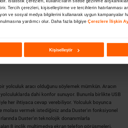
dir. İstatistik çerezleri, kullanıcıların sitede gezinme alışkanlıkla
nçlik seçeneklerle sunulan jant tasarımı aracı daha
irir. Tercih çerezleri, kişiselleştirme ve tercihlerin hatırlanması am
k farklı bir noktaya taşıyan Dacia Duster tasarımı
on ve sosyal medya bilgilerini kullanarak uygun kampanyalar h
ın gözdesi olmaya aday. Modüler yapıya sahip olan tavan
 sunulmasına yardımcı olur. Daha fazla bilgiye
Çerezlere İlişkin 
r. Böylece ek bir bagaj ihtiyacınız olduğu zamanlarda bu
tasarımındaki tüm unsurlarıyla renkli, ihtişamlı ve
Kişiselleştir
m bir yolculuk aracı olduğunu söylemek mümkün. Aracın
 yolculuklarda dahi konfor sunuyor. Bununla birlikte USB
ğiyle her ihtiyaca cevap verebiliyor. Yolculuk boyunca
e molası vermek istediğiniz anda Duster'ın fonksiyonel
tırlarında Duster'ın teknolojik donanımlarla
alan 8 inçlik multimedya ekran telefon görüşmeleri,