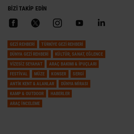
BİZİ TAKİP EDİN
GEZI REHBERI
TÜRKIYE GEZI REHBERI
DÜNYA GEZI REHBERI
KÜLTÜR, SANAT, EĞLENCE
VIZESIZ SEYAHAT
ARAÇ BAKIMI & İPUÇLARI
FESTIVAL
MÜZE
KONSER
SERGI
ANTIK KENT & ALANLAR
DÜNYA MIRASI
KAMP & OUTDOOR
HABERLER
ARAÇ İNCELEME