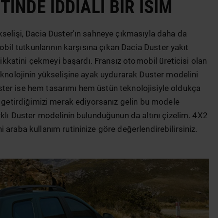
NDE İDDIALI BIR İSIM
kselişi, Dacia Duster'ın sahneye çıkmasıyla daha da
mobil tutkunlarının karşısına çıkan Dacia Duster yakıt
 dikkatini çekmeyi başardı. Fransız otomobil üreticisi olan
eknolojinin yükselişine ayak uydurarak Duster modelini
ter ise hem tasarımı hem üstün teknolojisiyle oldukça
m getirdiğimizi merak ediyorsanız gelin bu modele
rklı Duster modelinin bulunduğunun da altını çizelim. 4X2
 araba kullanım rutininize göre değerlendirebilirsiniz.