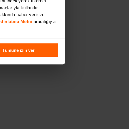
rını inceleyerek internet
açlarıyla kullanılır.
akkında haber verir ve
Aydınlatma Metni
aracılığıyla
Tümüne izin ver