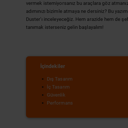
vermek istemiyorsanız bu araçlara göz atmanızd
adımınızı bizimle atmaya ne dersiniz? Bu yazımı
Duster'ı inceleyeceğiz. Hem arazide hem de şe
tanımak isterseniz gelin başlayalım!
İçindekiler
Dış Tasarım
İç Tasarım
Güvenlik
Performans