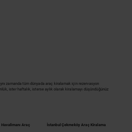
il, aynı zamanda tüm dünyada araç kiralamak için rezervasyon
günlük, ister haftalık, isterse aylık olarak kiralamayı düşündüğünüz
n Havalimanı Araç
İstanbul Çekmeköy Araç Kiralama