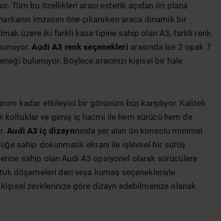
or. Tüm bu özellikleri aracı estetik açıdan ön plana
 markanın imzasını öne çıkarırken araca dinamik bir
ak üzere iki farklı kasa tipine sahip olan A3, farklı renk
 sunuyor.
Audi A3 renk seçenekleri
arasında ise 2 opak 7
neği bulunuyor. Böylece aracınızı kişisel bir hale
rımı kadar etkileyici bir görünüm bizi karşılıyor. Kaliteli
 koltuklar ve geniş iç hacmi ile hem sürücü hem de
r.
Audi A3 iç dizayn
nında yer alan ön konsolu minimal
lüğe sahip dokunmatik ekranı ile işlevsel bir sürüş
erine sahip olan Audi A3 opsiyonel olarak sürücülere
oltuk döşemeleri deri veya kumaş seçenekleriyle
 kişisel zevklerinize göre dizayn edebilmenize olanak