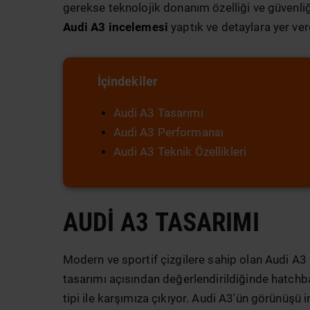
gerekse teknolojik donanım özelliği ve güvenliği
Audi A3 incelemesi
yaptık ve detaylara yer ver
İçindekiler
Audi A3 Tasarımı
Audi A3 Performansı
Audi A3 Teknik Özellikleri
AUDI A3 TASARIMI
Modern ve sportif çizgilere sahip olan Audi A3
tasarımı açısından değerlendirildiğinde hatch
tipi ile karşımıza çıkıyor. Audi A3'ün görünüşü 