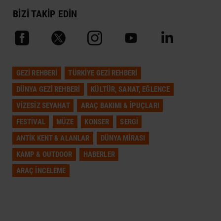
BİZİ TAKİP EDİN
GEZI REHBERI
TÜRKIYE GEZI REHBERI
DÜNYA GEZI REHBERI
KÜLTÜR, SANAT, EĞLENCE
VIZESIZ SEYAHAT
ARAÇ BAKIMI & İPUÇLARI
FESTIVAL
MÜZE
KONSER
SERGI
ANTIK KENT & ALANLAR
DÜNYA MIRASI
KAMP & OUTDOOR
HABERLER
ARAÇ İNCELEME