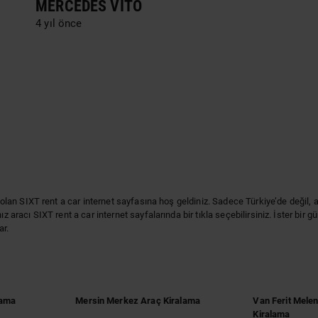
MERCEDES VITO
4 yıl önce
si olan SIXT rent a car internet sayfasına hoş geldiniz. Sadece Türkiye’de değ
z aracı SIXT rent a car internet sayfalarında bir tıkla seçebilirsiniz. İster bir 
ar.
lama
Mersin Merkez Araç Kiralama
Van Ferit Mele
Kiralama