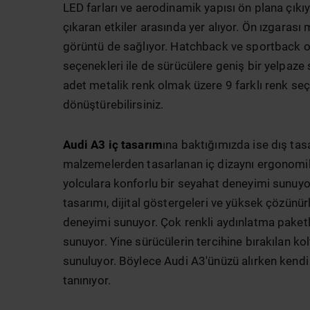
LED farları ve aerodinamik yapısı ön plana çıkıy
çıkaran etkiler arasında yer alıyor. Ön ızgarası
görüntü de sağlıyor. Hatchback ve sportback olm
seçenekleri ile de sürücülere geniş bir yelpaze
adet metalik renk olmak üzere 9 farklı renk seçe
dönüştürebilirsiniz.
Audi A3 iç tasarım
ına baktığımızda ise dış tasa
malzemelerden tasarlanan iç dizaynı ergonomik
yolculara konforlu bir seyahat deneyimi sunuyo
tasarımı, dijital göstergeleri ve yüksek çözünür
deneyimi sunuyor. Çok renkli aydınlatma paketl
sunuyor. Yine sürücülerin tercihine bırakılan k
sunuluyor. Böylece Audi A3'ünüzü alırken kendi
tanınıyor.