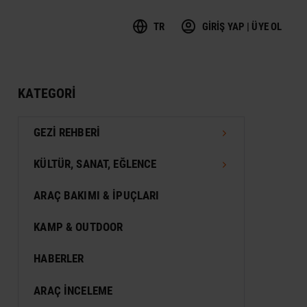
TR
GİRİŞ YAP | ÜYE OL
KATEGORI
GEZI REHBERI
TÜRKIYE GEZI REHBERI
KÜLTÜR, SANAT, EĞLENCE
DÜNYA GEZI REHBERI
FESTIVAL
ARAÇ BAKIMI & İPUÇLARI
VIZESIZ SEYAHAT
MÜZE
KAMP & OUTDOOR
KONSER
HABERLER
SERGI
ARAÇ İNCELEME
ANTIK KENT & ALANLAR