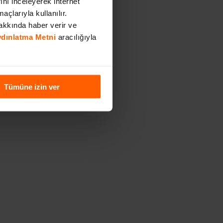
rını inceleyerek internet
açlarıyla kullanılır.
akkında haber verir ve
Aydınlatma Metni
aracılığıyla
Tümüne izin ver