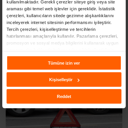
kullanılmaktadır. Gerekli çerezler siteye giriş veya site
emisyonları azaltıyor. Peki,
start/stop sistemi nasıl çalışır
?
araması gibi temel web işlevler için gereklidir. İstatistik
Start/stop arabaların nasıl kullanılacağına dair detayları
çerezleri, kullanıcıların sitede gezinme alışkanlıklarını
keşfetmek için okumaya devam edin!
inceleyerek internet sitesinin performansını iyileştirir.
Tercih çerezleri, kişiselleştirme ve tercihlerin
hatırlanması amaçlarıyla kullanılır. Pazarlama çerezleri,
Devamı
promosyon ve sosyal medya bilgilerini kullanarak uygun
kampanyalar hakkında haber verir ve kişiselleştirilmiş
içeriklerin sunulmasına yardımcı olur. Daha fazla
Tümüne izin ver
bilgiye
Çerezlere İlişkin Aydınlatma Metni
aracılığıyla
ulaşabilirsiniz.
Kişiselleştir
Reddet