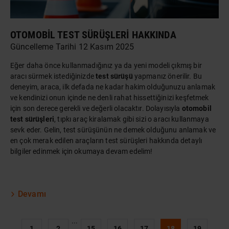
OTOMOBIL TEST SÜRÜŞLERI HAKKINDA
Güncelleme Tarihi 12 Kasım 2025
Eğer daha önce kullanmadığınız ya da yeni modeli çıkmış bir
aracı sürmek istediğinizde
test sürüşü
yapmanız önerilir. Bu
deneyim, araca, ilk defada ne kadar hakim olduğunuzu anlamak
ve kendinizi onun içinde ne denli rahat hissettiğinizi keşfetmek
için son derece gerekli ve değerli olacaktır. Dolayısıyla
otomobil
test sürüşleri
, tıpkı
araç kiralamak
gibi sizi o aracı kullanmaya
sevk eder. Gelin, test sürüşünün ne demek olduğunu anlamak ve
en çok merak edilen araçların test sürüşleri hakkında detaylı
bilgiler edinmek için okumaya devam edelim!
Devamı
...
1
2
15
16
17
18
19