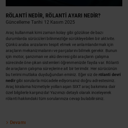
RÖLANTI NEDIR, RÖLANTI AYARI NEDIR?
Güncelleme Tarihi 12 Kasım 2025
Araç kullanmak kimi zaman kolay gibi gözükse de bazı
durumlarda sürücüleri bilinmezliğe sürükleyebilen bir aktivite.
Çünkü araba arızalarını tespit etmek ve anlamlandırmak için
araçların mekanizmalarını ve parçalarını bilmek gerekir. Bunun
için motor, şanzıman ve akü devresi gibi araçların çalışma
sürecinde öne çıkan sistemleri öğrenmenizde fayda var. Rölanti
de araçların çalışma süreçlerine ait bir terimdir. Her sürücünün
bu terimi mutlaka duyduğundan eminiz. Eğer siz de
rölanti devri
nedir
gibi sorularla mücadele ediyorsanız doğru adrestesiniz.
Araç kiralama
hizmetiyle yolları aşan SIXT araç bakımına dair
özel bilgilerle karşınızda! Yazımızı detaylı olarak inceleyerek
rölanti hakkındaki tüm sorularınıza cevap bulabilirsiniz.
Devamı