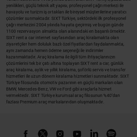
yenilikleri, güçlü teknik alt yapısı, profesyonel çağrı merkezi ile
havayolu ve turizm iş ortakları ile bireysel müşterilerine yaratıcı
çözümler sunmaktadır. SIXT Türkiye, sektördeki ilk profesyonel
çağrı merkezini 2004 yılında hayata geçirmiş ve bugün günde
1100 rezervasyon almakta olan alanındaki en başarılı örnektir.
SIXT rent a car internet sayfasından araç kiralamakta olan
ziyaretçiler hem doluluk bazlı özel fiyatlardan faydalanmakta,
aynı zamanda hemen ödeme seçeneği ile indirimler
kazanmaktadır. Araç kiralama ile ilgili tüm ihtiyaçlarınızın
çözümlerini tek bir çatı altına toplayan SIXT rent a car, günlük
araç kiralama, aylık ve yıllık kiralama, şoförlü servis ve transfer
hizmetleri ile uzun dönem kiralama hizmetleri sunmaktadır. SIXT
Türkiye filosunda otomotiv pazarının en güçlü markaları olan
BMW, Mercedes-Benz, VW ve Ford gibi araçlarla hizmet
vermektedir. SIXT Türkiye kurumsal araç filosunun %40’dan
fazlası Premium araç markalarından oluşmaktadır.