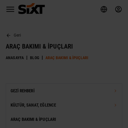
Geri
ARAÇ BAKIMI & İPUÇLARI
ANASAYFA
BLOG
ARAÇ BAKIMI & İPUÇLARI
GEZI REHBERI
TÜRKIYE GEZI REHBERI
KÜLTÜR, SANAT, EĞLENCE
DÜNYA GEZI REHBERI
FESTIVAL
ARAÇ BAKIMI & İPUÇLARI
VIZESIZ SEYAHAT