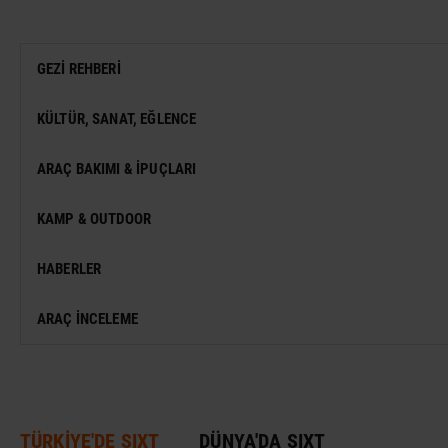
GEZI REHBERI
TÜRKIYE GEZI REHBERI
KÜLTÜR, SANAT, EĞLENCE
DÜNYA GEZI REHBERI
FESTIVAL
ARAÇ BAKIMI & İPUÇLARI
VIZESIZ SEYAHAT
MÜZE
KAMP & OUTDOOR
KONSER
HABERLER
SERGI
ARAÇ İNCELEME
ANTIK KENT & ALANLAR
DÜNYA MIRASI
TÜRKİYE'DE SIXT
DÜNYA'DA SIXT