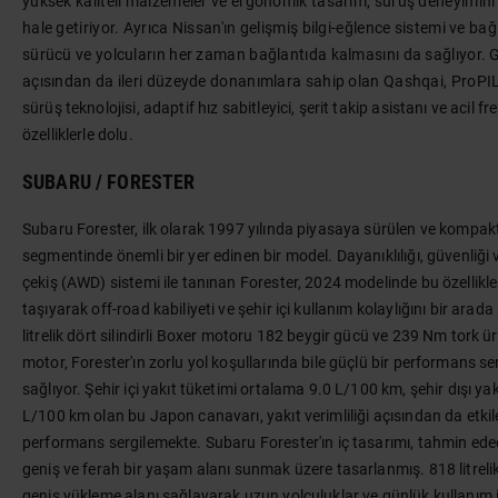
yüksek kaliteli malzemeler ve ergonomik tasarım, sürüş deneyimini
hale getiriyor. Ayrıca Nissan'ın gelişmiş bilgi-eğlence sistemi ve bağla
sürücü ve yolcuların her zaman bağlantıda kalmasını da sağlıyor. 
açısından da ileri düzeyde donanımlara sahip olan Qashqai, ProP
sürüş teknolojisi, adaptif hız sabitleyici, şerit takip asistanı ve acil f
özelliklerle dolu.
SUBARU / FORESTER
Subaru Forester, ilk olarak 1997 yılında piyasaya sürülen ve kompa
segmentinde önemli bir yer edinen bir model. Dayanıklılığı, güvenliği 
çekiş (AWD) sistemi ile tanınan Forester, 2024 modelinde bu özellikler
taşıyarak off-road kabiliyeti ve şehir içi kullanım kolaylığını bir arad
litrelik dört silindirli Boxer motoru 182 beygir gücü ve 239 Nm tork 
motor, Forester'ın zorlu yol koşullarında bile güçlü bir performans se
sağlıyor. Şehir içi yakıt tüketimi ortalama 9.0 L/100 km, şehir dışı yak
L/100 km olan bu Japon canavarı, yakıt verimliliği açısından da etkile
performans sergilemekte. Subaru Forester'ın iç tasarımı, tahmin ede
geniş ve ferah bir yaşam alanı sunmak üzere tasarlanmış. 818 litreli
geniş yükleme alanı sağlayarak uzun yolculuklar ve günlük kullanım iç