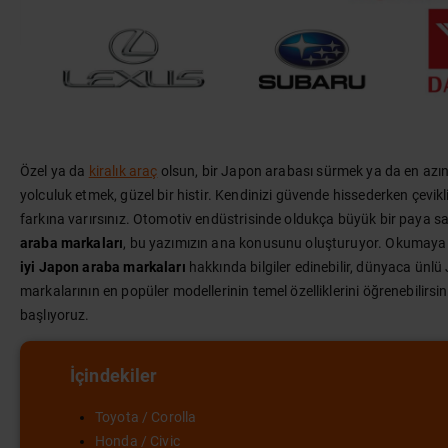
Özel ya da
kiralık araç
olsun, bir Japon arabası sürmek ya da en az
yolculuk etmek, güzel bir histir. Kendinizi güvende hissederken çevikl
farkına varırsınız. Otomotiv endüstrisinde oldukça büyük bir paya s
araba markaları
, bu yazımızın ana konusunu oluşturuyor. Okumay
iyi Japon araba markaları
hakkında bilgiler edinebilir, dünyaca ünl
markalarının en popüler modellerinin temel özelliklerini öğrenebilirsi
başlıyoruz.
İçindekiler
Toyota / Corolla
Honda / Civic