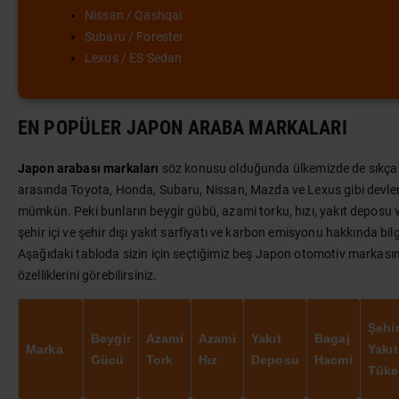
Nissan / Qashqai
Subaru / Forester
Lexus / ES Sedan
EN POPÜLER JAPON ARABA MARKALARI
Japon arabası markaları
söz konusu olduğunda ülkemizde de sıkça t
arasında Toyota, Honda, Subaru, Nissan, Mazda ve Lexus gibi devle
mümkün. Peki bunların beygir gübü, azami torku, hızı, yakıt deposu 
şehir içi ve şehir dışı yakıt sarfiyatı ve karbon emisyonu hakkında bil
Aşağıdaki tabloda sizin için seçtiğimiz beş Japon otomotiv markası
özelliklerini görebilirsiniz.
Şehir
Beygir
Azami
Azami
Yakıt
Bagaj
Marka
Yakıt
Gücü
Tork
Hız
Deposu
Hacmi
Tüke