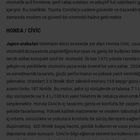
otomatik acil frenleme, şerit takip asistanı ve adaptif hız sabitleyici gi
içeriyor. Bu özellikler, Toyota Corolla'yı sadece güvenilir ve dayanıklı b
zamanda modern ve güvenli bir otomobil haline getirmekte.
HONDA / CIVIC
Japon arabaları
listemizin ikinci sırasında yer alan Honda Civic, uzun
otomobil dünyasında popülerliğini koruyan ve geniş bir kullanıcı kitle
tercih edilen kompakt sınıf bir otomobil. İlk kez 1972 yılında tanıtılan 
gelişim ve yeniliklerle otomotiv pazarında önemli bir yere sahip. 202
ve aerodinamik tasarımı, güçlü performansı ve yüksek yakıt verimliliği
çekmekte. Standart 2.0 litrelik dört silindirli motoru 158 beygir gücü
azami torku 187 Nm'dir. Bu motor, şehir içi sürüşlerde ortalama 7.1 
dışı sürüşlerde ise 5.4 L/100 km yakıt tüketimi ile oldukça ekonomik
sergilemekte. Honda Civic'in iç tasarımı, geniş ve konforlu bir yaşa
şekilde tasarlanmış. Yüksek kaliteli malzemeler ve modern teknoloji i
iç ortamı, sürücülere ve yolculara konforlu bir sürüş deneyimi sağla
düşünülmüş. 420 litrelik bagaj hacmi, günlük kullanım ve uzun yolculu
depolama alanı sunuyor. Civic'in bilgi-eğlence sistemi ise kullanıcı d