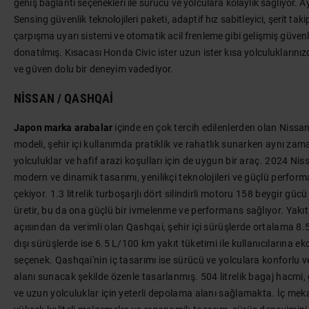
geniş bağlantı seçenekleri ile sürücü ve yolculara kolaylık sağlıyor. 
Sensing güvenlik teknolojileri paketi, adaptif hız sabitleyici, şerit taki
çarpışma uyarı sistemi ve otomatik acil frenleme gibi gelişmiş güvenlik 
donatılmış. Kısacası Honda Civic ister uzun ister kısa yolculuklarınız
ve güven dolu bir deneyim vadediyor.
NISSAN / QASHQAI
Japon marka arabalar
içinde en çok tercih edilenlerden olan Nissa
modeli, şehir içi kullanımda pratiklik ve rahatlık sunarken aynı z
yolculuklar ve hafif arazi koşulları için de uygun bir araç. 2024 Ni
modern ve dinamik tasarımı, yenilikçi teknolojileri ve güçlü performa
çekiyor. 1.3 litrelik turboşarjlı dört silindirli motoru 158 beygir gü
üretir, bu da ona güçlü bir ivmelenme ve performans sağlıyor. Yakıt
açısından da verimli olan Qashqai, şehir içi sürüşlerde ortalama 8.
dışı sürüşlerde ise 6.5 L/100 km yakıt tüketimi ile kullanıcılarına e
seçenek. Qashqai'nin iç tasarımı ise sürücü ve yolculara konforlu 
alanı sunacak şekilde özenle tasarlanmış. 504 litrelik bagaj hacmi, 
ve uzun yolculuklar için yeterli depolama alanı sağlamakta. İç mek