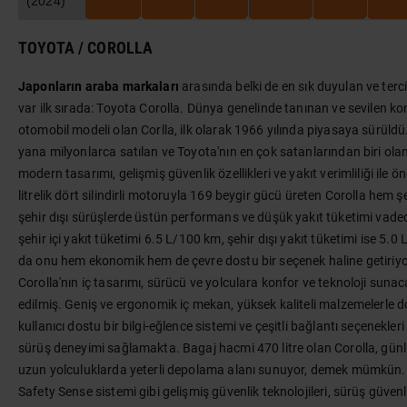
(2024)
TOYOTA / COROLLA
Japonların araba markaları
arasında belki de en sık duyulan ve terci
var ilk sırada: Toyota Corolla. Dünya genelinde tanınan ve sevilen ko
otomobil modeli olan Corlla, ilk olarak 1966 yılında piyasaya sürül
yana milyonlarca satılan ve Toyota'nın en çok satanlarından biri olan
modern tasarımı, gelişmiş güvenlik özellikleri ve yakıt verimliliği ile 
litrelik dört silindirli motoruyla 169 beygir gücü üreten Corolla hem ş
şehir dışı sürüşlerde üstün performans ve düşük yakıt tüketimi vade
şehir içi yakıt tüketimi 6.5 L/100 km, şehir dışı yakıt tüketimi ise 5.0
da onu hem ekonomik hem de çevre dostu bir seçenek haline getiriyo
Corolla'nın iç tasarımı, sürücü ve yolculara konfor ve teknoloji suna
edilmiş. Geniş ve ergonomik iç mekan, yüksek kaliteli malzemelerle d
kullanıcı dostu bir bilgi-eğlence sistemi ve çeşitli bağlantı seçenekleri
sürüş deneyimi sağlamakta. Bagaj hacmi 470 litre olan Corolla, gün
uzun yolculuklarda yeterli depolama alanı sunuyor, demek mümkün. 
Safety Sense sistemi gibi gelişmiş güvenlik teknolojileri, sürüş güvenl