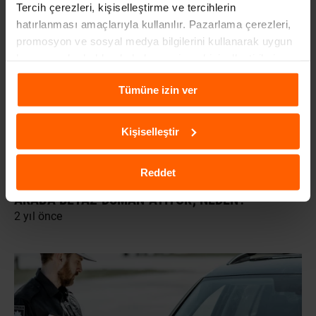
Tercih çerezleri, kişiselleştirme ve tercihlerin
hatırlanması amaçlarıyla kullanılır. Pazarlama çerezleri,
promosyon ve sosyal medya bilgilerini kullanarak uygun
kampanyalar hakkında haber verir ve kişiselleştirilmiş
içeriklerin sunulmasına yardımcı olur. Daha fazla
Tümüne izin ver
bilgiye
Çerezlere İlişkin Aydınlatma Metni
aracılığıyla
ulaşabilirsiniz.
Kişiselleştir
Reddet
ARABA BEYAZ DUMAN ATIYOR, NEDEN?
2 yıl önce