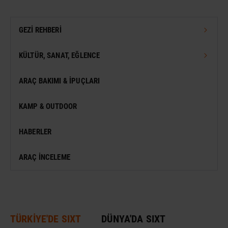
GEZI REHBERI
TÜRKIYE GEZI REHBERI
KÜLTÜR, SANAT, EĞLENCE
DÜNYA GEZI REHBERI
FESTIVAL
ARAÇ BAKIMI & İPUÇLARI
VIZESIZ SEYAHAT
MÜZE
KAMP & OUTDOOR
KONSER
HABERLER
SERGI
ARAÇ İNCELEME
ANTIK KENT & ALANLAR
DÜNYA MIRASI
TÜRKİYE'DE SIXT
DÜNYA'DA SIXT