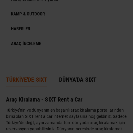
VIZESIZ SEYAHAT
MÜZE
KAMP & OUTDOOR
KONSER
HABERLER
SERGI
ARAÇ İNCELEME
ANTIK KENT & ALANLAR
DÜNYA MIRASI
TÜRKİYE'DE SIXT
DÜNYA'DA SIXT
Araç Kiralama - SIXT Rent a Car
Türkiye’nin ve dünyanın en başarılı araç kiralama portallarından
birisi olan SIXT rent a car internet sayfasına hoş geldiniz. Sadece
Türkiye’de değil, aynı zamanda tüm dünyada araç kiralamak için
rezervasyon yapabilirsiniz. Dünyanın neresinde araç kiralamak