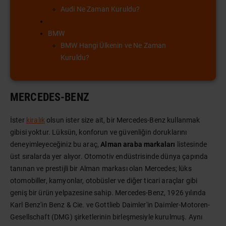
Audi Ne Zaman Kuruldu?
BMW
BMW Hangi Ülkenin ve Ne Zaman
Kuruldu?
MERCEDES-BENZ
İster
kiralık
olsun ister size ait, bir Mercedes-Benz kullanmak
gibisi yoktur. Lüksün, konforun ve güvenliğin doruklarını
deneyimleyeceğiniz bu araç,
Alman araba markaları
listesinde
üst sıralarda yer alıyor. Otomotiv endüstrisinde dünya çapında
tanınan ve prestijli bir Alman markası olan Mercedes; lüks
otomobiller, kamyonlar, otobüsler ve diğer ticari araçlar gibi
geniş bir ürün yelpazesine sahip. Mercedes-Benz, 1926 yılında
Karl Benz'in Benz & Cie. ve Gottlieb Daimler'in Daimler-Motoren-
Gesellschaft (DMG) şirketlerinin birleşmesiyle kurulmuş. Aynı