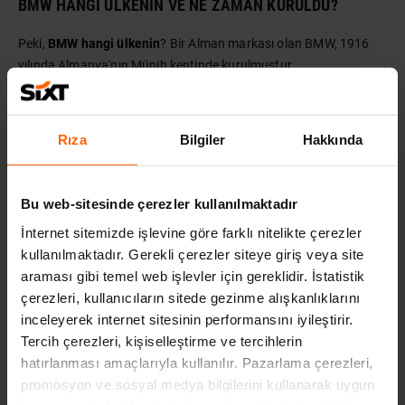
BMW HANGI ÜLKENIN VE NE ZAMAN KURULDU?
Peki,
BMW hangi ülkenin
? Bir Alman markası olan BMW, 1916
yılında Almanya'nın Münih kentinde kurulmuştur.
Böylelikle
Alman otomobil markaları listesi
nin sonuna geldik.
Ayrıca eğer siz de bu Alman devlerinden birine sahip olmak ve
Rıza
Bilgiler
Hakkında
bunun için de taşıt kredisi hakkında bilgi almak istiyorsanız
Taşıt
Kredisi Hakkında Bunları Biliyor muydunuz?
başlıklı yazımızı
okuyabilirsiniz.
Bu web-sitesinde çerezler kullanılmaktadır
İnternet sitemizde işlevine göre farklı nitelikte çerezler
İLGILI YAZILAR
kullanılmaktadır. Gerekli çerezler siteye giriş veya site
araması gibi temel web işlevler için gereklidir. İstatistik
çerezleri, kullanıcıların sitede gezinme alışkanlıklarını
inceleyerek internet sitesinin performansını iyileştirir.
Tercih çerezleri, kişiselleştirme ve tercihlerin
hatırlanması amaçlarıyla kullanılır. Pazarlama çerezleri,
promosyon ve sosyal medya bilgilerini kullanarak uygun