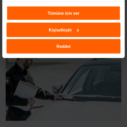
kampanyalar hakkında haber verir ve kişiselleştirilmiş
içeriklerin sunulmasına yardımcı olur. Daha fazla
Tümüne izin ver
bilgiye
Çerezlere İlişkin Aydınlatma Metni
aracılığıyla
ulaşabilirsiniz.
Kişiselleştir
ARABA BEYAZ DUMAN ATIYOR, NEDEN?
2 yıl önce
Reddet