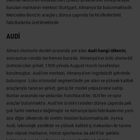
Daimler-Motoren-Gesellschaft (DMG) şirketlerinin birleşmesiyle
kurulan markanın merkezi Stuttgart, Almanya'da bulunmaktadır.
Mercedes-Benz'in araçları, dünya çapında farklı ülkelerdeki
fabrikalarda üretilmektedir.
AUDI
Alman otomotiv devleri arasında yer alan
Audi hangi ülkenin
,
sorusunun cevabı ise hemen burada. Almanya'nın ünlü otomobil
üreticisi olan şirket, 1909 yılında August Horch tarafından
kurulmuştur. Audi'nin merkezi, Almanya'nın Ingolstadt şehrinde
bulunuyor. Lüks otomobil segmentinde yer alan ve yüksek kaliteli
araçlarıyla tanınan şirket, geniş bir model yelpazesine sahip.
Bunlar arasında ise sedanlar, hatchback'ler, SUV'ler ve spor
araçlar bulunmakta. Audi'nin üretim tesisleri dünya çapında pek
çok farklı merkeze dağılmıştır ve Almanya'daki fabrikalarının yanı
sıra diğer ülkelerde de üretim tesisleri bulunmaktadır. Ayrıca
Audi, teknolojik yenilikler ve yüksek kaliteli iç mekanları ile tanınır.
Son olarak markanın, motor sporlarına da aktif bir şekilde