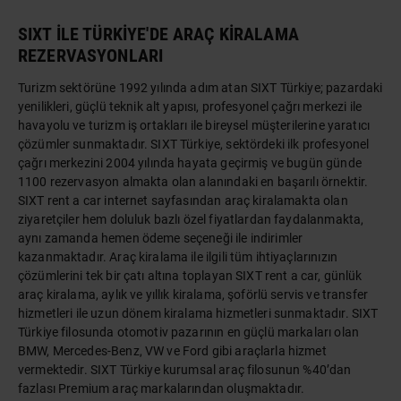
SIXT İLE TÜRKİYE'DE ARAÇ KİRALAMA
REZERVASYONLARI
Turizm sektörüne 1992 yılında adım atan SIXT Türkiye; pazardaki
yenilikleri, güçlü teknik alt yapısı, profesyonel çağrı merkezi ile
havayolu ve turizm iş ortakları ile bireysel müşterilerine yaratıcı
çözümler sunmaktadır. SIXT Türkiye, sektördeki ilk profesyonel
çağrı merkezini 2004 yılında hayata geçirmiş ve bugün günde
1100 rezervasyon almakta olan alanındaki en başarılı örnektir.
SIXT rent a car internet sayfasından araç kiralamakta olan
ziyaretçiler hem doluluk bazlı özel fiyatlardan faydalanmakta,
aynı zamanda hemen ödeme seçeneği ile indirimler
kazanmaktadır. Araç kiralama ile ilgili tüm ihtiyaçlarınızın
çözümlerini tek bir çatı altına toplayan SIXT rent a car, günlük
araç kiralama, aylık ve yıllık kiralama, şoförlü servis ve transfer
hizmetleri ile uzun dönem kiralama hizmetleri sunmaktadır. SIXT
Türkiye filosunda otomotiv pazarının en güçlü markaları olan
BMW, Mercedes-Benz, VW ve Ford gibi araçlarla hizmet
vermektedir. SIXT Türkiye kurumsal araç filosunun %40’dan
fazlası Premium araç markalarından oluşmaktadır.