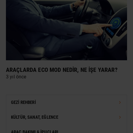
ARAÇLARDA ECO MOD NEDIR, NE İŞE YARAR?
3 yıl önce
GEZI REHBERI
TÜRKIYE GEZI REHBERI
KÜLTÜR, SANAT, EĞLENCE
DÜNYA GEZI REHBERI
FESTIVAL
ARAÇ BAKIMI & İPUÇLARI