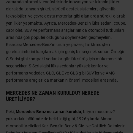
zamanda otomotiv endüstrisinde inovasyon ve teknoloji lideri
olarak da tanınan şirket, sürücü destek sistemleri, güvenlik
teknolojileri ve çevre dostu motorlar gibi alanlarda sürekli olarak
yenilikler yapmakta. Ayrıca, Mercedes-Benz'in lüks sedan, coupe,
cabriolet, SUV ve performans araçlarının da otomobil tutkunları
arasında çok popüler olduğunu söylemeden geçmeyelim.
Kısacası Mercedes-Benz'in ürün yelpazesi, farklı müşteri
gereksinimlerini karşılamak için geniş bir seçenek sunar. Örneğin
C-Serisi gibi kompakt sedanlar günlük sürüş için mükemmel bir
seçenekken S-Serisi gibi lüks sedanlar yüksek konfor ve
performans vadeder. GLC, GLE ve GLS gibi SUV'ler ve AMG
performans araçları da markanın önemli modelleri arasında.
MERCEDES NE ZAMAN KURULDU? NEREDE
ÜRETILIYOR?
Peki,
Mercedes-Benz ne zaman kuruldu
, biliyor musunuz?
yukarıdaki bölümde de belirtildiği gibi, 1926 yılında Alman
otomobil üreticileri Karl Benz'in Benz & Cie. ve Gottlieb Daimler'in