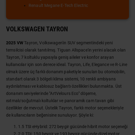
Renault Megane E-Tech Electric
VOLKSWAGEN TAYRON
2025 VW
Tayron, Volkswagen'in SUV segmentindeki yeni
temsilcisi olarak tanıtılmış. Tiguan Allspace'in yerini alacak olan
Tayron, 7 koltuklu yapısıyla geniş aileler ve konfor arayan
kullanıcılar için son derece ideal. Tayron, Life, Elegance ve R-Line
olmak üzere üç farklı donanım paketiyle sunulan bu otomobilin,
standart olarak 3 bölgeli klima sistemi, 10 renkli ambiyans
aydınlatması ve kablosuz bağlantı özellikleri bulunmakta. Üst
donanım seviyelerinde "ArtVelours Eco" döşeme,
ısıtmalı/soğutmalı koltuklar ve panoramik cam tavan gibi
özellikler de mevcut. Üstelik Tayron, farklı motor seçenekleriyle
de kullanıcıların beğenisine sunuluyor. Şöyle ki:
1.5 TSI eHybrid: 272 beygir gücünde hibrit motor seçeneği
2.0 TDI: 150 beygir ve 193 beygir gücünde dizel motor