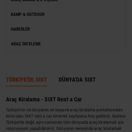
VIZESIZ SEYAHAT
MÜZE
KAMP & OUTDOOR
KONSER
HABERLER
SERGI
ARAÇ İNCELEME
ANTIK KENT & ALANLAR
DÜNYA MIRASI
TÜRKİYE'DE SIXT
DÜNYA'DA SIXT
Araç Kiralama - SIXT Rent a Car
Türkiye’nin ve dünyanın en başarılı araç kiralama portallarından
birisi olan SIXT rent a car internet sayfasına hoş geldiniz. Sadece
Türkiye’de değil, aynı zamanda tüm dünyada araç kiralamak için
rezervasyon yapabilirsiniz. Dünyanın neresinde araç kiralamak