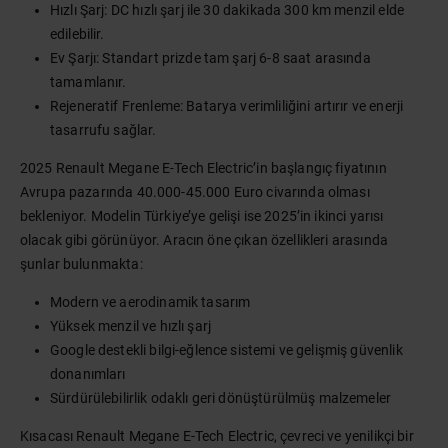
Hızlı Şarj: DC hızlı şarj ile 30 dakikada 300 km menzil elde
edilebilir.
Ev Şarjı: Standart prizde tam şarj 6-8 saat arasında
tamamlanır.
Rejeneratif Frenleme: Batarya verimliliğini artırır ve enerji
tasarrufu sağlar.
2025 Renault Megane E-Tech Electric’in başlangıç fiyatının
Avrupa pazarında 40.000-45.000 Euro civarında olması
bekleniyor. Modelin Türkiye’ye gelişi ise 2025’in ikinci yarısı
olacak gibi görünüyor. Aracın öne çıkan özellikleri arasında
şunlar bulunmakta:
Modern ve aerodinamik tasarım
Yüksek menzil ve hızlı şarj
Google destekli bilgi-eğlence sistemi ve gelişmiş güvenlik
donanımları
Sürdürülebilirlik odaklı geri dönüştürülmüş malzemeler
Kısacası Renault Megane E-Tech Electric, çevreci ve yenilikçi bir