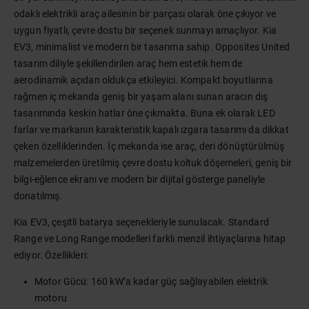
odaklı elektrikli araç ailesinin bir parçası olarak öne çıkıyor ve
uygun fiyatlı, çevre dostu bir seçenek sunmayı amaçlıyor. Kia
EV3, minimalist ve modern bir tasarıma sahip. Opposites United
tasarım diliyle şekillendirilen araç hem estetik hem de
aerodinamik açıdan oldukça etkileyici. Kompakt boyutlarına
rağmen iç mekanda geniş bir yaşam alanı sunan aracın dış
tasarımında keskin hatlar öne çıkmakta. Buna ek olarak LED
farlar ve markanın karakteristik kapalı ızgara tasarımı da dikkat
çeken özelliklerinden. İç mekanda ise araç, deri dönüştürülmüş
malzemelerden üretilmiş çevre dostu koltuk döşemeleri, geniş bir
bilgi-eğlence ekranı ve modern bir dijital gösterge paneliyle
donatılmış.
Kia EV3, çeşitli batarya seçenekleriyle sunulacak. Standard
Range ve Long Range modelleri farklı menzil ihtiyaçlarına hitap
ediyor. Özellikleri:
Motor Gücü: 160 kW’a kadar güç sağlayabilen elektrik
motoru