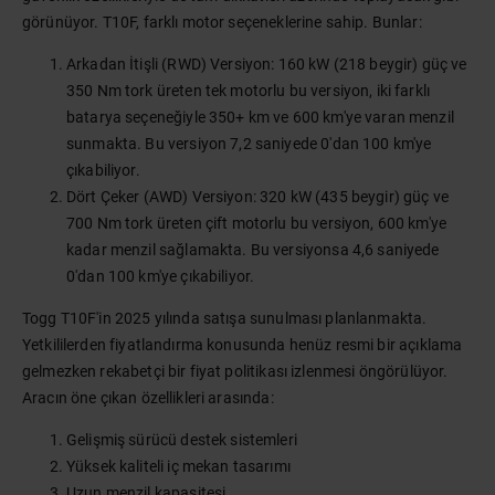
görünüyor. T10F, farklı motor seçeneklerine sahip. Bunlar:
Arkadan İtişli (RWD) Versiyon: 160 kW (218 beygir) güç ve
350 Nm tork üreten tek motorlu bu versiyon, iki farklı
batarya seçeneğiyle 350+ km ve 600 km'ye varan menzil
sunmakta. Bu versiyon 7,2 saniyede 0'dan 100 km'ye
çıkabiliyor.
Dört Çeker (AWD) Versiyon: 320 kW (435 beygir) güç ve
700 Nm tork üreten çift motorlu bu versiyon, 600 km'ye
kadar menzil sağlamakta. Bu versiyonsa 4,6 saniyede
0'dan 100 km'ye çıkabiliyor.
Togg T10F'in 2025 yılında satışa sunulması planlanmakta.
Yetkililerden fiyatlandırma konusunda henüz resmi bir açıklama
gelmezken rekabetçi bir fiyat politikası izlenmesi öngörülüyor.
Aracın öne çıkan özellikleri arasında:
Gelişmiş sürücü destek sistemleri
Yüksek kaliteli iç mekan tasarımı
Uzun menzil kapasitesi