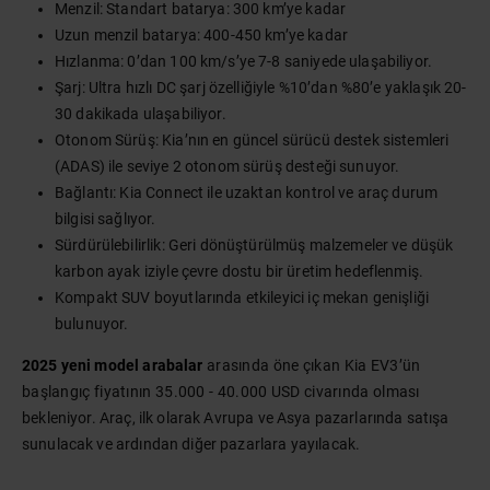
Menzil: Standart batarya: 300 km’ye kadar
Uzun menzil batarya: 400-450 km’ye kadar
Hızlanma: 0’dan 100 km/s’ye 7-8 saniyede ulaşabiliyor.
Şarj: Ultra hızlı DC şarj özelliğiyle %10’dan %80’e yaklaşık 20-
30 dakikada ulaşabiliyor.
Otonom Sürüş: Kia’nın en güncel sürücü destek sistemleri
(ADAS) ile seviye 2 otonom sürüş desteği sunuyor.
Bağlantı: Kia Connect ile uzaktan kontrol ve araç durum
bilgisi sağlıyor.
Sürdürülebilirlik: Geri dönüştürülmüş malzemeler ve düşük
karbon ayak iziyle çevre dostu bir üretim hedeflenmiş.
Kompakt SUV boyutlarında etkileyici iç mekan genişliği
bulunuyor.
2025 yeni model arabalar
arasında öne çıkan Kia EV3’ün
başlangıç fiyatının 35.000 - 40.000 USD civarında olması
bekleniyor. Araç, ilk olarak Avrupa ve Asya pazarlarında satışa
sunulacak ve ardından diğer pazarlara yayılacak.