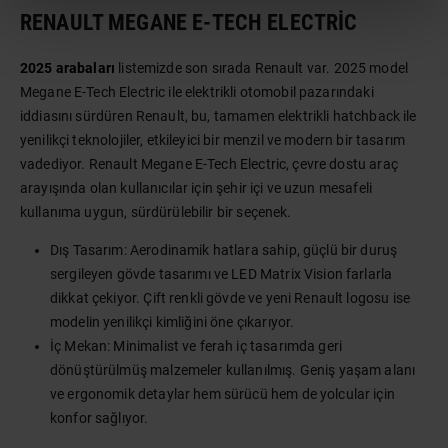
RENAULT MEGANE E-TECH ELECTRIC
2025 arabaları
listemizde son sırada Renault var. 2025 model
Megane E-Tech Electric ile elektrikli otomobil pazarındaki
iddiasını sürdüren Renault, bu, tamamen elektrikli hatchback ile
yenilikçi teknolojiler, etkileyici bir menzil ve modern bir tasarım
vadediyor. Renault Megane E-Tech Electric, çevre dostu araç
arayışında olan kullanıcılar için şehir içi ve uzun mesafeli
kullanıma uygun, sürdürülebilir bir seçenek.
Dış Tasarım: Aerodinamik hatlara sahip, güçlü bir duruş
sergileyen gövde tasarımı ve LED Matrix Vision farlarla
dikkat çekiyor. Çift renkli gövde ve yeni Renault logosu ise
modelin yenilikçi kimliğini öne çıkarıyor.
İç Mekan: Minimalist ve ferah iç tasarımda geri
dönüştürülmüş malzemeler kullanılmış. Geniş yaşam alanı
ve ergonomik detaylar hem sürücü hem de yolcular için
konfor sağlıyor.