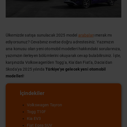
Ülkemizde satışa sunulacak 2025 model
arabalar
ı merak mı
ediyorsunuz? Cevabınız evetse doğru adrestesiniz. Yazımızın
ana konusu olan yeni otomobil modelleri hakkındaki sorularınıza,
yazımızın ilerleyen bölümlerini okuyarak cevap bulabilirsiniz. İşte,
karşınızda Volkswagen'den Togg'a, Kia'dan Fiat'a, Dacia'dan
Skoda'ya 2025 yılında
Türkiye'ye gelecek yeni otomobil
modelleri
!
İçindekiler
Volkswagen Tayron
Togg T10F
Kia EV3
Fiat Egea SUV