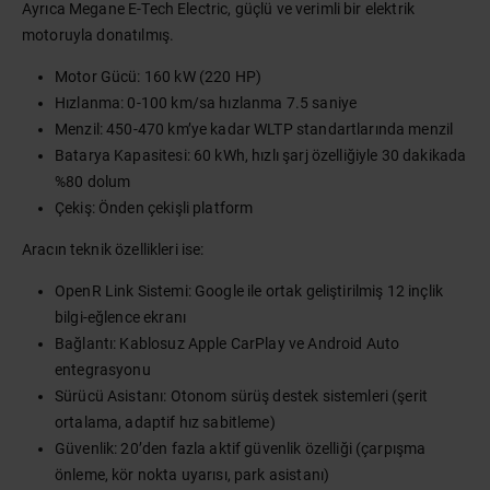
Ayrıca Megane E-Tech Electric, güçlü ve verimli bir elektrik
motoruyla donatılmış.
Motor Gücü: 160 kW (220 HP)
Hızlanma: 0-100 km/sa hızlanma 7.5 saniye
Menzil: 450-470 km’ye kadar WLTP standartlarında menzil
Batarya Kapasitesi: 60 kWh, hızlı şarj özelliğiyle 30 dakikada
%80 dolum
Çekiş: Önden çekişli platform
Aracın teknik özellikleri ise:
OpenR Link Sistemi: Google ile ortak geliştirilmiş 12 inçlik
bilgi-eğlence ekranı
Bağlantı: Kablosuz Apple CarPlay ve Android Auto
entegrasyonu
Sürücü Asistanı: Otonom sürüş destek sistemleri (şerit
ortalama, adaptif hız sabitleme)
Güvenlik: 20’den fazla aktif güvenlik özelliği (çarpışma
önleme, kör nokta uyarısı, park asistanı)