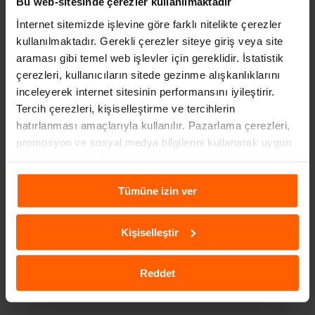
Bu web-sitesinde çerezler kullanılmaktadır
park ve manevra kolaylığı sağlarken geniş iç hacmi sayesinde
İnternet sitemizde işlevine göre farklı nitelikte çerezler
uzun yolculuklarda ailelerin ihtiyaçlarını karşılıyor. Yüksek sürüş
kullanılmaktadır. Gerekli çerezler siteye giriş veya site
pozisyonu, sürücüye yola hakim bir görüş açısı vadediyor. 2025
araması gibi temel web işlevler için gereklidir. İstatistik
Fiat Egea SUV’un başlangıç fiyatının 650.000 - 700.000 TL
çerezleri, kullanıcıların sitede gezinme alışkanlıklarını
civarında olması bekleniyor. Model, ilk etapta Türkiye ve Avrupa
inceleyerek internet sitesinin performansını iyileştirir.
pazarlarında satışa sunulacak.
Tercih çerezleri, kişiselleştirme ve tercihlerin
hatırlanması amaçlarıyla kullanılır. Pazarlama çerezleri,
promosyon ve sosyal medya bilgilerini kullanarak uygun
kampanyalar hakkında haber verir ve kişiselleştirilmiş
içeriklerin sunulmasına yardımcı olur. Daha fazla
Tümüne izin ver
bilgiye
Çerezlere İlişkin Aydınlatma Metni
aracılığıyla
ulaşabilirsiniz.
Kişiselleştir
Reddet