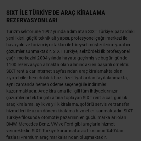
SIXT İLE TÜRKİYE'DE ARAÇ KİRALAMA
REZERVASYONLARI
Turizm sektörüne 1992 yılında adım atan SIXT Türkiye; pazardaki
yenilikleri, güçlü teknik alt yapısı, profesyonel çağrı merkezi ile
havayolu ve turizm iş ortakları ile bireysel müşterilerine yaratıcı
çözümler sunmaktadır. SIXT Türkiye, sektördeki ilk profesyonel
çağrı merkezini 2004 yılında hayata geçirmiş ve bugün günde
1100 rezervasyon almakta olan alanındaki en başarılı örnektir.
SIXT rent a car internet sayfasından araç kiralamakta olan
ziyaretçiler hem doluluk bazlı özel fiyatlardan faydalanmakta,
aynı zamanda hemen ödeme seçeneği ile indirimler
kazanmaktadır. Araç kiralama ile ilgili tüm ihtiyaçlarınızın
çözümlerini tek bir çatı altına toplayan SIXT rent a car, günlük
araç kiralama, aylık ve yıllık kiralama, şoförlü servis ve transfer
hizmetleri ile uzun dönem kiralama hizmetleri sunmaktadır. SIXT
Türkiye filosunda otomotiv pazarının en güçlü markaları olan
BMW, Mercedes-Benz, VW ve Ford gibi araçlarla hizmet
vermektedir. SIXT Türkiye kurumsal araç filosunun %40’dan
fazlası Premium araç markalarından oluşmaktadır.