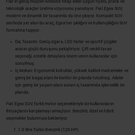
Fiat’ın geniş müşteri kitlesine hitap eden uygun fiyatlı, pratik ve
teknolojik araçlar üretme vizyonunu yansıtıyor. Fiat Egea SUV,
modern ve dinamik bir tasarımla da öne çıkıyor. Kompakt SUV
sınıfında yer alan bu araç, Egea’nın şıklığını ve kullanışlılığını SUV
formatına taşıyor.
Dış Tasarım: Geniş ızgara, LED farlar ve sportif çizgiler
aracın güçlü duruşunu pekiştiriyor. Çift renkli tavan
seçeneği, estetik detaylara önem veren kullanıcılar için
sunulmuş.
İç Mekan: Ergonomik koltuklar, yüksek kaliteli malzemeler ve
geniş bir bagaj alanı ile konfor ön planda tutulmuş. Aileler
için geniş bir yaşam alanı sunan iç tasarımda işlevsellik ön
planda.
Fiat Egea SUV, farklı motor seçenekleriyle de kullanıcıların
ihtiyaçlarını karşılamayı amaçlıyor. Benzinli, dizel ve hibrit
seçenekler bulunması bekleniyor.
1.0 litre Turbo Benzinli (120 HP)