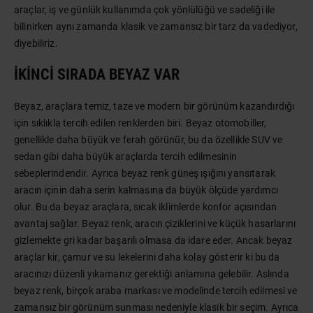
araçlar, iş ve günlük kullanımda çok yönlülüğü ve sadeliği ile
bilinirken aynı zamanda klasik ve zamansız bir tarz da vadediyor,
diyebiliriz.
İKINCI SIRADA BEYAZ VAR
Beyaz, araçlara temiz, taze ve modern bir görünüm kazandırdığı
için sıklıkla tercih edilen renklerden biri. Beyaz otomobiller,
genellikle daha büyük ve ferah görünür, bu da özellikle SUV ve
sedan gibi daha büyük araçlarda tercih edilmesinin
sebeplerindendir. Ayrıca beyaz renk güneş ışığını yansıtarak
aracın içinin daha serin kalmasına da büyük ölçüde yardımcı
olur. Bu da beyaz araçlara, sıcak iklimlerde konfor açısından
avantaj sağlar. Beyaz renk, aracın çiziklerini ve küçük hasarlarını
gizlemekte gri kadar başarılı olmasa da idare eder. Ancak beyaz
araçlar kir, çamur ve su lekelerini daha kolay gösterir ki bu da
aracınızı düzenli yıkamanız gerektiği anlamına gelebilir. Aslında
beyaz renk, birçok araba markası ve modelinde tercih edilmesi ve
zamansız bir görünüm sunması nedeniyle klasik bir seçim. Ayrıca