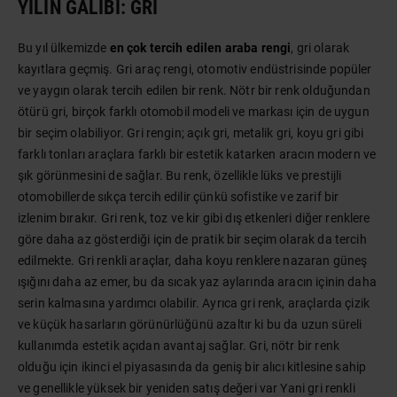
YILIN GALIBI: GRI
Bu yıl ülkemizde
en çok tercih edilen araba rengi
, gri olarak
kayıtlara geçmiş. Gri araç rengi, otomotiv endüstrisinde popüler
ve yaygın olarak tercih edilen bir renk. Nötr bir renk olduğundan
ötürü gri, birçok farklı otomobil modeli ve markası için de uygun
bir seçim olabiliyor. Gri rengin; açık gri, metalik gri, koyu gri gibi
farklı tonları araçlara farklı bir estetik katarken aracın modern ve
şık görünmesini de sağlar. Bu renk, özellikle lüks ve prestijli
otomobillerde sıkça tercih edilir çünkü sofistike ve zarif bir
izlenim bırakır. Gri renk, toz ve kir gibi dış etkenleri diğer renklere
göre daha az gösterdiği için de pratik bir seçim olarak da tercih
edilmekte. Gri renkli araçlar, daha koyu renklere nazaran güneş
ışığını daha az emer, bu da sıcak yaz aylarında aracın içinin daha
serin kalmasına yardımcı olabilir. Ayrıca gri renk, araçlarda çizik
ve küçük hasarların görünürlüğünü azaltır ki bu da uzun süreli
kullanımda estetik açıdan avantaj sağlar. Gri, nötr bir renk
olduğu için ikinci el piyasasında da geniş bir alıcı kitlesine sahip
ve genellikle yüksek bir yeniden satış değeri var Yani gri renkli