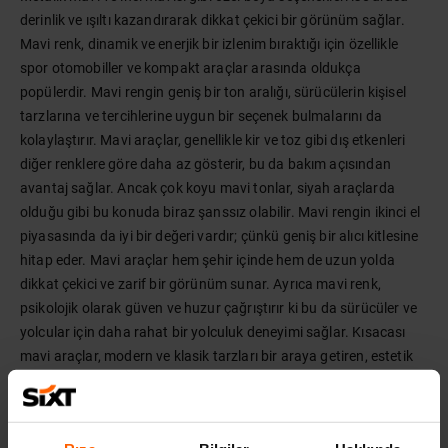
derinlik ve ışıltı kazandırarak dikkat çekici bir görünüm sağlar.
Mavi renk, dinamik ve enerjik bir izlenim bıraktığı için özellikle
spor otomobiller ve kompakt araçlar arasında oldukça
popülerdir. Mavi rengin geniş bir ton aralığı, sürücülerin kişisel
tarzlarına ve tercihlerine uygun bir seçenek bulmalarını da
kolaylaştırır. Mavi araçlar, genellikle kir ve toz gibi dış etkenleri
diğer renklere göre daha az gösterir, bu da bakım açısından
avantaj sağlar. Ancak çok koyu mavi tonlar, siyah araçlarda
olduğu gibi bu konuda biraz şanssız olabilir. Mavi rengin ikinci el
piyasasında da iyi bir değeri vardır; çünkü geniş bir alıcı kitlesine
hitap eder. Mavi araçlar hem şehir içinde hem de uzun yolda
dikkat çekici ve zarif bir görünüm sunar. Ayrıca mavi renk,
psikolojik olarak güven ve huzur çağrıştırır ki bu da sürücüler ve
yolcular için daha rahat bir yolculuk deneyimi sağlar. Kısacası
mavi araçlar, modern ve klasik tarzları bir araya getiren, estetik
ve pratikliği buluşturan seçeneklerdendir.
PERFORMANSIN RENGI KIRMIZI