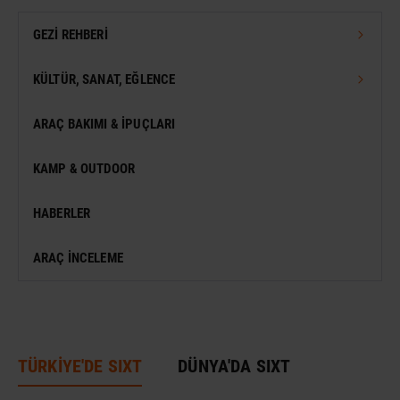
GEZI REHBERI
TÜRKIYE GEZI REHBERI
KÜLTÜR, SANAT, EĞLENCE
DÜNYA GEZI REHBERI
FESTIVAL
ARAÇ BAKIMI & İPUÇLARI
VIZESIZ SEYAHAT
MÜZE
KAMP & OUTDOOR
KONSER
HABERLER
SERGI
ARAÇ İNCELEME
ANTIK KENT & ALANLAR
DÜNYA MIRASI
TÜRKİYE'DE SIXT
DÜNYA'DA SIXT