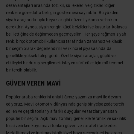
dezavantajları arasında toz, kir, su lekeleri ve çizikleri diğer
renklere göre daha belirgin göstermesi sayılabilir. Bu yüzden
siyah araçlar da tıpkı beyazlar gibi düzenli yıkama ve bakım
gerektirir. Ayrıca, siyah rengin küçük çizikleri ve kusurları kolayca
belli ettiğine de değinmeden geçmeyelim. Her şeye rağmen siyah
renk, birçok otomobil kullanıcısı tarafından zamansız ve klasik
bir seçim olarak değerlendirilir ve ikinci el piyasasında da
genellikle yüksek talep görür. Özetle siyah araçlar, güçlü ve
etkileyici bir duruş sergilemek isteyen sürücüler için mükemmel
bir tercih olabilir.
GÜVEN VEREN MAVI
Popüler araba renklerini anlattığımız yazımıza mavi ile devam
ediyoruz. Mavi, otomotiv dünyasında geniş bir yelpazede tercih
edilen ve çeşitli tonlarıyla farklı duygular ve tarzlar yansıtan
popüler bir seçim. Açık mavi tonları, genellikle ferahlık ve sakinlik
hissi verirken koyu mavi tonları güven ve zarafet ifade eder.
Metalik mavi ve inci mavisi gibi özel boya seçenekleri ise araca