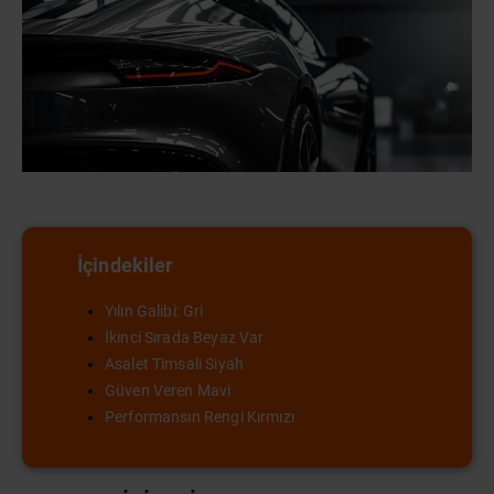
İçindekiler
Yılın Galibi: Gri
İkinci Sırada Beyaz Var
Asalet Timsali Siyah
Güven Veren Mavi
Performansın Rengi Kırmızı