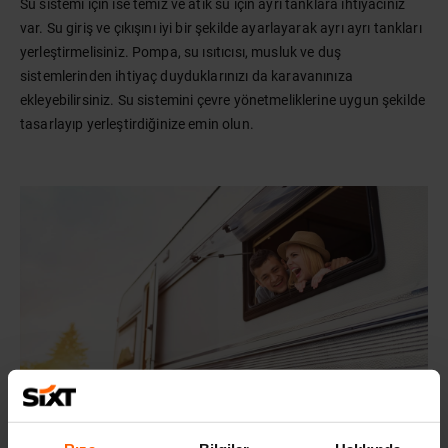
Su sistemi için ise temiz ve atık su için ayrı tanklara ihtiyacınız
var. Su giriş ve çıkışını iyi bir şekilde ayarlayarak ayrı ayrı tankları
yerleştirmelisiniz. Pompa, su ısıtıcısı, musluk ve duş
sistemlerinden ihtiyaç duyduklarınızı da karavanınıza
ekleyebilirsiniz. Su sistemini çevre yönetmeliklerine uygun şekilde
tasarlayıp yerleştirdiğinize emin olun.