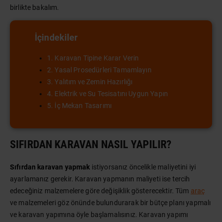
birlikte bakalım.
İçindekiler
1. Karavan Tipine Karar Verin
2. Yasal Prosedürleri Tamamlayın
3. Yalıtım ve Zemin Hazırlığı
4. Elektrik ve Su Tesisatını Uygun Yapın
5. İç Mekan Tasarımı
SIFIRDAN KARAVAN NASIL YAPILIR?
Sıfırdan karavan yapmak
istiyorsanız öncelikle maliyetini iyi
ayarlamanız gerekir. Karavan yapmanın maliyeti ise tercih
edeceğiniz malzemelere göre değişiklik gösterecektir. Tüm
araç
ve malzemeleri göz önünde bulundurarak bir bütçe planı yapmalı
ve karavan yapımına öyle başlamalısınız. Karavan yapımı