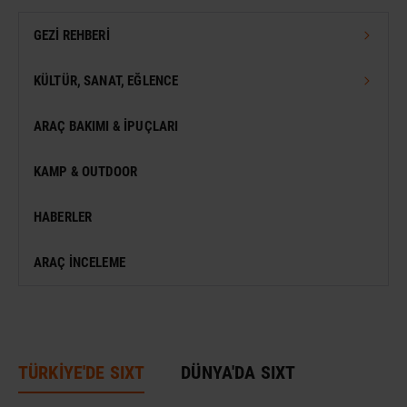
GEZI REHBERI
TÜRKIYE GEZI REHBERI
KÜLTÜR, SANAT, EĞLENCE
DÜNYA GEZI REHBERI
FESTIVAL
ARAÇ BAKIMI & İPUÇLARI
VIZESIZ SEYAHAT
MÜZE
KAMP & OUTDOOR
KONSER
HABERLER
SERGI
ARAÇ İNCELEME
ANTIK KENT & ALANLAR
DÜNYA MIRASI
TÜRKİYE'DE SIXT
DÜNYA'DA SIXT