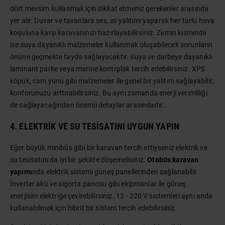
dört mevsim kullanmak için dikkat etmeniz gerekenler arasında
yer alır. Duvar ve tavanlara ses, ısı yalıtımı yaparak her türlü hava
koşuluna karşı karavanınızı hazırlayabilirsiniz. Zemin kısmında
ise suya dayanıklı malzemeler kullanmak oluşabilecek sorunların
önüne geçmekte fayda sağlayacaktır. Suya ve darbeye dayanıklı
laminant parke veya marine kontrplak tercih edebilirsiniz. XPS
köpük, cam yünü gibi malzemeler ile genel bir yalıtım sağlayabilir,
konforunuzu arttırabilirsiniz. Bu aynı zamanda enerji verimliliği
de sağlayacağından önemli detaylar arasındadır.
4. ELEKTRIK VE SU TESISATINI UYGUN YAPIN
Eğer büyük minibüs gibi bir karavan tercih ettiyseniz elektrik ve
su tesisatını da iyi bir şekilde döşemelisiniz.
Otobüs karavan
yapımı
nda elektrik sistemi güneş panellerinden sağlanabilir.
İnverter akü ve sigorta panosu gibi ekipmanlar ile güneş
enerjisini elektriğe çevirebilirsiniz. 12 - 220 V sistemleri aynı anda
kullanabilmek için hibrit bir sistem tercih edebilirsiniz.