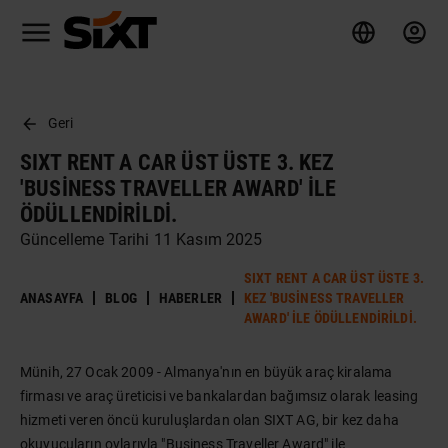
Geri
SIXT RENT A CAR ÜST ÜSTE 3. KEZ
'BUSINESS TRAVELLER AWARD' ILE
ÖDÜLLENDIRILDI.
Güncelleme Tarihi 11 Kasım 2025
SIXT RENT A CAR ÜST ÜSTE 3.
ANASAYFA
BLOG
HABERLER
KEZ 'BUSINESS TRAVELLER
AWARD' ILE ÖDÜLLENDIRILDI.
Münih, 27 Ocak 2009 - Almanya'nın en büyük araç kiralama
firması ve araç üreticisi ve bankalardan bağımsız olarak leasing
hizmeti veren öncü kuruluşlardan olan SIXT AG, bir kez daha
okuyucuların oylarıyla "Business Traveller Award" ile