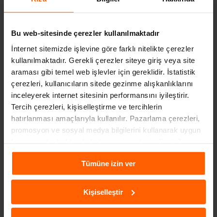
A'DAN Z'YE TOGG HAKKINDA MERAK EDILENLER
3 yıl önce
Bu web-sitesinde çerezler kullanılmaktadır
İnternet sitemizde işlevine göre farklı nitelikte çerezler
kullanılmaktadır. Gerekli çerezler siteye giriş veya site
araması gibi temel web işlevler için gereklidir. İstatistik
çerezleri, kullanıcıların sitede gezinme alışkanlıklarını
inceleyerek internet sitesinin performansını iyileştirir.
Tercih çerezleri, kişiselleştirme ve tercihlerin
hatırlanması amaçlarıyla kullanılır. Pazarlama çerezleri,
promosyon ve sosyal medya bilgilerini kullanarak uygun
kampanyalar hakkında haber verir ve kişiselleştirilmiş
içeriklerin sunulmasına yardımcı olur. Daha fazla
Tümüne izin ver
bilgiye
Çerezlere İlişkin Aydınlatma Metni
aracılığıyla
SIXT RENT A CAR ÇAĞRI MERKEZI NUMARASINI
ulaşabilirsiniz.
YENILEDI! 0850 222 2 000
7 yıl önce
Kişiselleştir