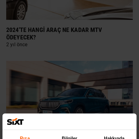
2024'TE HANGI ARAÇ NE KADAR MTV
ÖDEYECEK?
2 yıl önce
Rıza
Bilgiler
Hakkında