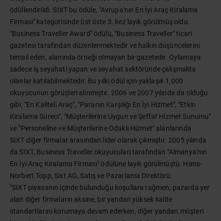
ödüllendirildi. SIXT bu ödüle, "Avrupa'nın En İyi Araç Kiralama
Firması" kategorisinde üst üste 3. kez layık görülmüş oldu.
"Business Traveller Award" ödülü, "Business Traveller" ticari
gazetesi tarafından düzenlenmektedir ve halkın düşüncelerini
temsil eden, alanında örneği olmayan bir gazetedir. Oylamaya
sadece iş seyahati yapan ve seyahat sektöründe çalışmakta
olanlar katılabilmektedir. Bu yılki ödül için yaklaşık 1,000
okuyucunun görüşleri alınmıştır. 2006 ve 2007 yılında da olduğu
gibi, "En Kaliteli Araç", "Paranın Karşılığı En İyi Hizmet", "Etkin
Kiralama Süreci", "Müşterilerine Uygun ve Şeffaf Hizmet Sunumu"
ve "Personeline ve Müşterilerine Odaklı Hizmet" alanlarında
SIXT diğer firmalar arasından lider olarak çıkmıştır. 2005 yılında
da SIXT, Business Traveller okuyucuları tarafından "Almanya'nın
En İyi Araç Kiralama Firması" ödülüne layık görülmüştü. Hans-
Norbert Topp, Sixt AG, Satış ve Pazarlama Direktörü:
"SIXT piyasanın içinde bulunduğu koşullara rağmen, pazarda yer
alan diğer firmaların aksine, bir yandan yüksek kalite
standartlarını korumaya devam ederken, diğer yandan müşteri