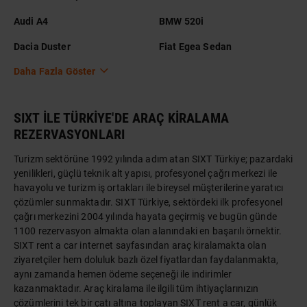
Audi A4
BMW 520i
Dacia Duster
Fiat Egea Sedan
Daha Fazla Göster
SIXT İLE TÜRKİYE'DE ARAÇ KİRALAMA
REZERVASYONLARI
Turizm sektörüne 1992 yılında adım atan SIXT Türkiye; pazardaki
yenilikleri, güçlü teknik alt yapısı, profesyonel çağrı merkezi ile
havayolu ve turizm iş ortakları ile bireysel müşterilerine yaratıcı
çözümler sunmaktadır. SIXT Türkiye, sektördeki ilk profesyonel
çağrı merkezini 2004 yılında hayata geçirmiş ve bugün günde
1100 rezervasyon almakta olan alanındaki en başarılı örnektir.
SIXT rent a car internet sayfasından araç kiralamakta olan
ziyaretçiler hem doluluk bazlı özel fiyatlardan faydalanmakta,
aynı zamanda hemen ödeme seçeneği ile indirimler
kazanmaktadır. Araç kiralama ile ilgili tüm ihtiyaçlarınızın
çözümlerini tek bir çatı altına toplayan SIXT rent a car, günlük