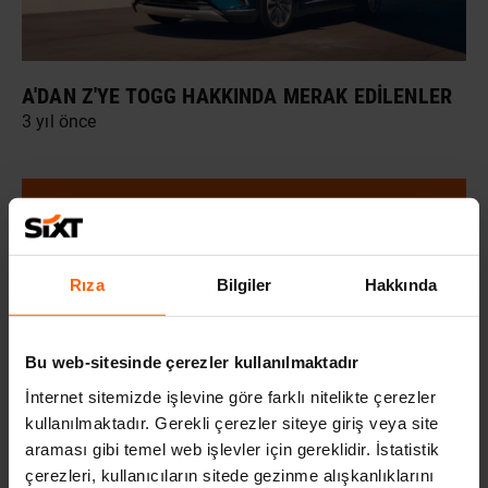
A'DAN Z'YE TOGG HAKKINDA MERAK EDILENLER
3 yıl önce
Rıza
Bilgiler
Hakkında
Bu web-sitesinde çerezler kullanılmaktadır
İnternet sitemizde işlevine göre farklı nitelikte çerezler
kullanılmaktadır. Gerekli çerezler siteye giriş veya site
araması gibi temel web işlevler için gereklidir. İstatistik
SIXT RENT A CAR ÇAĞRI MERKEZI NUMARASINI
çerezleri, kullanıcıların sitede gezinme alışkanlıklarını