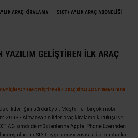
YLIK ARAÇ KIRALAMA
SIXT+ AYLIK ARAÇ ABONELIĞI
N YAZILIM GELIŞTIREN ILK ARAÇ
HONE IÇIN YAZILIM GELIŞTIREN ILK ARAÇ KIRALAMA FIRMASI OLDU.
daki liderliğini sürdürüyor. Müşteriler birçok mobil
ım 2008 - Almanya'nın lider araç kiralama kuruluşu ve
SIXT AG şimdi de müşterilerine Apple iPhone üzerinden
lanmış olan bir SIXT uygulaması vasıtası ile müşteriler