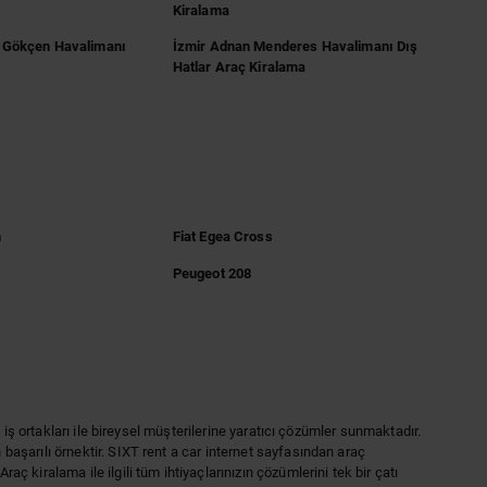
Kiralama
a Gökçen Havalimanı
İzmir Adnan Menderes Havalimanı Dış
Hatlar Araç Kiralama
n
Fiat Egea Cross
Peugeot 208
iş ortakları ile bireysel müşterilerine yaratıcı çözümler sunmaktadır.
aşarılı örnektir. SIXT rent a car internet sayfasından araç
kiralama ile ilgili tüm ihtiyaçlarınızın çözümlerini tek bir çatı