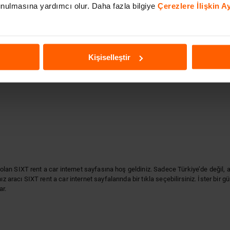
 sunulmasına yardımcı olur. Daha fazla bilgiye
Çerezlere İlişkin 
SIXT RENT A CAR ÇAĞRI MERKEZI
NUMARASINI YENILEDI! 0850 222 2 000
7 yıl önce
Kişiselleştir
si olan SIXT rent a car internet sayfasına hoş geldiniz. Sadece Türkiye’de değ
z aracı SIXT rent a car internet sayfalarında bir tıkla seçebilirsiniz. İster bir 
ar.