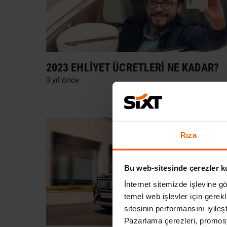
2023 EHLIYET ÜCRETLERI NE KADAR?
3 yıl önce
Rıza
Bu web-sitesinde çerezler k
İnternet sitemizde işlevine gö
temel web işlevler için gerekli
sitesinin performansını iyileşt
Pazarlama çerezleri, promosy