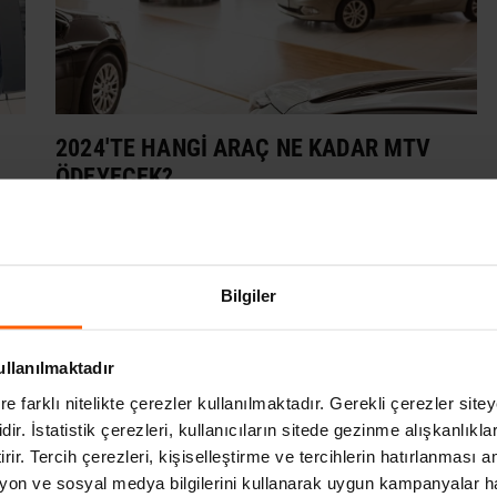
2024'TE HANGI ARAÇ NE KADAR MTV
ÖDEYECEK?
2 yıl önce
Bilgiler
ullanılmaktadır
re farklı nitelikte çerezler kullanılmaktadır. Gerekli çerezler site
dir. İstatistik çerezleri, kullanıcıların sitede gezinme alışkanlıkla
irir. Tercih çerezleri, kişiselleştirme ve tercihlerin hatırlanması am
on ve sosyal medya bilgilerini kullanarak uygun kampanyalar h