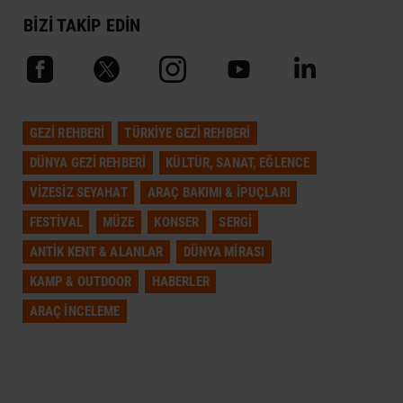
BİZİ TAKİP EDİN
GEZI REHBERI
TÜRKIYE GEZI REHBERI
DÜNYA GEZI REHBERI
KÜLTÜR, SANAT, EĞLENCE
VIZESIZ SEYAHAT
ARAÇ BAKIMI & İPUÇLARI
FESTIVAL
MÜZE
KONSER
SERGI
ANTIK KENT & ALANLAR
DÜNYA MIRASI
KAMP & OUTDOOR
HABERLER
ARAÇ İNCELEME