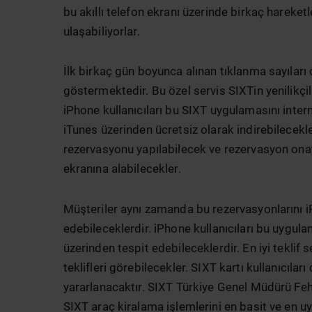
bu akıllı telefon ekranı üzerinde birkaç hareket
ulaşabiliyorlar.
İlk birkaç gün boyunca alınan tıklanma sayılar
göstermektedir. Bu özel servis SIXTin yenilikçili
iPhone kullanıcıları bu SIXT uygulamasını inte
iTunes üzerinden ücretsiz olarak indirebilecekl
rezervasyonu yapılabilecek ve rezervasyon ona
ekranına alabilecekler.
Müşteriler aynı zamanda bu rezervasyonlarını iP
edebileceklerdir. iPhone kullanıcıları bu uygula
üzerinden tespit edebileceklerdir. En iyi teklif
teklifleri görebilecekler. SIXT kartı kullanıcıları
yararlanacaktır. SIXT Türkiye Genel Müdürü Feh
SIXT araç kiralama işlemlerini en basit ve en u