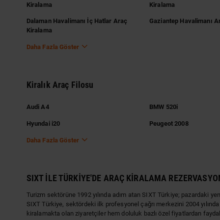
Kiralama
Kiralama
Dalaman Havalimanı İç Hatlar Araç
Gaziantep Havalimanı A
Kiralama
Daha Fazla Göster
Kiralık Araç Filosu
Audi A4
BMW 520i
Hyundai i20
Peugeot 2008
Daha Fazla Göster
SIXT İLE TÜRKİYE'DE ARAÇ KİRALAMA REZERVASYO
Turizm sektörüne 1992 yılında adım atan SIXT Türkiye; pazardaki yenili
SIXT Türkiye, sektördeki ilk profesyonel çağrı merkezini 2004 yılınd
kiralamakta olan ziyaretçiler hem doluluk bazlı özel fiyatlardan fayd