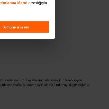
Aydınlatma Metni
aracılığıyla
Tümüne izin ver
il, aynı zamanda tüm dünyada araç kiralamak için rezervasyon
günlük, ister haftalık, isterse aylık olarak kiralamayı düşündüğünüz