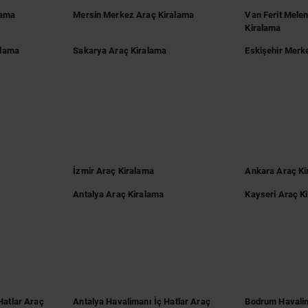
lama
Mersin Merkez Araç Kiralama
Van Ferit Mele
Kiralama
alama
Sakarya Araç Kiralama
Eskişehir Merk
İzmir Araç Kiralama
Ankara Araç Ki
Antalya Araç Kiralama
Kayseri Araç K
Hatlar Araç
Antalya Havalimanı İç Hatlar Araç
Bodrum Havalim