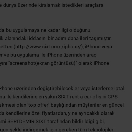
le dünya üzerinde kiralamak istedikleri araçlara
ı da bu uygulamaya ne kadar ilgi olduğunu
k alanındaki iddasını bir adım daha ileri taşımıştır.
rnetten (http://www.sixt.com/iphone/), iPhone veya
er ve bu uygulama ile iPhone üzerinden araç
yını "screenshot(ekran görüntüsü)" olarak iPhone
hone üzerinden değiştirebilecekler veya isterlerse iptal
ma ile kendilerine en yakın SIXT rent a car ofisini GPS
 sekmesi olan 'top offer' başlığından müşteriler en güncel
 da kendilerine özel fiyatlardan, yine ayrıcalıklı olarak
mi SERTDEMİR SIXT tarafından bildirildiği gibi,
ygun şekle indirgemek için gereken tüm teknolojileri