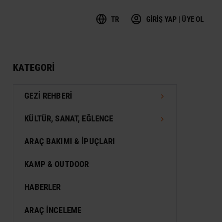
TR
GİRİŞ YAP | ÜYE OL
KATEGORI
GEZI REHBERI
TÜRKIYE GEZI REHBERI
KÜLTÜR, SANAT, EĞLENCE
DÜNYA GEZI REHBERI
FESTIVAL
ARAÇ BAKIMI & İPUÇLARI
VIZESIZ SEYAHAT
MÜZE
KAMP & OUTDOOR
KONSER
HABERLER
SERGI
ARAÇ İNCELEME
ANTIK KENT & ALANLAR