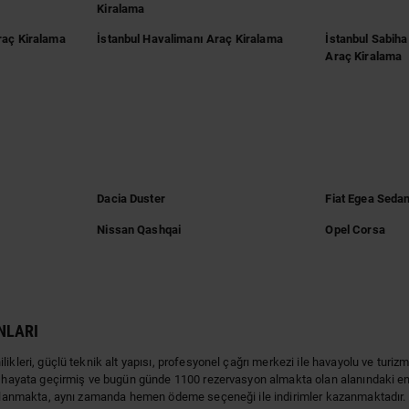
Kiralama
raç Kiralama
İstanbul Havalimanı Araç Kiralama
İstanbul Sabih
Araç Kiralama
Dacia Duster
Fiat Egea Seda
Nissan Qashqai
Opel Corsa
NLARI
kleri, güçlü teknik alt yapısı, profesyonel çağrı merkezi ile havayolu ve turizm 
a hayata geçirmiş ve bugün günde 1100 rezervasyon almakta olan alanındaki en b
alanmakta, aynı zamanda hemen ödeme seçeneği ile indirimler kazanmaktadır. Araç 