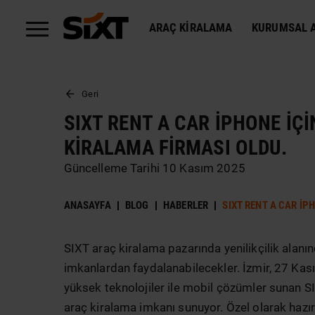
ARAÇ KIRALAMA
KURUMSAL A
Geri
SIXT RENT A CAR IPHONE IÇI
KIRALAMA FIRMASI OLDU.
Güncelleme Tarihi 10 Kasım 2025
ANASAYFA
BLOG
HABERLER
SIXT RENT A CAR IP
SIXT araç kiralama pazarında yenilikçilik alanın
imkanlardan faydalanabilecekler. İzmir, 27 Kas
yüksek teknolojiler ile mobil çözümler sunan 
araç kiralama imkanı sunuyor. Özel olarak hazır