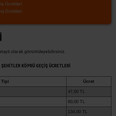
iş Ücretleri
ş Ücretleri
I
etaylı olarak görüntüleyebilirsiniz.
 ŞEHITLER KÖPRÜ GEÇIŞ ÜCRETLERI
 Tipi
Ücret
47,00 TL
60,00 TL
134,00 TL