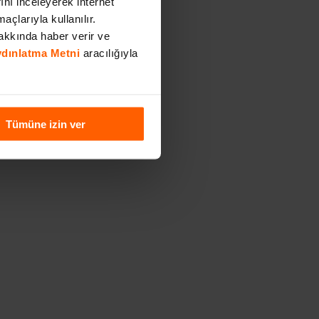
rını inceleyerek internet
açlarıyla kullanılır.
akkında haber verir ve
Aydınlatma Metni
aracılığıyla
Tümüne izin ver