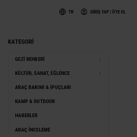
TR
GİRİŞ YAP | ÜYE OL
KATEGORI
GEZI REHBERI
TÜRKIYE GEZI REHBERI
KÜLTÜR, SANAT, EĞLENCE
DÜNYA GEZI REHBERI
FESTIVAL
ARAÇ BAKIMI & İPUÇLARI
VIZESIZ SEYAHAT
MÜZE
KAMP & OUTDOOR
KONSER
HABERLER
SERGI
ARAÇ İNCELEME
ANTIK KENT & ALANLAR