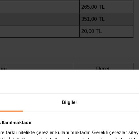
265,00 TL
351,00 TL
20,00 TL
ipi
Ücret
795,00 TL
1.270,00 TL
Bilgiler
1.510,00 TL
2.005,00 TL
ullanılmaktadır
2.530,00 TL
re farklı nitelikte çerezler kullanılmaktadır. Gerekli çerezler site