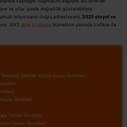
inansal kaynağın oluşmasını sağlıyor. Bu ücretler
iyor ve yıllar içinde değişiklik gösterebiliyor.
şmamak istiyorsanız doğru adrestesiniz.
2025 otoyol ve
yor. SİXT,
Araç kiralama
hizmetinin yanında trafikte de
 Temmuz Şehitler Köprü Geçiş Ücretleri
retleri
etleri
Geçiş Ücretleri
pa Yakası Ücretleri
olu Yakası Ücretleri