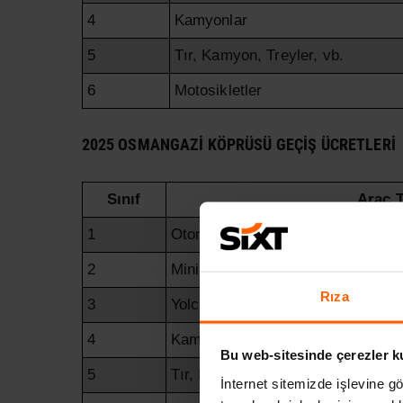
4
Kamyonlar
5
Tır, Kamyon, Treyler, vb.
6
Motosikletler
2025 OSMANGAZI KÖPRÜSÜ GEÇIŞ ÜCRETLERI
Sınıf
Araç T
1
Otomobiller
2
Minibüsler ve Hafif Ticari Araçlar
Rıza
3
Yolcu Otobüsleri, vb.
4
Kamyonlar
Bu web-sitesinde çerezler k
5
Tır, Kamyon, Treyler, vb.
İnternet sitemizde işlevine gö