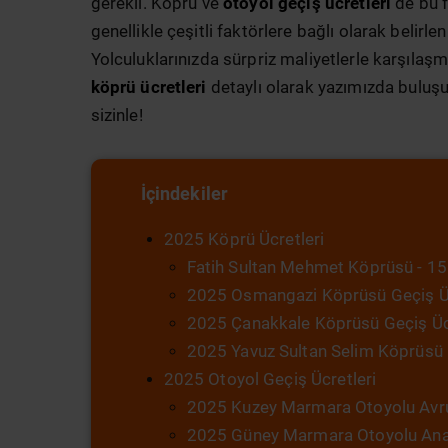
gerekli. Köprü ve
otoyol geçiş ücretleri
de bu f
genellikle çeşitli faktörlere bağlı olarak belirlen
Yolculuklarınızda sürpriz maliyetlerle karşıla
köprü ücretleri
detaylı olarak yazımızda buluşu
sizinle!
İçindekiler
2025 Köprü Ücretleri
Fatih Sultan Mehmet Köprüsü - 15
2025 Osmangazi Köprüsü Geçiş Üc
2025 Çanakkale Köprüsü Geçiş Ücr
2025 Yavuz Sultan Selim Köprüsü 
2025 Otoyol Geçiş Ücretleri
2025 Kuzey Marmara Otoyolu Avru
2025 Güney Marmara Otoyolu Anad