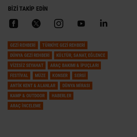
BİZİ TAKİP EDİN
GEZI REHBERI
TÜRKIYE GEZI REHBERI
DÜNYA GEZI REHBERI
KÜLTÜR, SANAT, EĞLENCE
VIZESIZ SEYAHAT
ARAÇ BAKIMI & İPUÇLARI
FESTIVAL
MÜZE
KONSER
SERGI
ANTIK KENT & ALANLAR
DÜNYA MIRASI
KAMP & OUTDOOR
HABERLER
ARAÇ İNCELEME