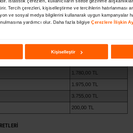
dir. İstatistik çerezleri, kullanıcıların sitede gezinme alışkanlıkla
555,00 TL
irir. Tercih çerezleri, kişiselleştirme ve tercihlerin hatırlanması am
on ve sosyal medya bilgilerini kullanarak uygun kampanyalar h
 sunulmasına yardımcı olur. Daha fazla bilgiye
Çerezlere İlişkin 
ipi
Ücret
795,00 TL
Kişiselleştir
990,00 TL
1.780,00 TL
1.975,00 TL
3.755,00 TL
200,00 TL
RETLERI