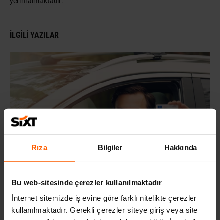
yerini almaktadır.
İLGILI YAZILAR
Rıza
Bilgiler
Hakkında
2023 EHLIYET ÜCRETLERI NE KADAR?
Bu web-sitesinde çerezler kullanılmaktadır
3 yıl önce
İnternet sitemizde işlevine göre farklı nitelikte çerezler
kullanılmaktadır. Gerekli çerezler siteye giriş veya site