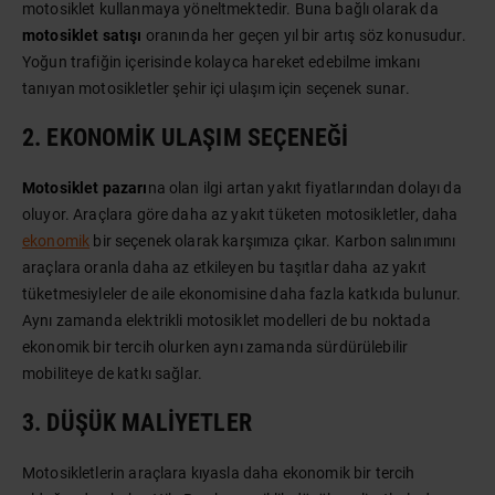
motosiklet kullanmaya yöneltmektedir. Buna bağlı olarak da
motosiklet satışı
oranında her geçen yıl bir artış söz konusudur.
Yoğun trafiğin içerisinde kolayca hareket edebilme imkanı
tanıyan motosikletler şehir içi ulaşım için seçenek sunar.
2. EKONOMIK ULAŞIM SEÇENEĞI
Motosiklet pazarı
na olan ilgi artan yakıt fiyatlarından dolayı da
oluyor. Araçlara göre daha az yakıt tüketen motosikletler, daha
ekonomik
bir seçenek olarak karşımıza çıkar. Karbon salınımını
araçlara oranla daha az etkileyen bu taşıtlar daha az yakıt
tüketmesiyleler de aile ekonomisine daha fazla katkıda bulunur.
Aynı zamanda elektrikli motosiklet modelleri de bu noktada
ekonomik bir tercih olurken aynı zamanda sürdürülebilir
mobiliteye de katkı sağlar.
3. DÜŞÜK MALIYETLER
Motosikletlerin araçlara kıyasla daha ekonomik bir tercih