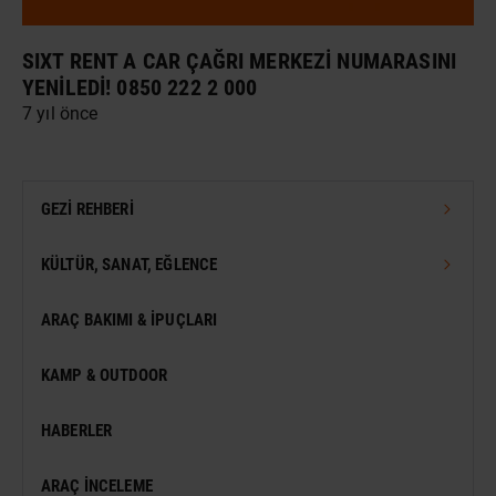
SIXT RENT A CAR ÇAĞRI MERKEZI NUMARASINI
YENILEDI! 0850 222 2 000
7 yıl önce
GEZI REHBERI
TÜRKIYE GEZI REHBERI
KÜLTÜR, SANAT, EĞLENCE
DÜNYA GEZI REHBERI
FESTIVAL
ARAÇ BAKIMI & İPUÇLARI
VIZESIZ SEYAHAT
MÜZE
KAMP & OUTDOOR
KONSER
HABERLER
SERGI
ARAÇ İNCELEME
ANTIK KENT & ALANLAR