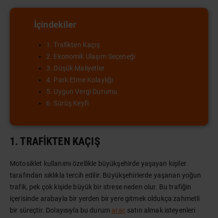
İçindekiler
1. Trafikten Kaçış
2. Ekonomik Ulaşım Seçeneği
3. Düşük Maliyetler
4. Park Etme Kolaylığı
5. Uygun Vergi Durumu
6. Sürüş Keyfi
1. TRAFIKTEN KAÇIŞ
Motosiklet kullanımı özellikle büyükşehirde yaşayan kişiler
tarafından sıklıkla tercih edilir. Büyükşehirlerde yaşanan yoğun
trafik, pek çok kişide büyük bir strese neden olur. Bu trafiğin
içerisinde arabayla bir yerden bir yere gitmek oldukça zahmetli
bir süreçtir. Dolayısıyla bu durum
araç
satın almak isteyenleri