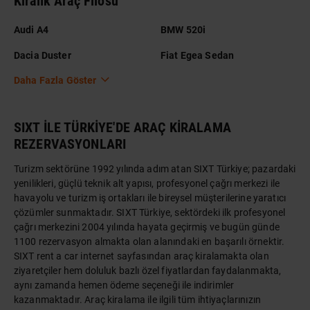
Kiralık Araç Filosu
Audi A4
BMW 520i
Dacia Duster
Fiat Egea Sedan
Daha Fazla Göster
SIXT İLE TÜRKİYE'DE ARAÇ KİRALAMA
REZERVASYONLARI
Turizm sektörüne 1992 yılında adım atan SIXT Türkiye; pazardaki
yenilikleri, güçlü teknik alt yapısı, profesyonel çağrı merkezi ile
havayolu ve turizm iş ortakları ile bireysel müşterilerine yaratıcı
çözümler sunmaktadır. SIXT Türkiye, sektördeki ilk profesyonel
çağrı merkezini 2004 yılında hayata geçirmiş ve bugün günde
1100 rezervasyon almakta olan alanındaki en başarılı örnektir.
SIXT rent a car internet sayfasından araç kiralamakta olan
ziyaretçiler hem doluluk bazlı özel fiyatlardan faydalanmakta,
aynı zamanda hemen ödeme seçeneği ile indirimler
kazanmaktadır. Araç kiralama ile ilgili tüm ihtiyaçlarınızın