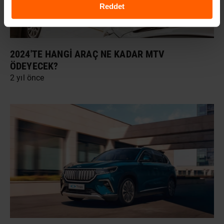
Reddet
2024'TE HANGI ARAÇ NE KADAR MTV
ÖDEYECEK?
2 yıl önce