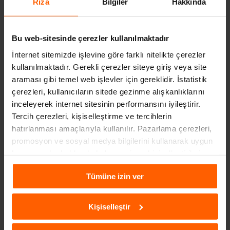
Rıza
Bilgiler
Hakkında
Bu web-sitesinde çerezler kullanılmaktadır
İnternet sitemizde işlevine göre farklı nitelikte çerezler
kullanılmaktadır. Gerekli çerezler siteye giriş veya site
araması gibi temel web işlevler için gereklidir. İstatistik
çerezleri, kullanıcıların sitede gezinme alışkanlıklarını
inceleyerek internet sitesinin performansını iyileştirir.
2023 EHLIYET ÜCRETLERI NE KADAR?
Tercih çerezleri, kişiselleştirme ve tercihlerin
3 yıl önce
hatırlanması amaçlarıyla kullanılır. Pazarlama çerezleri,
promosyon ve sosyal medya bilgilerini kullanarak uygun
kampanyalar hakkında haber verir ve kişiselleştirilmiş
içeriklerin sunulmasına yardımcı olur. Daha fazla
Tümüne izin ver
bilgiye
Çerezlere İlişkin Aydınlatma Metni
aracılığıyla
ulaşabilirsiniz.
Kişiselleştir