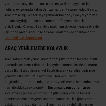
yürütür. Bu sayede aracınızın bakımı ya da muayenesi ile
ilgilenmek zorunda kalmadan zamandan tasarruf edebilirsiniz.
Aracınız ile ilgili bir sorun yaşamanız halinde ya da yol yardıma
ihtiyaç duyduğunuzda her zaman profesyonel destek
alabilirsiniz. Otomobil sahibi olmak hem şirketler hem de bireyler
için daha prestijli görünse de araç kiralamak her zaman daha
tasarruflu ve ekonomiktir
.
ARAÇ YENILEMEDE KOLAYLIK
Araç satın almak yerine kiralamanız şirketiniz adına araçlarınızı
zamanla yenilemek daha da kolaydır. Otomobilinizde bir sorun
varsa filo kiraladığınız şirket ile görüşerek kısa süre içerisinde
yenileyebilirsiniz. Satın alma koşulları ve süreçleri
düşünüldüğünde kiraladığınız aracı yenilemeniz hem daha pratik
hem de oldukça ekonomiktir.
Kurumsal uzun dönem araç
kiralama
seçeneği ile motorlu taşıtlar vergisi ya da benzer
giderleri ödemenize gerek kalmaz. Aracınızı dilediğiniz zaman
yakıt, otomatik ya da manuel seçim yaparak değiştirmenize