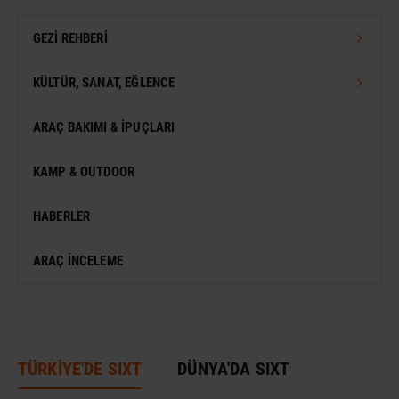
GEZI REHBERI
TÜRKIYE GEZI REHBERI
KÜLTÜR, SANAT, EĞLENCE
DÜNYA GEZI REHBERI
FESTIVAL
ARAÇ BAKIMI & İPUÇLARI
VIZESIZ SEYAHAT
MÜZE
KAMP & OUTDOOR
KONSER
HABERLER
SERGI
ARAÇ İNCELEME
ANTIK KENT & ALANLAR
DÜNYA MIRASI
TÜRKİYE'DE SIXT
DÜNYA'DA SIXT