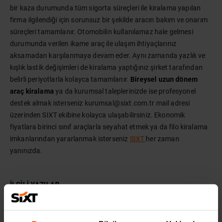
bir kaza durumunda tüm sigorta süreçleri ile kiralama yapılan
firma ilgilendiği için sorunsuz bir şekilde aracın bakım ve onarım
süreçleri tamamlanır. Otomobilin kullanılamaz hale gelmesi
durumunda verilen ikame araç ile ulaşım ihtiyaçlarınız
aksamadan karşılanmaya devam eder. Aynı zamanda yazlık ve
kışlık lastik değişimleri de kiralama yaptığınız şirket tarafından
belirli periyotlarla kolayca tamamlanır.
Bireysel uzun dönem
araç kiralama
ya da kurumsal taleplerinizde ise profesyonel
destek almak isterseniz kurumsal@sixt.com.tr mail adresi
üzerinden SIXT ekibine kolayca ulaşabilirsiniz. Ekonomik
fiyatlara birinci sınıf araçlarla seyahat etmek ya da filo kiralama
imkanlarından yararlanmak isterseniz
SIXT
her zaman
yanınızda.
İLGILI YAZILAR