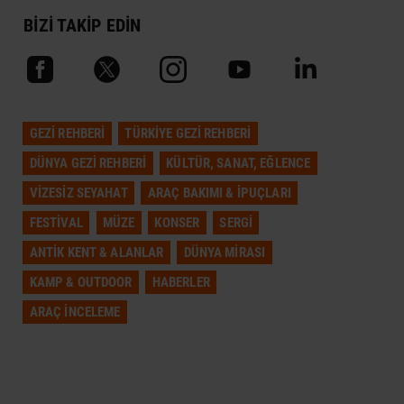
BİZİ TAKİP EDİN
GEZI REHBERI
TÜRKIYE GEZI REHBERI
DÜNYA GEZI REHBERI
KÜLTÜR, SANAT, EĞLENCE
VIZESIZ SEYAHAT
ARAÇ BAKIMI & İPUÇLARI
FESTIVAL
MÜZE
KONSER
SERGI
ANTIK KENT & ALANLAR
DÜNYA MIRASI
KAMP & OUTDOOR
HABERLER
ARAÇ İNCELEME