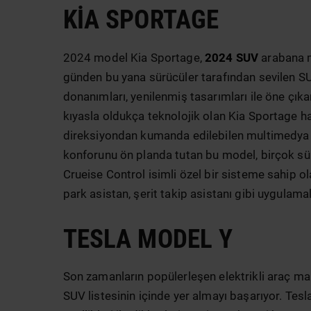
KIA SPORTAGE
2024 model Kia Sportage,
2024 SUV
arabana mo
günden bu yana sürücüler tarafından sevilen SUV
donanımları, yenilenmiş tasarımları ile öne çık
kıyasla oldukça teknolojik olan Kia Sportage haf
direksiyondan kumanda edilebilen multimedya de
konforunu ön planda tutan bu model, birçok sü
Crueise Control isimli özel bir sisteme sahip ol
park asistan, şerit takip asistanı gibi uygulamal
TESLA MODEL Y
Son zamanların popülerleşen elektrikli araç m
SUV listesinin içinde yer almayı başarıyor. Tesl