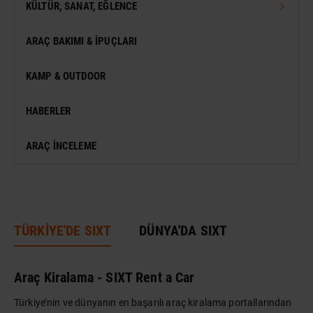
TÜRKIYE GEZI REHBERI
KÜLTÜR, SANAT, EĞLENCE
DÜNYA GEZI REHBERI
FESTIVAL
ARAÇ BAKIMI & İPUÇLARI
VIZESIZ SEYAHAT
MÜZE
KAMP & OUTDOOR
KONSER
HABERLER
SERGI
ARAÇ İNCELEME
ANTIK KENT & ALANLAR
DÜNYA MIRASI
TÜRKİYE'DE SIXT
DÜNYA'DA SIXT
Araç Kiralama - SIXT Rent a Car
Türkiye’nin ve dünyanın en başarılı araç kiralama portallarından