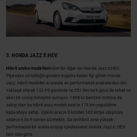
3. HONDA JAZZ E:HEV
Hibrit araba modelleri
nden bir diğer ise Honda Jazz e:HEV.
Piyasaya sürüldüğü günden bugüne kadar ilgi gören Honda
Jazz, hibrit modeller arasında en performanslı arabalardan biri.
Yaklaşık olarak 122 PS gücünde ve 253 Nm tork gücü ile rahat ve
akıcı bir sürüş deneyimi sunuyor. 1498 cc benzinli motora da
sahip olan bu hibrit araç modeli saatte 175 km yapabilme
kapasiteye sahip. Öyle ki aracın 0 km'den 100 km'ye ulaşması
sadece 6 ila 9 saniye sürmekte. Siz de hibrit ama yüksek
performanslı bir araba arayışı içindeyseniz Honda Jazz e: HEV
tam size göre.