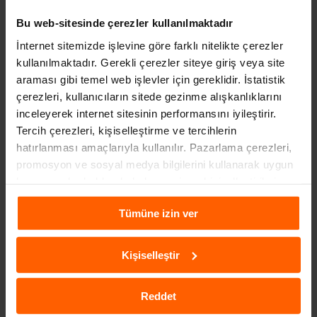
Bu web-sitesinde çerezler kullanılmaktadır
İnternet sitemizde işlevine göre farklı nitelikte çerezler
kullanılmaktadır. Gerekli çerezler siteye giriş veya site
araması gibi temel web işlevler için gereklidir. İstatistik
2023 EHLIYET ÜCRETLERI NE KADAR?
çerezleri, kullanıcıların sitede gezinme alışkanlıklarını
3 yıl önce
inceleyerek internet sitesinin performansını iyileştirir.
Tercih çerezleri, kişiselleştirme ve tercihlerin
hatırlanması amaçlarıyla kullanılır. Pazarlama çerezleri,
promosyon ve sosyal medya bilgilerini kullanarak uygun
kampanyalar hakkında haber verir ve kişiselleştirilmiş
içeriklerin sunulmasına yardımcı olur. Daha fazla
Tümüne izin ver
bilgiye
Çerezlere İlişkin Aydınlatma Metni
aracılığıyla
ulaşabilirsiniz.
Kişiselleştir
Reddet