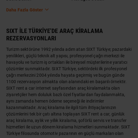
Daha Fazla Göster
SIXT İLE TÜRKİYE'DE ARAÇ KİRALAMA
REZERVASYONLARI
Turizm sektörüne 1992 yılında adım atan SIXT Türkiye; pazardaki
yenilikleri, güçlü teknik alt yapısı, profesyonel çağrı merkezi ile
havayolu ve turizm iş ortakları ile bireysel müşterilerine yaratıcı
çözümler sunmaktadır. SIXT Türkiye, sektördeki ilk profesyonel
çağrı merkezini 2004 yılında hayata geçirmiş ve bugün günde
1100 rezervasyon almakta olan alanındaki en başarılı örnektir.
SIXT rent a car internet sayfasından araç kiralamakta olan
ziyaretçiler hem doluluk bazlı özel fiyatlardan faydalanmakta,
aynı zamanda hemen ödeme seçeneği ile indirimler
kazanmaktadır. Araç kiralama ile ilgili tüm ihtiyaçlarınızın
çözümlerini tek bir çatı altına toplayan SIXT rent a car, günlük
araç kiralama, aylık ve yıllık kiralama, şoförlü servis ve transfer
hizmetleri ile uzun dönem kiralama hizmetleri sunmaktadır. SIXT
Türkiye filosunda otomotiv pazarının en güçlü markaları olan