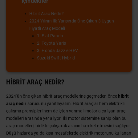
İçindekiler
Hibrit Araç Nedir?
2024 Yılının İlk Yarısında Öne Çıkan 3 Uygun
Fiyatlı Araç Modeli
1. Fiat Panda
2. Toyota Yaris
3. Honda Jazz e:HEV
Suzuki Swift Hybrid
HIBRIT ARAÇ NEDIR?
2024'ün öne çıkan hibrit araç modellerine geçmeden önce
hibrit
araç nedir
sorusunu yanıtlayalım. Hibrit araçlar hem elektrikli
çalışma prensipleri hem de içten yanmalı motorla çalışan araç
modelleri arasında yer alıyor. İki motor sistemine sahip olan bu
araç modelleri, birlikte çalışarak aracın hareket etmesini sağlıyor.
Düşü hızlarda ya da kısa mesafelerde elektrik motorunu kullanan