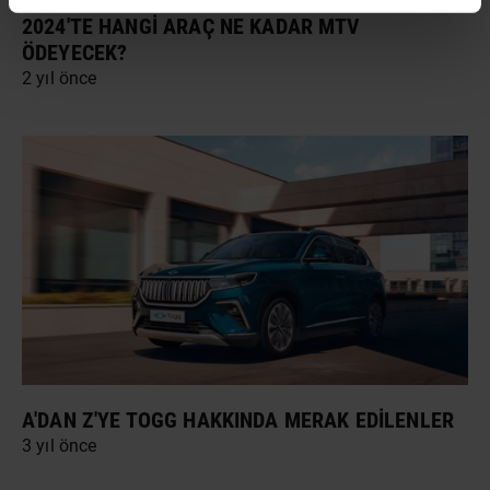
2024'TE HANGI ARAÇ NE KADAR MTV
ÖDEYECEK?
2 yıl önce
A'DAN Z'YE TOGG HAKKINDA MERAK EDILENLER
3 yıl önce