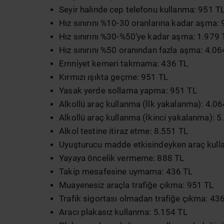
Seyir halinde cep telefonu kullanma: 951 T
Hız sınırını %10-30 oranlarına kadar aşma:
Hız sınırını %30-%50’ye kadar aşma: 1.979 
Hız sınırını %50 oranından fazla aşma: 4.06
Emniyet kemeri takmama: 436 TL
Kırmızı ışıkta geçme: 951 TL
Yasak yerde sollama yapma: 951 TL
Alkollü araç kullanma (İlk yakalanma): 4.06
Alkollü araç kullanma (İkinci yakalanma): 5
Alkol testine itiraz etme: 8.551 TL
Uyuşturucu madde etkisindeyken araç kull
Yayaya öncelik vermeme: 888 TL
Takip mesafesine uymama: 436 TL
Muayenesiz araçla trafiğe çıkma: 951 TL
Trafik sigortası olmadan trafiğe çıkma: 43
Aracı plakasız kullanma: 5.154 TL