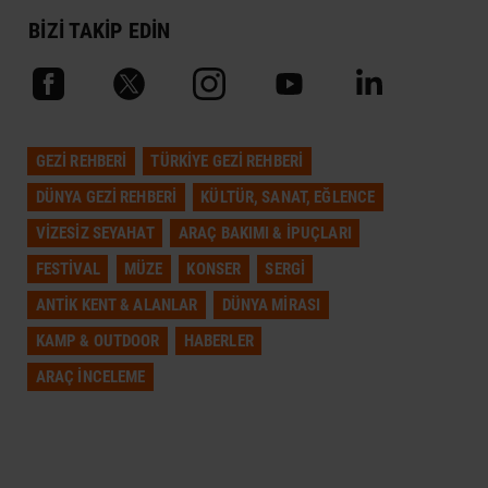
BİZİ TAKİP EDİN
GEZI REHBERI
TÜRKIYE GEZI REHBERI
DÜNYA GEZI REHBERI
KÜLTÜR, SANAT, EĞLENCE
VIZESIZ SEYAHAT
ARAÇ BAKIMI & İPUÇLARI
FESTIVAL
MÜZE
KONSER
SERGI
ANTIK KENT & ALANLAR
DÜNYA MIRASI
KAMP & OUTDOOR
HABERLER
ARAÇ İNCELEME