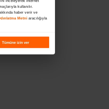
rını inceleyerek internet
açlarıyla kullanılır.
akkında haber verir ve
Aydınlatma Metni
aracılığıyla
Tümüne izin ver