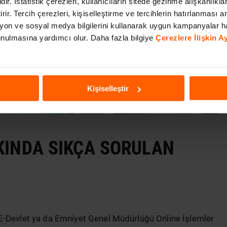
dir. İstatistik çerezleri, kullanıcıların sitede gezinme alışkanlıkla
irir. Tercih çerezleri, kişiselleştirme ve tercihlerin hatırlanması am
on ve sosyal medya bilgilerini kullanarak uygun kampanyalar h
 sunulmasına yardımcı olur. Daha fazla bilgiye
Çerezlere İlişkin 
Kişiselleştir
KINDA SIKÇA SORULAN
E-Devlet ya da Emniyet Genel Müdürlüğü Online İşlemler