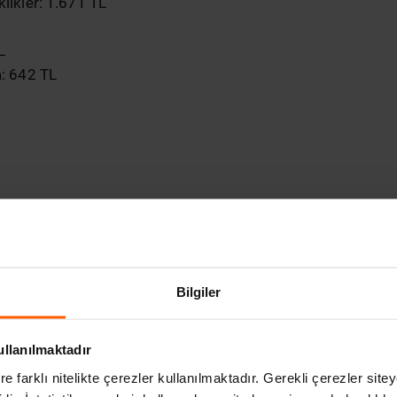
likler: 1.671 TL
L
a: 642 TL
Bilgiler
ullanılmaktadır
re farklı nitelikte çerezler kullanılmaktadır. Gerekli çerezler site