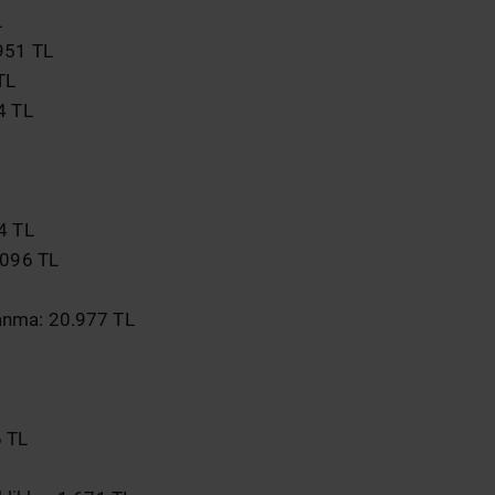
L
 951 TL
TL
4 TL
4 TL
.096 TL
anma: 20.977 TL
6 TL