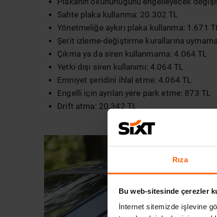
Plakanın okunurluğunu engelleyecek değişik
Sahte plaka kullanma: 20.302 TL
Yönetmeliğe aykırı plaka kullanma: 1.671 T
Şerit izleme-değiştirme kurallarına uymam
Çıkma ya da siren kullanmama: 4.064 TL
Yetki dışı siren kullanımı: 4.064 TL
Emniyet şeridini ihlal etme: 4.064 TL
Engelli için ayrılan yere park etme: 873 TL
Drift atma: 20.342 TL
Rıza
Bu web-sitesinde çerezler k
İnternet sitemizde işlevine gö