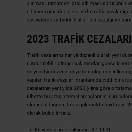
alınması, tamamen iptal edilmesi, sürücünün ve/v
edilmesi gibi idari cezalar da trafik cezalar içer
seviyelerde ve farklı ihlaller için uygulanan par
2023 TRAFIK CEZALARI
Trafik cezalarına her yıl düzenli olarak yeni düz
sürdürülebilir olması bakımından güncellenerek 
de yeni bir düzenlemeye tabi olup güncellenmiş 
yapılan trafik cezaları oranlarında ciddi bir 
cezalarının yeni yılda 2022 yılına göre ortal
Elbette bu artışın temel amaçlarının, sürücülerin
olması olduğunu da vurgulamakta fayda var.
20
olarak bulabilirsiniz.
Ehliyetsiz araç kullanma: 8.190 TL