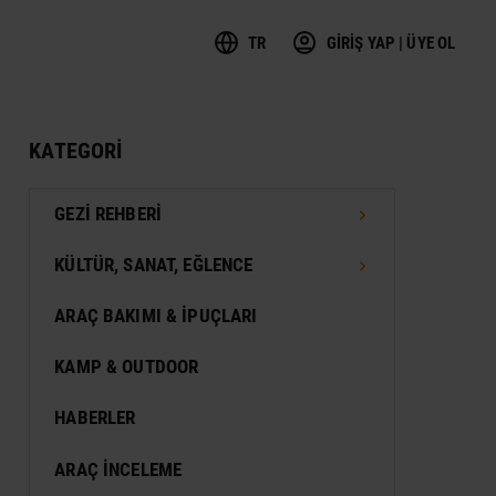
TR
GİRİŞ YAP | ÜYE OL
KATEGORI
GEZI REHBERI
TÜRKIYE GEZI REHBERI
KÜLTÜR, SANAT, EĞLENCE
DÜNYA GEZI REHBERI
FESTIVAL
ARAÇ BAKIMI & İPUÇLARI
VIZESIZ SEYAHAT
MÜZE
KAMP & OUTDOOR
KONSER
HABERLER
SERGI
ARAÇ İNCELEME
ANTIK KENT & ALANLAR