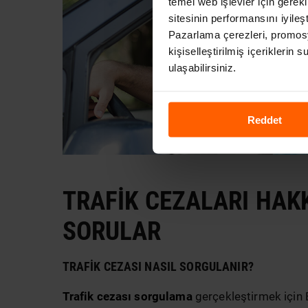
temel web işlevler için gerekli
sitesinin performansını iyileşt
Pazarlama çerezleri, promosy
kişiselleştirilmiş içeriklerin
ulaşabilirsiniz.
Reddet
TRAFIK CEZALARI HAK
SORULAR
TRAFIK CEZASI NASIL SORGULANIR?
Trafik cezası sorgulama
gerçekleştirmek için 