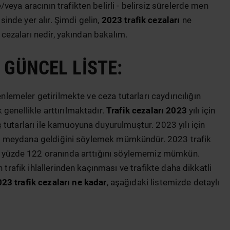
eya aracının trafikten belirli - belirsiz sürelerde men
isinde yer alır. Şimdi gelin,
2023 trafik cezaları
ne
a cezaları nedir, yakından bakalım.
 GÜNCEL LISTE:
enlemeler getirilmekte ve ceza tutarları caydırıcılığın
genellikle arttırılmaktadır.
Trafik cezaları 2023
yılı için
tutarları ile kamuoyuna duyurulmuştur. 2023 yılı için
artış meydana geldiğini söylemek mümkündür. 2023 trafik
ama yüzde 122 oranında arttığını söylememiz mümkün.
 trafik ihlallerinden kaçınması ve trafikte daha dikkatli
23 trafik cezaları ne kadar
, aşağıdaki listemizde detaylı