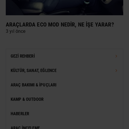
ARAÇLARDA ECO MOD NEDIR, NE İŞE YARAR?
3 yıl önce
GEZI REHBERI
TÜRKIYE GEZI REHBERI
KÜLTÜR, SANAT, EĞLENCE
DÜNYA GEZI REHBERI
FESTIVAL
ARAÇ BAKIMI & İPUÇLARI
VIZESIZ SEYAHAT
MÜZE
KAMP & OUTDOOR
KONSER
HABERLER
SERGI
ARAÇ İNCELEME
ANTIK KENT & ALANLAR