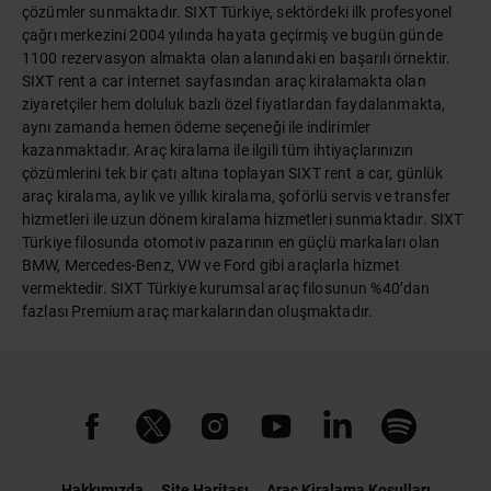
çözümler sunmaktadır. SIXT Türkiye, sektördeki ilk profesyonel
çağrı merkezini 2004 yılında hayata geçirmiş ve bugün günde
1100 rezervasyon almakta olan alanındaki en başarılı örnektir.
SIXT rent a car internet sayfasından araç kiralamakta olan
ziyaretçiler hem doluluk bazlı özel fiyatlardan faydalanmakta,
aynı zamanda hemen ödeme seçeneği ile indirimler
kazanmaktadır. Araç kiralama ile ilgili tüm ihtiyaçlarınızın
çözümlerini tek bir çatı altına toplayan SIXT rent a car, günlük
araç kiralama, aylık ve yıllık kiralama, şoförlü servis ve transfer
hizmetleri ile uzun dönem kiralama hizmetleri sunmaktadır. SIXT
Türkiye filosunda otomotiv pazarının en güçlü markaları olan
BMW, Mercedes-Benz, VW ve Ford gibi araçlarla hizmet
vermektedir. SIXT Türkiye kurumsal araç filosunun %40’dan
fazlası Premium araç markalarından oluşmaktadır.
Hakkımızda
Site Haritası
Araç Kiralama Koşulları