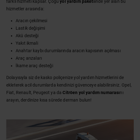
farklı hizmeti kapsar. Çoğu
yol yardım paketi
inde yer alan bu
hizmetler arasında:
Aracın çekilmesi
Lastik değişimi
Akü desteği
Yakıt ikmali
Anahtar kaybı durumlarında aracın kapısının açılması
Araç arızaları
İkame araç desteği
Dolayısıyla siz de kasko poliçenize yol yardım hizmetlerini de
ekleterek acil durumlarda kendinizi güvenceye alabilirsiniz. Opel,
Fiat, Renault, Peugeot ya da
Citröen yol yardım numarası
nı
arayın, derdinize kısa sürede derman bulun!