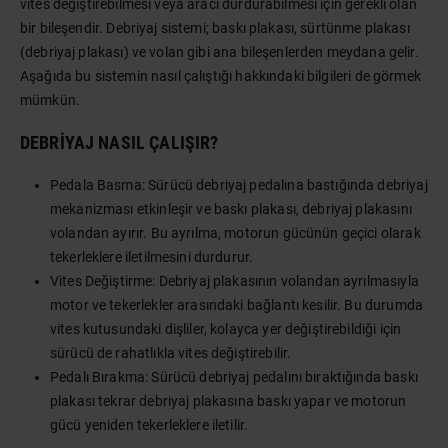
vites değiştirebilmesi veya aracı durdurabilmesi için gerekli olan
bir bileşendir. Debriyaj sistemi; baskı plakası, sürtünme plakası
(debriyaj plakası) ve volan gibi ana bileşenlerden meydana gelir.
Aşağıda bu sistemin nasıl çalıştığı hakkındaki bilgileri de görmek
mümkün.
DEBRIYAJ NASIL ÇALIŞIR?
Pedala Basma: Sürücü debriyaj pedalına bastığında debriyaj
mekanizması etkinleşir ve baskı plakası, debriyaj plakasını
volandan ayırır. Bu ayrılma, motorun gücünün geçici olarak
tekerleklere iletilmesini durdurur.
Vites Değiştirme: Debriyaj plakasının volandan ayrılmasıyla
motor ve tekerlekler arasındaki bağlantı kesilir. Bu durumda
vites kutusundaki dişliler, kolayca yer değiştirebildiği için
sürücü de rahatlıkla vites değiştirebilir.
Pedalı Bırakma: Sürücü debriyaj pedalını bıraktığında baskı
plakası tekrar debriyaj plakasına baskı yapar ve motorun
gücü yeniden tekerleklere iletilir.