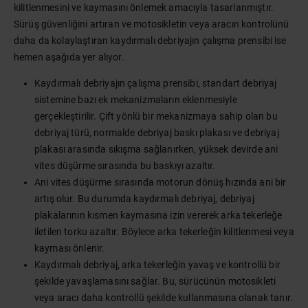
kilitlenmesini ve kaymasını önlemek amacıyla tasarlanmıştır.
Sürüş güvenliğini artıran ve motosikletin veya aracın kontrolünü
daha da kolaylaştıran kaydırmalı debriyajın çalışma prensibi ise
hemen aşağıda yer alıyor.
Kaydırmalı debriyajın çalışma prensibi, standart debriyaj
sistemine bazı ek mekanizmaların eklenmesiyle
gerçekleştirilir. Çift yönlü bir mekanizmaya sahip olan bu
debriyaj türü, normalde debriyaj baskı plakası ve debriyaj
plakası arasında sıkışma sağlanırken, yüksek devirde ani
vites düşürme sırasında bu baskıyı azaltır.
Ani vites düşürme sırasında motorun dönüş hızında ani bir
artış olur. Bu durumda kaydırmalı debriyaj, debriyaj
plakalarının kısmen kaymasına izin vererek arka tekerleğe
iletilen torku azaltır. Böylece arka tekerleğin kilitlenmesi veya
kayması önlenir.
Kaydırmalı debriyaj, arka tekerleğin yavaş ve kontrollü bir
şekilde yavaşlamasını sağlar. Bu, sürücünün motosikleti
veya aracı daha kontrollü şekilde kullanmasına olanak tanır.