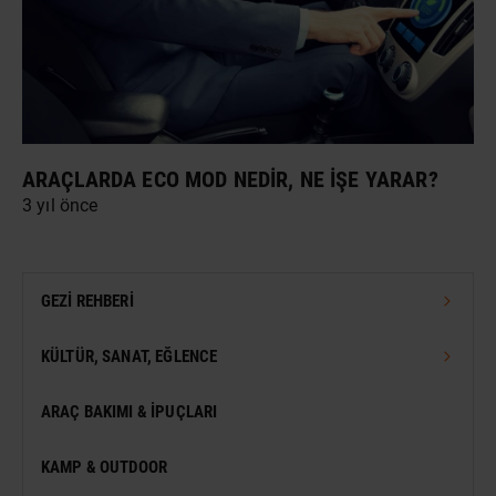
ARAÇLARDA ECO MOD NEDIR, NE İŞE YARAR?
3 yıl önce
GEZI REHBERI
TÜRKIYE GEZI REHBERI
KÜLTÜR, SANAT, EĞLENCE
DÜNYA GEZI REHBERI
FESTIVAL
ARAÇ BAKIMI & İPUÇLARI
VIZESIZ SEYAHAT
MÜZE
KAMP & OUTDOOR
KONSER