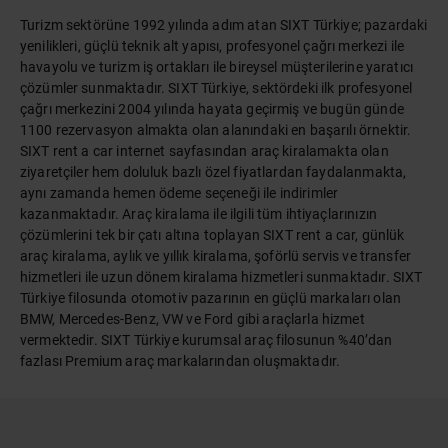
Turizm sektörüne 1992 yılında adım atan SIXT Türkiye; pazardaki
yenilikleri, güçlü teknik alt yapısı, profesyonel çağrı merkezi ile
havayolu ve turizm iş ortakları ile bireysel müşterilerine yaratıcı
çözümler sunmaktadır. SIXT Türkiye, sektördeki ilk profesyonel
çağrı merkezini 2004 yılında hayata geçirmiş ve bugün günde
1100 rezervasyon almakta olan alanındaki en başarılı örnektir.
SIXT rent a car internet sayfasından araç kiralamakta olan
ziyaretçiler hem doluluk bazlı özel fiyatlardan faydalanmakta,
aynı zamanda hemen ödeme seçeneği ile indirimler
kazanmaktadır. Araç kiralama ile ilgili tüm ihtiyaçlarınızın
çözümlerini tek bir çatı altına toplayan SIXT rent a car, günlük
araç kiralama, aylık ve yıllık kiralama, şoförlü servis ve transfer
hizmetleri ile uzun dönem kiralama hizmetleri sunmaktadır. SIXT
Türkiye filosunda otomotiv pazarının en güçlü markaları olan
BMW, Mercedes-Benz, VW ve Ford gibi araçlarla hizmet
vermektedir. SIXT Türkiye kurumsal araç filosunun %40’dan
fazlası Premium araç markalarından oluşmaktadır.