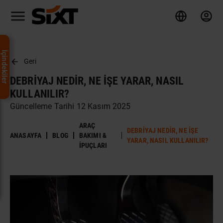
İçindekiler
Geri
DEBRIYAJ NEDIR, NE İŞE YARAR, NASIL
KULLANILIR?
Güncelleme Tarihi 12 Kasım 2025
ARAÇ
DEBRIYAJ NEDIR, NE İŞE
ANASAYFA
BLOG
BAKIMI &
YARAR, NASIL KULLANILIR?
İPUÇLARI