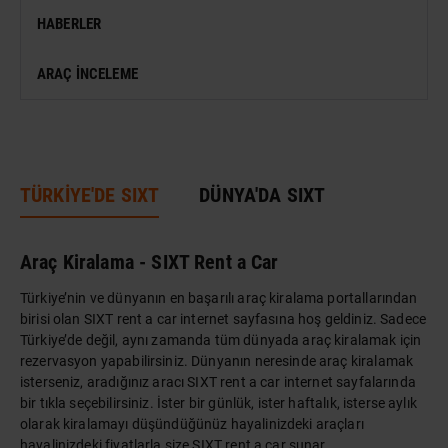
HABERLER
SERGI
ARAÇ İNCELEME
ANTIK KENT & ALANLAR
DÜNYA MIRASI
TÜRKİYE'DE SIXT
DÜNYA'DA SIXT
Araç Kiralama - SIXT Rent a Car
Türkiye’nin ve dünyanın en başarılı araç kiralama portallarından
birisi olan SIXT rent a car internet sayfasına hoş geldiniz. Sadece
Türkiye’de değil, aynı zamanda tüm dünyada araç kiralamak için
rezervasyon yapabilirsiniz. Dünyanın neresinde araç kiralamak
isterseniz, aradığınız aracı SIXT rent a car internet sayfalarında
bir tıkla seçebilirsiniz. İster bir günlük, ister haftalık, isterse aylık
olarak kiralamayı düşündüğünüz hayalinizdeki araçları
hayalinizdeki fiyatlarla size SIXT rent a car sunar.