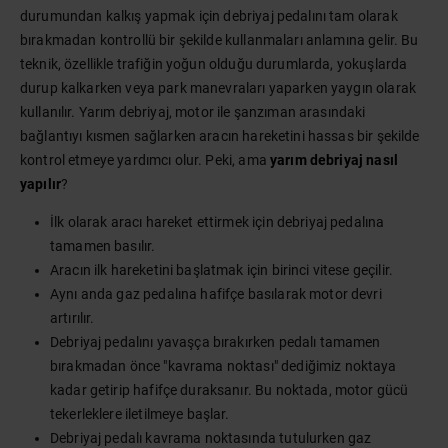
durumundan kalkış yapmak için debriyaj pedalını tam olarak
bırakmadan kontrollü bir şekilde kullanmaları anlamına gelir. Bu
teknik, özellikle trafiğin yoğun olduğu durumlarda, yokuşlarda
durup kalkarken veya park manevraları yaparken yaygın olarak
kullanılır. Yarım debriyaj, motor ile şanzıman arasındaki
bağlantıyı kısmen sağlarken aracın hareketini hassas bir şekilde
kontrol etmeye yardımcı olur. Peki, ama
yarım debriyaj nasıl
yapılır
?
İlk olarak aracı hareket ettirmek için debriyaj pedalına
tamamen basılır.
Aracın ilk hareketini başlatmak için birinci vitese geçilir.
Aynı anda gaz pedalına hafifçe basılarak motor devri
artırılır.
Debriyaj pedalını yavaşça bırakırken pedalı tamamen
bırakmadan önce "kavrama noktası" dediğimiz noktaya
kadar getirip hafifçe duraksanır. Bu noktada, motor gücü
tekerleklere iletilmeye başlar.
Debriyaj pedalı kavrama noktasında tutulurken gaz