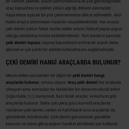
bir römork çekmek, aracın performansına ek yük getireceğinden
araç kapasitesi ve çekilen yükün ağırlığı dikkate alınmalıdır.
Kapasiteye aşacak bir yük çekilmemesine dikkat edilmelidir. Aksi
halde araçta istenmeyen hasarlar oluşabilmektedir. Her araçta
çeki demiri yoktur fakat monte edilen aracın fiziksel yapısı uygun
olduğu müddetçe monte edilebilmektedir. Tüm bunların yanında
çeki demiri topuzu
, taşıma kapasitesini arttırarak aracın daha
işlevsel ve çok yönlü bir şekilde kullanılmasını sağlamaktadır.
ÇEKI DEMIRI HANGI ARAÇLARDA BULUNUR?
Merak edilen sorulardan bir diğeri de
çeki demiri hangi
araçlarda bulunur
, sorusu oluyor.
Araç çeki demiri
her arabada
olmayan ama sonradan da takılabilen bir donanım olarak bilinir.
Çoğunlukla
SUV
, kamyonet, bazı binek araçlar ve kamyon gibi
araçlarda bulunur. Daha çok çekiş gücü kuvvetli araçlarda
rastlanan çeki demiri, sedan ve hatchback tarzı araçlarda da
görebilmek mümkündür. Çeki demiri günümüzde genellikle
karavan ve tekne gibi araçların hareket ettirilmesi için kullanılır.