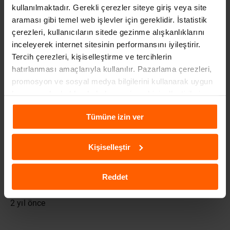
kullanılmaktadır. Gerekli çerezler siteye giriş veya site
ARABA BEYAZ DUMAN ATIYOR, NEDEN?
araması gibi temel web işlevler için gereklidir. İstatistik
2 yıl önce
çerezleri, kullanıcıların sitede gezinme alışkanlıklarını
inceleyerek internet sitesinin performansını iyileştirir.
Tercih çerezleri, kişiselleştirme ve tercihlerin
hatırlanması amaçlarıyla kullanılır. Pazarlama çerezleri,
promosyon ve sosyal medya bilgilerini kullanarak uygun
kampanyalar hakkında haber verir ve kişiselleştirilmiş
içeriklerin sunulmasına yardımcı olur. Daha fazla
Tümüne izin ver
bilgiye
Çerezlere İlişkin Aydınlatma Metni
aracılığıyla
ulaşabilirsiniz.
Kişiselleştir
Reddet
2025 TRAFIK CEZALARI NE KADAR?
2 yıl önce