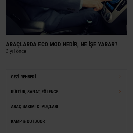
ARAÇLARDA ECO MOD NEDIR, NE İŞE YARAR?
3 yıl önce
GEZI REHBERI
TÜRKIYE GEZI REHBERI
KÜLTÜR, SANAT, EĞLENCE
DÜNYA GEZI REHBERI
FESTIVAL
ARAÇ BAKIMI & İPUÇLARI
VIZESIZ SEYAHAT
MÜZE
KAMP & OUTDOOR
KONSER