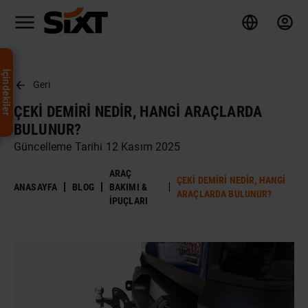
İçindekiler
Geri
ÇEKI DEMIRI NEDIR, HANGI ARAÇLARDA
BULUNUR?
Güncelleme Tarihi 12 Kasım 2025
ARAÇ
ÇEKI DEMIRI NEDIR, HANGI
ANASAYFA
BLOG
BAKIMI &
ARAÇLARDA BULUNUR?
İPUÇLARI