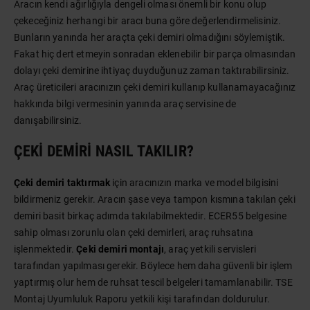
Aracın kendi ağırlığıyla dengeli olması önemli bir konu olup
çekeceğiniz herhangi bir aracı buna göre değerlendirmelisiniz.
Bunların yanında her araçta çeki demiri olmadığını söylemiştik.
Fakat hiç dert etmeyin sonradan eklenebilir bir parça olmasından
dolayı çeki demirine ihtiyaç duyduğunuz zaman taktırabilirsiniz.
Araç üreticileri aracınızın çeki demiri kullanıp kullanamayacağınız
hakkında bilgi vermesinin yanında araç servisine de
danışabilirsiniz.
ÇEKI DEMIRI NASIL TAKILIR?
Çeki demiri taktırmak
için aracınızın marka ve model bilgisini
bildirmeniz gerekir. Aracın şase veya tampon kısmına takılan çeki
demiri basit birkaç adımda takılabilmektedir. ECER55 belgesine
sahip olması zorunlu olan çeki demirleri, araç ruhsatına
işlenmektedir.
Çeki demiri montajı
, araç yetkili servisleri
tarafından yapılması gerekir. Böylece hem daha güvenli bir işlem
yaptırmış olur hem de ruhsat tescil belgeleri tamamlanabilir. TSE
Montaj Uyumluluk Raporu yetkili kişi tarafından doldurulur.