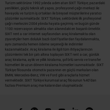
Turizm sektörüne 1992 yılında adım atan SIXT Türkiye; pazardaki
yenilikleri, güçlü teknik alt yapısı, profesyonel çağrı merkezi ile
havayolu ve turizm iş ortakları ile bireysel müşterilerine yaratıcı
çözümler sunmaktadır. SIXT Türkiye, sektördeki ilk profesyonel
çağrı merkezini 2004 yılında hayata geçirmiş ve bugün günde
1100 rezervasyon almakta olan alanındaki en başarılı örnektir.
SIXT rent a car internet sayfasından araç kiralamakta olan
ziyaretçiler hem doluluk bazlı özel fiyatlardan faydalanmakta,
aynı zamanda hemen ödeme seçeneği ile indirimler
kazanmaktadır. Araç kiralama ile ilgili tüm ihtiyaçlarınızın
çözümlerini tek bir çatı altına toplayan SIXT rent a car, günlük
araç kiralama, aylık ve yıllık kiralama, şoförlü servis ve transfer
hizmetleri ile uzun dönem kiralama hizmetleri sunmaktadır. SIXT
Türkiye filosunda otomotiv pazarının en güçlü markaları olan
BMW, Mercedes-Benz, VW ve Ford gibi araçlarla hizmet
vermektedir. SIXT Türkiye kurumsal araç filosunun %40’dan
fazlası Premium araç markalarından oluşmaktadır.