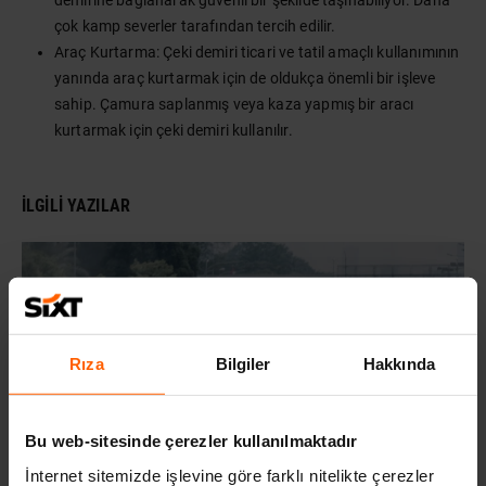
demirine bağlanarak güvenli bir şekilde taşınabiliyor. Daha
çok kamp severler tarafından tercih edilir.
Araç Kurtarma: Çeki demiri ticari ve tatil amaçlı kullanımının
yanında araç kurtarmak için de oldukça önemli bir işleve
sahip. Çamura saplanmış veya kaza yapmış bir aracı
kurtarmak için çeki demiri kullanılır.
İLGILI YAZILAR
Rıza
Bilgiler
Hakkında
Bu web-sitesinde çerezler kullanılmaktadır
İnternet sitemizde işlevine göre farklı nitelikte çerezler