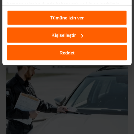
kampanyalar hakkında haber verir ve kişiselleştirilmiş
içeriklerin sunulmasına yardımcı olur. Daha fazla
Tümüne izin ver
bilgiye
Çerezlere İlişkin Aydınlatma Metni
aracılığıyla
ulaşabilirsiniz.
Kişiselleştir
ARABA BEYAZ DUMAN ATIYOR, NEDEN?
2 yıl önce
Reddet