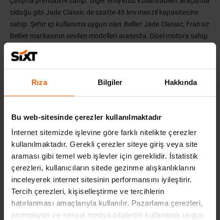
çalışma prensibine sahip. Diğer ehliyetsiz kullanılabilen araçlarda
olduğu gibi Jade Classic de saatte 45 km menzil kapasitesine
sahip. Şehir içi kullanıma uygun olan Bellier Jade Classic, Fransız
Bellier markasının sevilen modelleri arasında. Dizel motora sahip
olan bu araba düşük yakıt tüketimiyle dikkatleri üzerine çeker.
Klasik aynı zamanda retro bir tasarıma sahip olan Bellier Jade
Classic modeli, nostaljik duruşuyla da dikkatleri üzerine
Rıza
Bilgiler
Hakkında
toplamayı başarır.
Dilerseniz
Elektrikli Araç Bakımı
yazımıza göz atarak bu araçların
bakımı hakkında detaylı bilgiye sahip olabilirsiniz.
Bu web-sitesinde çerezler kullanılmaktadır
İnternet sitemizde işlevine göre farklı nitelikte çerezler
kullanılmaktadır. Gerekli çerezler siteye giriş veya site
İLGILI YAZILAR
araması gibi temel web işlevler için gereklidir. İstatistik
çerezleri, kullanıcıların sitede gezinme alışkanlıklarını
inceleyerek internet sitesinin performansını iyileştirir.
Tercih çerezleri, kişiselleştirme ve tercihlerin
hatırlanması amaçlarıyla kullanılır. Pazarlama çerezleri,
promosyon ve sosyal medya bilgilerini kullanarak uygun