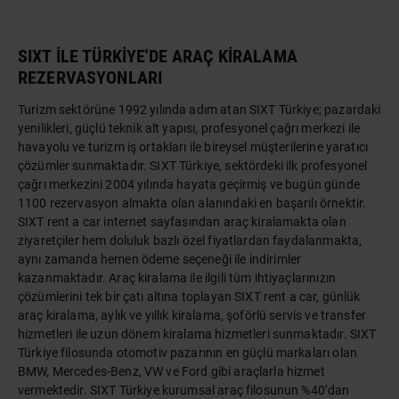
SIXT İLE TÜRKİYE'DE ARAÇ KİRALAMA
REZERVASYONLARI
Turizm sektörüne 1992 yılında adım atan SIXT Türkiye; pazardaki
yenilikleri, güçlü teknik alt yapısı, profesyonel çağrı merkezi ile
havayolu ve turizm iş ortakları ile bireysel müşterilerine yaratıcı
çözümler sunmaktadır. SIXT Türkiye, sektördeki ilk profesyonel
çağrı merkezini 2004 yılında hayata geçirmiş ve bugün günde
1100 rezervasyon almakta olan alanındaki en başarılı örnektir.
SIXT rent a car internet sayfasından araç kiralamakta olan
ziyaretçiler hem doluluk bazlı özel fiyatlardan faydalanmakta,
aynı zamanda hemen ödeme seçeneği ile indirimler
kazanmaktadır. Araç kiralama ile ilgili tüm ihtiyaçlarınızın
çözümlerini tek bir çatı altına toplayan SIXT rent a car, günlük
araç kiralama, aylık ve yıllık kiralama, şoförlü servis ve transfer
hizmetleri ile uzun dönem kiralama hizmetleri sunmaktadır. SIXT
Türkiye filosunda otomotiv pazarının en güçlü markaları olan
BMW, Mercedes-Benz, VW ve Ford gibi araçlarla hizmet
vermektedir. SIXT Türkiye kurumsal araç filosunun %40’dan