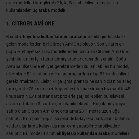
araç modelleri hangileridir? İşte, B sınıfı ehliyet olmaksızın
kullanılabilen üç araba modeli!
1. CITROEN AMI ONE
B sınıfı
ehliyetsiz kullanılabilen arabalar
denildiğinde akla ilk
gelen modellerden biri Citroen Ami One oluyor. Son yılların en
popüler ehliyetsiz araç modellerinden biri olan Citroen Ami One,
şehir kullanımı için tasarlanmış araçlar arasında yer alır. Çoğu
Avrupa ülkesinde ehliyet gerektirmeden kullanılabilen bu model,
ülkemizde B1 sınıfında yer alan araçlardan olup B1 sınıfı ehliyet
gerektirmektedir. Elektrikli çalışma prensibine sahip olan bu araç
tam şarj ile 75 km menzil kapasitesi ile maksimum hızı saatte 45
km/saattir. Ev tipi standart prizlerle şarj edilebilen bu işlevsel
araba ortalama 3 saatte şarj olabilmektedir. Küçük bir yapıya
sahip olan Citroen Ami One ortalama 2.41 metre uzunluğa
sahiptir. Kompakt yapısı sayesinde kolaylıkla park alanı bulabilir
ve dar alanlarda kolaylıkla manevra yapabilme kabiliyetine
sahiptir. Bu model B sınıfı
ehliyetsiz kullanılan araba
modelleri