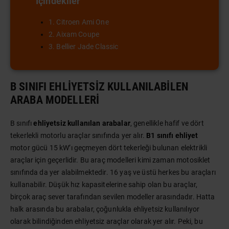
İçindekiler
1. Citroen Ami One
2. Aixam Coupe
3. Bellier Jade Classic
B SINIFI EHLIYETSIZ KULLANILABILEN
ARABA MODELLERI
B sınıfı
ehliyetsiz kullanılan arabalar
, genellikle hafif ve dört
tekerlekli motorlu araçlar sınıfında yer alır.
B1 sınıfı ehliyet
motor gücü 15 kW’ı geçmeyen dört tekerleği bulunan elektrikli
araçlar için geçerlidir. Bu araç modelleri kimi zaman motosiklet
sınıfında da yer alabilmektedir. 16 yaş ve üstü herkes bu araçları
kullanabilir. Düşük hız kapasitelerine sahip olan bu araçlar,
birçok araç sever tarafından sevilen modeller arasındadır. Hatta
halk arasında bu arabalar, çoğunlukla ehliyetsiz kullanılıyor
olarak bilindiğinden ehliyetsiz araçlar olarak yer alır. Peki, bu