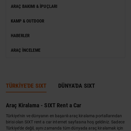
DÜNYA GEZI REHBERI
FESTIVAL
ARAÇ BAKIMI & İPUÇLARI
VIZESIZ SEYAHAT
MÜZE
KAMP & OUTDOOR
KONSER
HABERLER
SERGI
ARAÇ İNCELEME
ANTIK KENT & ALANLAR
DÜNYA MIRASI
TÜRKİYE'DE SIXT
DÜNYA'DA SIXT
Araç Kiralama - SIXT Rent a Car
Türkiye’nin ve dünyanın en başarılı araç kiralama portallarından
birisi olan SIXT rent a car internet sayfasına hoş geldiniz. Sadece
Türkiye’de değil, aynı zamanda tüm dünyada araç kiralamak için