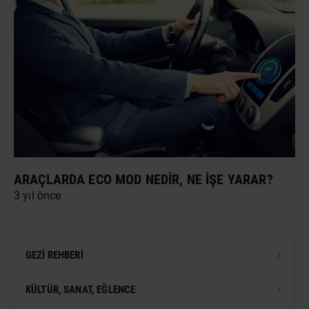
ARAÇLARDA ECO MOD NEDIR, NE İŞE YARAR?
3 yıl önce
GEZI REHBERI
TÜRKIYE GEZI REHBERI
KÜLTÜR, SANAT, EĞLENCE