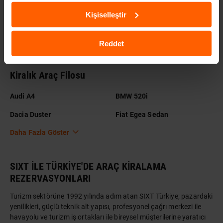
Antalya Havalimanı İç Hatlar
Bodrum Havalimanı Araç
Kişiselleştir
Araç Kiralama
Kiralama
Daha Fazla Göster
Reddet
Kiralık Araç Filosu
Audi A4
BMW 520i
Dacia Duster
Fiat Egea Sedan
Daha Fazla Göster
SIXT İLE TÜRKİYE'DE ARAÇ KİRALAMA
REZERVASYONLARI
Turizm sektörüne 1992 yılında adım atan SIXT Türkiye; pazardaki
yenilikleri, güçlü teknik alt yapısı, profesyonel çağrı merkezi ile
havayolu ve turizm iş ortakları ile bireysel müşterilerine yaratıcı