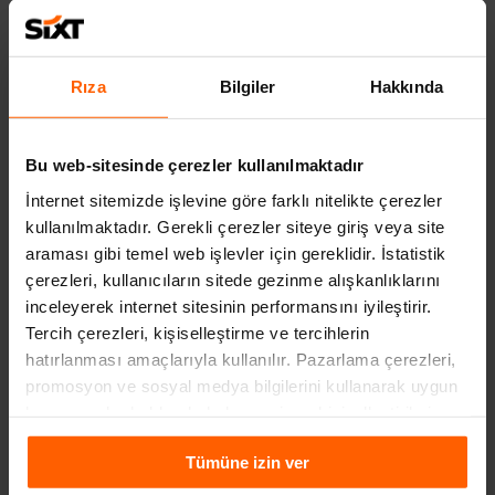
İstanbul Taksim Hilton Araç
Çorlu Merkez Araç Kiralama
Kiralama
Mersin Merkez Araç Kiralama
Van Ferit Melen Havalimanı
Rıza
Bilgiler
Hakkında
Araç Kiralama
Daha Fazla Göster
Bu web-sitesinde çerezler kullanılmaktadır
İnternet sitemizde işlevine göre farklı nitelikte çerezler
Şehirler
kullanılmaktadır. Gerekli çerezler siteye giriş veya site
araması gibi temel web işlevler için gereklidir. İstatistik
Muğla Araç Kiralama
Trabzon Araç Kiralama
çerezleri, kullanıcıların sitede gezinme alışkanlıklarını
İzmir Araç Kiralama
Ankara Araç Kiralama
inceleyerek internet sitesinin performansını iyileştirir.
Tercih çerezleri, kişiselleştirme ve tercihlerin
Daha Fazla Göster
hatırlanması amaçlarıyla kullanılır. Pazarlama çerezleri,
promosyon ve sosyal medya bilgilerini kullanarak uygun
Havalimanı Araç Kiralama Noktaları
kampanyalar hakkında haber verir ve kişiselleştirilmiş
içeriklerin sunulmasına yardımcı olur. Daha fazla
Ankara Esenboğa Havalimanı
Antalya Havalimanı Dış Hatlar
Tümüne izin ver
bilgiye
Çerezlere İlişkin Aydınlatma Metni
aracılığıyla
Araç Kiralama
Araç Kiralama
ulaşabilirsiniz.