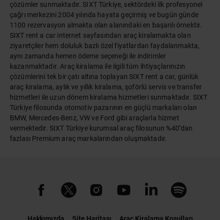
çözümler sunmaktadır. SIXT Türkiye, sektördeki ilk profesyonel
çağrı merkezini 2004 yılında hayata geçirmiş ve bugün günde
1100 rezervasyon almakta olan alanındaki en başarılı örnektir.
SIXT rent a car internet sayfasından araç kiralamakta olan
ziyaretçiler hem doluluk bazlı özel fiyatlardan faydalanmakta,
aynı zamanda hemen ödeme seçeneği ile indirimler
kazanmaktadır. Araç kiralama ile ilgili tüm ihtiyaçlarınızın
çözümlerini tek bir çatı altına toplayan SIXT rent a car, günlük
araç kiralama, aylık ve yıllık kiralama, şoförlü servis ve transfer
hizmetleri ile uzun dönem kiralama hizmetleri sunmaktadır. SIXT
Türkiye filosunda otomotiv pazarının en güçlü markaları olan
BMW, Mercedes-Benz, VW ve Ford gibi araçlarla hizmet
vermektedir. SIXT Türkiye kurumsal araç filosunun %40’dan
fazlası Premium araç markalarından oluşmaktadır.
Hakkımızda
Site Haritası
Araç Kiralama Koşulları