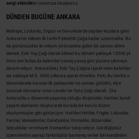
sergi etkinlik
leri yazımıza başlıyoruz.
DÜNDEN BUGÜNE ANKARA
Maltepe, Lodumlu, Ergazi ve Gavurkale'de yapılan kazılara göre
Ankara'nın bilinen ilk tarihi Paleolitik Çağa kadar uzanmakta. Bu
da günümüzden iki milyon yıl öncesine giden bir zaman dilimi
demek. Eski Taş Çağı olarak bilinen bu dönem yaklaşık 12000 yıl
önce son bulsa da kalıntıları yavaş yavaş gün yüzüne çıkmaya
devam ediyor. Ankara'daki, Eski Taş Çağına işaret eden kalıntılar
ise yaklaşık M.Ö. 3000 yıllarına işaret etmekte. Peki, Bu kentte o
dönemlerede kurulan ilk yerleşimler ne zaman görüldü, diye
soracak olursanız onun cevabı ise Tunç Çağı olacak. Zira
Ankara'da o dönemde yaşamış olduğu düşünülen Hattiler, kendi
yaşam alanlarını oluşturarak burada bir kurulu düzen
oluşturmuşlar gibi görünüyor. Hattileri Hititler, Frigler, Lidyalılar,
Farslar, Makedonlar, Galatyalılar, Romalılar, Bizanslılar,
Selçuklular ve nihayet Osmanlılar takip ediyor. Gördüğünüz
üzere kentte sayısız farklı kültür barınmış ve her biri kendinden