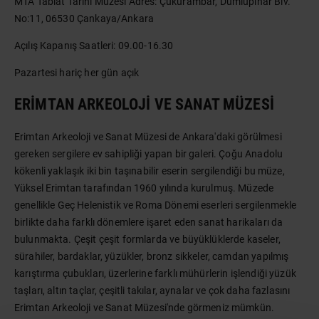
MTA Tabiat Tarihi Müzesi Adres: Çukurambar, Dumlupınar Blv.
No:11, 06530 Çankaya/Ankara
Açılış Kapanış Saatleri: 09.00-16.30
Pazartesi hariç her gün açık
ERIMTAN ARKEOLOJI VE SANAT MÜZESI
Erimtan Arkeoloji ve Sanat Müzesi de Ankara'daki görülmesi
gereken sergilere ev sahipliği yapan bir galeri. Çoğu Anadolu
kökenli yaklaşık iki bin taşınabilir eserin sergilendiği bu müze,
Yüksel Erimtan tarafından 1960 yılında kurulmuş. Müzede
genellikle Geç Helenistik ve Roma Dönemi eserleri sergilenmekle
birlikte daha farklı dönemlere işaret eden sanat harikaları da
bulunmakta. Çeşit çeşit formlarda ve büyüklüklerde kaseler,
sürahiler, bardaklar, yüzükler, bronz sikkeler, camdan yapılmış
karıştırma çubukları, üzerlerine farklı mühürlerin işlendiği yüzük
taşları, altın taçlar, çeşitli takılar, aynalar ve çok daha fazlasını
Erimtan Arkeoloji ve Sanat Müzesi'nde görmeniz mümkün.