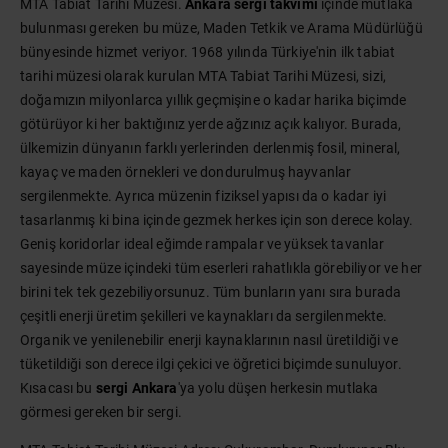
MTA Tabiat Tarihi Müzesi.
Ankara sergi takvimi
içinde mutlaka
bulunması gereken bu müze, Maden Tetkik ve Arama Müdürlüğü
bünyesinde hizmet veriyor. 1968 yılında Türkiye'nin ilk tabiat
tarihi müzesi olarak kurulan MTA Tabiat Tarihi Müzesi, sizi,
doğamızın milyonlarca yıllık geçmişine o kadar harika biçimde
götürüyor ki her baktığınız yerde ağzınız açık kalıyor. Burada,
ülkemizin dünyanın farklı yerlerinden derlenmiş fosil, mineral,
kayaç ve maden örnekleri ve dondurulmuş hayvanlar
sergilenmekte. Ayrıca müzenin fiziksel yapısı da o kadar iyi
tasarlanmış ki bina içinde gezmek herkes için son derece kolay.
Geniş koridorlar ideal eğimde rampalar ve yüksek tavanlar
sayesinde müze içindeki tüm eserleri rahatlıkla görebiliyor ve her
birini tek tek gezebiliyorsunuz. Tüm bunların yanı sıra burada
çeşitli enerji üretim şekilleri ve kaynakları da sergilenmekte.
Organik ve yenilenebilir enerji kaynaklarının nasıl üretildiği ve
tüketildiği son derece ilgi çekici ve öğretici biçimde sunuluyor.
Kısacası bu
sergi Ankara
'ya yolu düşen herkesin mutlaka
görmesi gereken bir sergi.