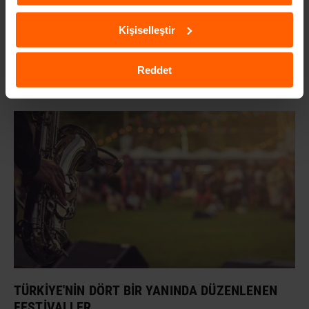
ulaşabilirsiniz.
Açılış-Kapanış Saatleri: 10.00-17.00
Kişiselleştir
Pazartesi hariç her gün açık
Reddet
İLGILI YAZILAR
TÜRKIYE'NIN DÖRT BIR YANINDA DÜZENLENEN
FESTIVALLER