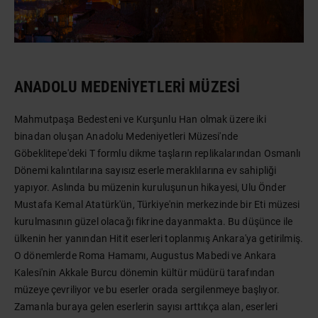
ANADOLU MEDENIYETLERI MÜZESI
Mahmutpaşa Bedesteni ve Kurşunlu Han olmak üzere iki
binadan oluşan Anadolu Medeniyetleri Müzesi'nde
Göbeklitepe'deki T formlu dikme taşların replikalarından Osmanlı
Dönemi kalıntılarına sayısız eserle meraklılarına ev sahipliği
yapıyor. Aslında bu müzenin kuruluşunun hikayesi, Ulu Önder
Mustafa Kemal Atatürk'ün, Türkiye'nin merkezinde bir Eti müzesi
kurulmasının güzel olacağı fikrine dayanmakta. Bu düşünce ile
ülkenin her yanından Hitit eserleri toplanmış Ankara'ya getirilmiş.
O dönemlerde Roma Hamamı, Augustus Mabedi ve Ankara
Kalesi'nin Akkale Burcu dönemin kültür müdürü tarafından
müzeye çevriliyor ve bu eserler orada sergilenmeye başlıyor.
Zamanla buraya gelen eserlerin sayısı arttıkça alan, eserleri