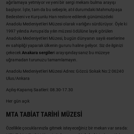
ağırlamaya yetmiyor ve yeni bir sergi mekanı bulma arayışı
başlıyor. İşte, tam da bu sebeple, atıl durumdaki Mahmutpaşa
Bedesteni ve Kurşunlu Han restore edilerek günümüzdeki
Anadolu Medeniyetleri Müzesi olarak varlığını sürdürüyor. Öyle ki
1997 yılında Avrupa'da yılın müzesi ödülüne layık görülen
Anadolu Medeniyetleri Müzesi, bugün dünyanın sayılı eserlerine
ev sahipliği yaparak ülkenin gururu haline geliyor. Siz de ilginizi
çekecek
Anakara sergiler
i arayışındaysanız bu müzeye
uğramadan turunuzu tamamlamayın.
Anadolu Medeniyetleri Müzesi Adres: Gözcü Sokak No:2 06240
Ulus/Ankara
Açılış-Kapanış Saatleri: 08.30-17.30
Her gün açık
MTA TABIAT TARIHI MÜZESI
Özellikle çocuklarınızla gitmek isteyeceğiniz bir mekan var sırada: