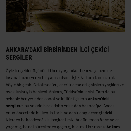
ANKARA'DAKI BIRBIRINDEN İLGI ÇEKICI
SERGILER
Öyle bir şehir düşünün ki hem yaşanılası hem yaşlı hem de
insana huzur veren bir yapısı olsun. İşte, Ankara tam olarak
böyle bir şehir. Gri atmosferi, enerjik gençleri, çalışkan yaşlıları ve
ayaz kışlarıyla başkent Ankara, Türkiye'nin incisi. Tam da bu
sebeple her yerinden sanat ve kültür fışkıran
Ankara'daki
sergiler
e, bu yazıda biraz daha yakından bakacağız. Ancak
onun öncesinde bu kentin tarihine odaklanıp geçmişindeki
izlerden bahsedeceğiz ki başkentimiz, bugünlerden önce neler
yaşamış, hangi süreçlerden geçmiş, bilelim. Hazırsanız
Ankara