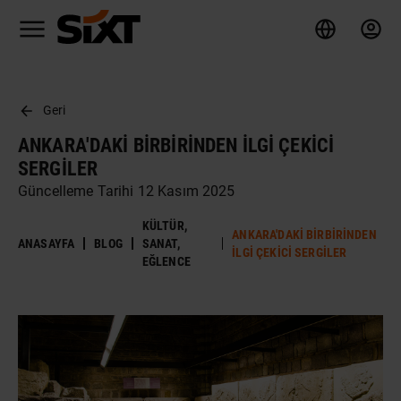
Geri
ANKARA'DAKI BIRBIRINDEN İLGI ÇEKICI
SERGILER
Güncelleme Tarihi 12 Kasım 2025
KÜLTÜR,
ANKARA'DAKI BIRBIRINDEN
ANASAYFA
BLOG
SANAT,
İLGI ÇEKICI SERGILER
EĞLENCE