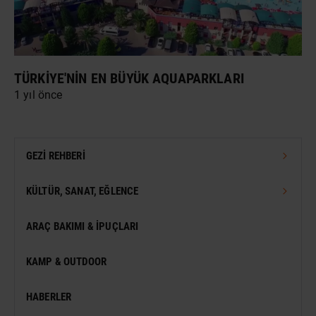
TÜRKIYE'NIN EN BÜYÜK AQUAPARKLARI
1 yıl önce
GEZI REHBERI
TÜRKIYE GEZI REHBERI
KÜLTÜR, SANAT, EĞLENCE
DÜNYA GEZI REHBERI
FESTIVAL
ARAÇ BAKIMI & İPUÇLARI
VIZESIZ SEYAHAT
MÜZE
KAMP & OUTDOOR
KONSER
HABERLER
SERGI