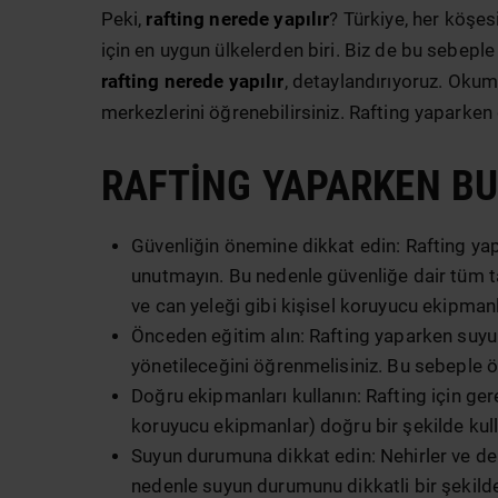
Peki,
rafting nerede yapılır
? Türkiye, her köşes
için en uygun ülkelerden biri. Biz de bu sebeple 
rafting nerede yapılır
, detaylandırıyoruz. Oku
merkezlerini öğrenebilirsiniz. Rafting yaparken
RAFTING YAPARKEN BU
Güvenliğin önemine dikkat edin: Rafting yap
unutmayın. Bu nedenle güvenliğe dair tüm tal
ve can yeleği gibi kişisel koruyucu ekipmanl
Önceden eğitim alın: Rafting yaparken suyun 
yönetileceğini öğrenmelisiniz. Bu sebeple 
Doğru ekipmanları kullanın: Rafting için gere
koruyucu ekipmanlar) doğru bir şekilde kulla
Suyun durumuna dikkat edin: Nehirler ve der
nedenle suyun durumunu dikkatli bir şekilde