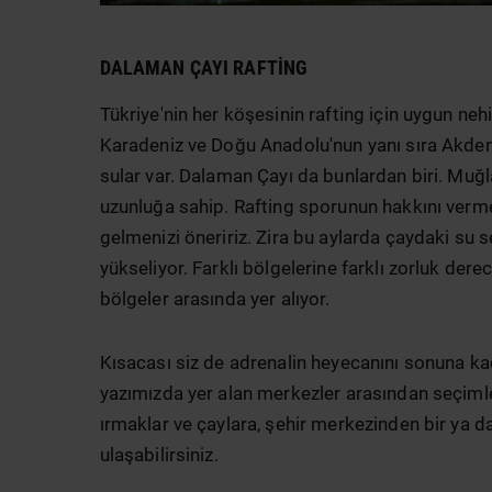
DALAMAN ÇAYI RAFTING
Tükriye'nin her köşesinin rafting için uygun neh
Karadeniz ve Doğu Anadolu'nun yanı sıra Akden
sular var. Dalaman Çayı da bunlardan biri. Muğl
uzunluğa sahip. Rafting sporunun hakkını verme
gelmenizi öneririz. Zira bu aylarda çaydaki su se
yükseliyor. Farklı bölgelerine farklı zorluk der
bölgeler arasında yer alıyor.
Kısacası siz de adrenalin heyecanını sonuna k
yazımızda yer alan merkezler arasından seçimler
ırmaklar ve çaylara, şehir merkezinden bir ya d
ulaşabilirsiniz.