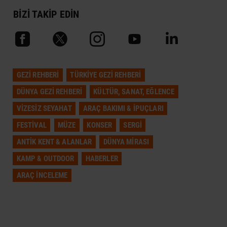
BİZİ TAKİP EDİN
GEZI REHBERI
TÜRKIYE GEZI REHBERI
DÜNYA GEZI REHBERI
KÜLTÜR, SANAT, EĞLENCE
VIZESIZ SEYAHAT
ARAÇ BAKIMI & İPUÇLARI
FESTIVAL
MÜZE
KONSER
SERGI
ANTIK KENT & ALANLAR
DÜNYA MIRASI
KAMP & OUTDOOR
HABERLER
ARAÇ İNCELEME