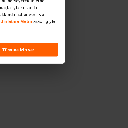
rını inceleyerek internet
açlarıyla kullanılır.
akkında haber verir ve
Aydınlatma Metni
aracılığıyla
Tümüne izin ver