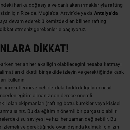
indeki harika doğasıyla ve canlı akan ırmaklarıyla rafting
sizin için Rize'de, Muğla'da, Artvin’de ya da
Antalya'da
maya devam ederek ülkemizdeki en bilinen rafting
 dikkat etmeniz gerekenlerle başlıyoruz.
NLARA DIKKAT!
arken her an her aksiliğin olabileceğini hesaba katmayı
imatları dikkatli bir şekilde izleyin ve gerektiğinde kask
arı kullanın.
hareketlerini ve nehirlerdeki farklı dalgaların nasıl
önceden eğitim almanız son derece önemli.
kli olan ekipmanları (rafting botu, kürekler veya kişisel
nmalısınız. Bu da eğitimin önemli bir parçası olabilir.
elerdeki su seviyesi ve hızı her zaman değişebilir. Bu
 izlemeli ve gerektiğinde oyun dışında kalmak için izin