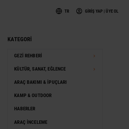
TR
GİRİŞ YAP | ÜYE OL
KATEGORI
GEZI REHBERI
TÜRKIYE GEZI REHBERI
KÜLTÜR, SANAT, EĞLENCE
DÜNYA GEZI REHBERI
FESTIVAL
ARAÇ BAKIMI & İPUÇLARI
VIZESIZ SEYAHAT
MÜZE
KAMP & OUTDOOR
KONSER
HABERLER
SERGI
ARAÇ İNCELEME
ANTIK KENT & ALANLAR