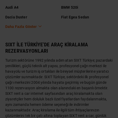
Audi A4
BMW 520i
Dacia Duster
Fiat Egea Sedan
Daha Fazla Göster
SIXT İLE TÜRKİYE'DE ARAÇ KİRALAMA
REZERVASYONLARI
Turizm sektörüne 1992 yılında adım atan SIXT Türkiye; pazardaki
yenilikleri, güçlü teknik alt yapısı, profesyonel çağrı merkezi ile
havayolu ve turizm iş ortakları ile bireysel müşterilerine yaratıcı
çözümler sunmaktadır. SIXT Türkiye, sektördeki ilk profesyonel
çağrı merkezini 2004 yılında hayata geçirmiş ve bugün günde
1100 rezervasyon almakta olan alanındaki en başarılı örnektir.
SIXT rent a car internet sayfasından araç kiralamakta olan
ziyaretçiler hem doluluk bazlı özel fiyatlardan faydalanmakta,
aynı zamanda hemen ödeme seçeneği ile indirimler
kazanmaktadır. Araç kiralama ile ilgili tüm ihtiyaçlarınızın
çözümlerini tek bir çatı altına toplayan SIXT rent a car, günlük