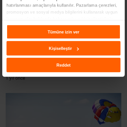
hatırlanması amaçlarıyla kullanılır. Pazarlama çerezleri,
promosyon ve sosyal medya bilgilerini kullanarak uygun
kampanyalar hakkında haber verir ve kişiselleştirilmiş
içeriklerin sunulmasına yardımcı olur. Daha fazla
Tümüne izin ver
bilgiye
Çerezlere İlişkin Aydınlatma Metni
aracılığıyla
ulaşabilirsiniz.
Kişiselleştir
Reddet
TÜRKIYE'NIN EN SICAK İLLERI
1 yıl önce