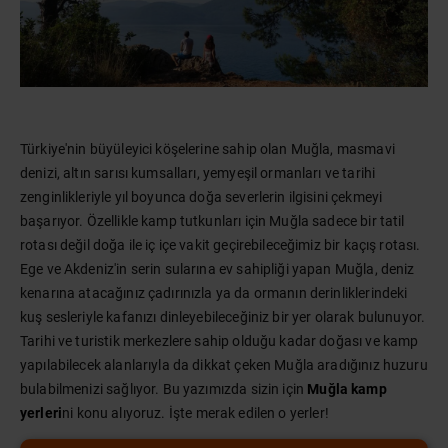
Türkiye'nin büyüleyici köşelerine sahip olan Muğla, masmavi
denizi, altın sarısı kumsalları, yemyeşil ormanları ve tarihi
zenginlikleriyle yıl boyunca doğa severlerin ilgisini çekmeyi
başarıyor. Özellikle kamp tutkunları için Muğla sadece bir tatil
rotası değil doğa ile iç içe vakit geçirebileceğimiz bir kaçış rotası.
Ege ve Akdeniz'in serin sularına ev sahipliği yapan Muğla, deniz
kenarına atacağınız çadırınızla ya da ormanın derinliklerindeki
kuş sesleriyle kafanızı dinleyebileceğiniz bir yer olarak bulunuyor.
Tarihi ve turistik merkezlere sahip olduğu kadar doğası ve kamp
yapılabilecek alanlarıyla da dikkat çeken Muğla aradığınız huzuru
bulabilmenizi sağlıyor. Bu yazımızda sizin için
Muğla kamp
yerleri
ni konu alıyoruz. İşte merak edilen o yerler!