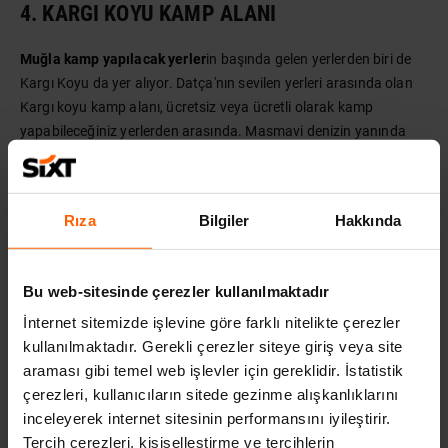
4. KARGI KOYU KAMP ALANI
Muğla kamp yapılacak yerler
in başında gelen yerlerden biri de
Kargı Koyu da yer alıyor. Datça'nın sevilen yerleri arasında olan
Kargı koyu kamp alanı, ücretsiz veya ücretli olarak kamp
yapabileceğiniz yerlerden arasında. Masmavi denizin yanında
çam ağaçlarının güzelliğine de burada tanıklık edebilirsiniz. Sakin
ve samimi bir atmosfere sahip olan Kargı koyu kamp alanı,
çadırınızı kurup başbaşa kalabileceğiniz bir alan. Aynı zamanda
Rıza
Bilgiler
Hakkında
ihtiyaçlarınızı karşılaşabileceğiniz küçük tesisler sayesinde rahat
bir gün geçirebilirsiniz. Özgür bir kamp deneyimi yaşamak
isteyenler için sevilen bir kamp alanı arasında yer alır.
Bu web-sitesinde çerezler kullanılmaktadır
Farklı kamp alanlarını deneyimlemeyi seviyorsanız
Safranbolu
İnternet sitemizde işlevine göre farklı nitelikte çerezler
Kamp Alanları
yazımıza da göz atabilirsiniz.
kullanılmaktadır. Gerekli çerezler siteye giriş veya site
araması gibi temel web işlevler için gereklidir. İstatistik
çerezleri, kullanıcıların sitede gezinme alışkanlıklarını
İLGILI YAZILAR
inceleyerek internet sitesinin performansını iyileştirir.
Tercih çerezleri, kişiselleştirme ve tercihlerin