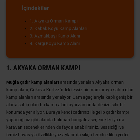
İçindekiler
1. Akyaka Orman Kampı
2. Kabak Koyu Kamp Alanları
3. Azmakbaşı Kamp Alanı
4. Kargı Koyu Kamp Alanı
1. AKYAKA ORMAN KAMPI
Muğla çadır kamp alanları
arasında yer alan Akyaka orman
kamp alanı, Gökova Körfezi'ndeki eşsiz bir manzaraya sahip olan
kamp alanları arasında yer alıyor. Çam ağaçlarıyla kaplı geniş bir
alana sahip olan bu kamp alanı aynı zamanda denize sıfır bir
konumda yer alıyor. Buraya kendi çadırınız ile gelip çadır kampı
yapacağınız gibi alanda bulunan bungalov seçenekleri ya da
karavan seçeneklerinden de faydalanabilirsiniz. Sessizliği ve
temiz havasıyla özellikle yaz aylarında sıkça tercih edilen yerler