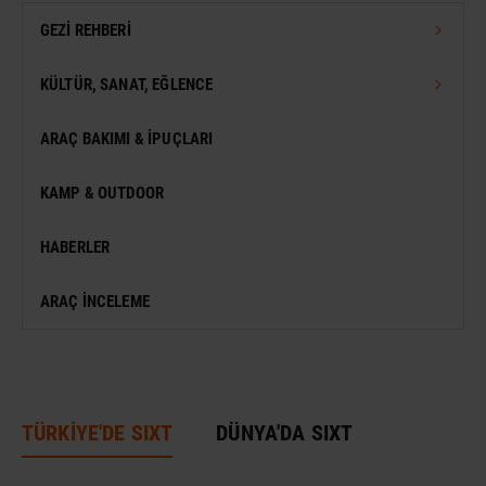
GEZI REHBERI
TÜRKIYE GEZI REHBERI
KÜLTÜR, SANAT, EĞLENCE
DÜNYA GEZI REHBERI
FESTIVAL
ARAÇ BAKIMI & İPUÇLARI
VIZESIZ SEYAHAT
MÜZE
KAMP & OUTDOOR
KONSER
HABERLER
SERGI
ARAÇ İNCELEME
ANTIK KENT & ALANLAR
DÜNYA MIRASI
TÜRKİYE'DE SIXT
DÜNYA'DA SIXT