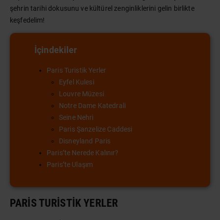
şehrin tarihi dokusunu ve kültürel zenginliklerini gelin birlikte
keşfedelim!
İçindekiler
Paris Turistik Yerler
Eyfel Kulesi
Louvre Müzesi
Notre Dame Katedrali
Seine Nehri
Paris Şanzelize Caddesi
Disneyland Paris
Paris’te Nerede Kalınır?
Paris’te Ulaşım
PARIS TURISTIK YERLER