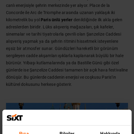
canlı enerjisiyle şehrin merkezinde yer alıyor. Place de la
Concorde ile Arc de Triomphe arasında uzanan yaklaşık iki
kilometrelik bu yol
Paris ünlü yerler
denildiğinde ilk akla gelen
adreslerden biridir. Lüks alışveriş mağazaları, şık kafeler,
sinemalar ve tarihi tiyatrolarla çevrili olan Şanzelize Caddesi
alışveriş yapmak ya da şehrin ritmini hissetmek isteyenlere
eşsiz bir atmosfer sunar. Gündüzleri hareketli bir görünüm
sergileyen cadde akşamları ışıklarla kaplanarak büyülü bir hale
bürünür. Yılbaşı kutlamalarında ya da Bastille Günü gibi özel
günlerde ise Şanzelize Caddesi tamamen bir açık hava festivaline
dönüşür. Bu günlerde caddenin enerjisi ve coşkusu Paris’in
kültürel dokusunu herkese gösterir.
Rıza
Bilgiler
Hakkında