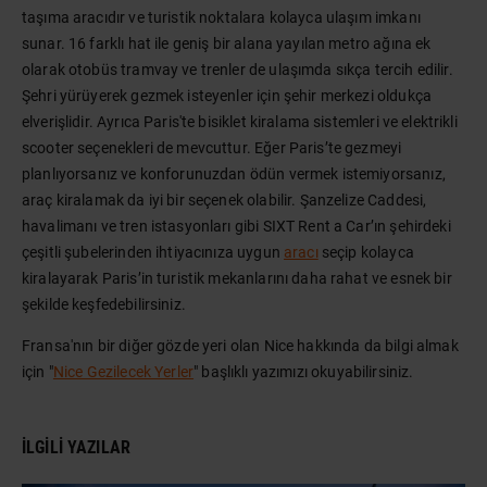
taşıma aracıdır ve turistik noktalara kolayca ulaşım imkanı
sunar. 16 farklı hat ile geniş bir alana yayılan metro ağına ek
olarak otobüs tramvay ve trenler de ulaşımda sıkça tercih edilir.
Şehri yürüyerek gezmek isteyenler için şehir merkezi oldukça
elverişlidir. Ayrıca Paris'te bisiklet kiralama sistemleri ve elektrikli
scooter seçenekleri de mevcuttur. Eğer Paris’te gezmeyi
planlıyorsanız ve konforunuzdan ödün vermek istemiyorsanız,
araç kiralamak da iyi bir seçenek olabilir. Şanzelize Caddesi,
havalimanı ve tren istasyonları gibi SIXT Rent a Car’ın şehirdeki
çeşitli şubelerinden ihtiyacınıza uygun
aracı
seçip kolayca
kiralayarak Paris’in turistik mekanlarını daha rahat ve esnek bir
şekilde keşfedebilirsiniz.
Fransa'nın bir diğer gözde yeri olan Nice hakkında da bilgi almak
için "
Nice Gezilecek Yerler
" başlıklı yazımızı okuyabilirsiniz.
İLGILI YAZILAR