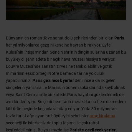
Dünyanın en romantik ve sanat dolu şehirlerinden biri olan
Paris
her yıl milyonlarca gezgini kendine hayran bırakıyor. Eyfel
Kulesi'nin ihtişamından Seine Nehri'nin dingin sularına uzanan bu
büyüleyici şehir adeta bir açık hava müzesi hissiyatı veriyor.
Louvre Müzesi'nde sanatın zirvesine tanık olabilir ve gotik
mimarinin eşsiz örneği Notre Dame'da tarihe yolculuk
yapabilirsiniz.
Paris gezilecek yerler
denilince akla ilk gelen
simgelerin yanı sıra Le Marais'in bohem sokaklarında kaybolmak
veya Saint Germain'de bir kafede Paris hayatını gözlemlemek de
ayrı bir deneyim. Bu şehir hem tarih meraklılarına hem de modern
kültürün peşinde koşanlara hitap ediyor. Yılda 30 milyondan
fazla turist ağırlayan bu büyüleyici şehri ister
araç kiralama
seçeneği ile isterseniz de toplu taşıma ile çok rahat
keşfedebilirsiniz. Bu yazımızda ise
Paris'te gezilecek yerler
i,