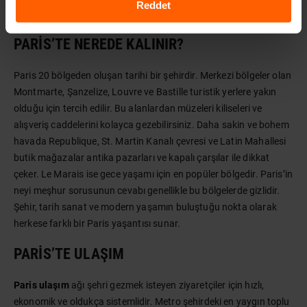
Reddet
neler yapılır
sorusuna verilebilecek en renkli yanıtlardan biridir.
PARIS’TE NEREDE KALINIR?
Paris 20 bölgeden oluşan tarihi bir şehirdir. Merkezi bölgeler olan
Montmarte, Şanzelize, Louvre ve Bastille turistik yerlere yakın
olduğu için tercih edilir. Bu alanlardan müzeleri kiliseleri ve
alışveriş caddelerini kolayca gezebilirsiniz. Daha sakin ve bohem
havada Republique, St. Martin Kanalı çevresi ve Latin Mahallesi
butik mağazalar antika pazarları ve kapalı çarşılar ile dikkat
çeker. Le Marais ise gece yaşamı için en popüler bölgedir. Paris’in
neyi meşhur sorusunun cevabı genellikle bu bölgelerde gizlidir.
Şehir, tarih sanat ve modern yaşamın buluştuğu nokta olarak
herkese farklı bir Paris yaşantısı sunar.
PARIS’TE ULAŞIM
Paris ulaşım
ağı şehri gezmek isteyen ziyaretçiler için hızlı,
ekonomik ve oldukça sistemlidir. Metro şehirdeki en yaygın toplu