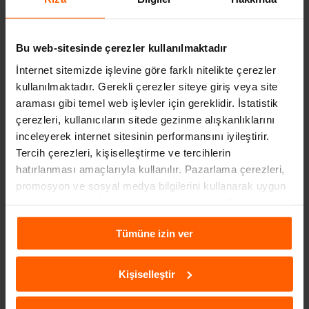
Bu web-sitesinde çerezler kullanılmaktadır
İnternet sitemizde işlevine göre farklı nitelikte çerezler
kullanılmaktadır. Gerekli çerezler siteye giriş veya site
araması gibi temel web işlevler için gereklidir. İstatistik
çerezleri, kullanıcıların sitede gezinme alışkanlıklarını
DISNEYLAND PARIS
inceleyerek internet sitesinin performansını iyileştirir.
Tercih çerezleri, kişiselleştirme ve tercihlerin
Disneyland Paris, şehir merkezine yaklaşık 40 dakika mesafede
hatırlanması amaçlarıyla kullanılır. Pazarlama çerezleri,
yer alır ve Avrupa’nın en büyük tema parkı konumundadır. Hem
promosyon ve sosyal medya bilgilerini kullanarak uygun
çocuklara hem de yetişkinlere hitap eden masalsı bir atmosfer
kampanyalar hakkında haber verir ve kişiselleştirilmiş
sunar. Park içinde Disney karakterleriyle tanışabilir ve film
içeriklerin sunulmasına yardımcı olur. Daha fazla
temalarına dayalı farklı dünyalara açılan alanları
Tümüne izin ver
bilgiye
Çerezlere İlişkin Aydınlatma Metni
aracılığıyla
keşfedebilirsiniz. Gün boyu düzenlenen geçit törenleri canlı
ulaşabilirsiniz.
gösteriler ve akşam saatlerindeki ışık şovları ziyaretçilere eşsiz
anlar yaşatır. Son yıllarda hizmete giren Marvel temalı bölge
Kişiselleştir
özellikle büyük beğeni toplamaktadır. Eğlenceye ve hayal
gücününe açık kapı arayanlar için Disneyland Paris,
Paris’te