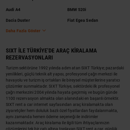
Audi A4
BMW 520i
Dacia Duster
Fiat Egea Sedan
Daha Fazla Göster
SIXT İLE TÜRKİYE'DE ARAÇ KİRALAMA
REZERVASYONLARI
Turizm sektörüne 1992 yılında adım atan SIXT Türkiye; pazardaki
yenilikleri, güçlü teknik alt yapısı, profesyonel çağrı merkezi ile
havayolu ve turizm iş ortakları ile bireysel müşterilerine yaratıcı
çözümler sunmaktadır. SIXT Türkiye, sektördeki ilk profesyonel
çağrı merkezini 2004 yılında hayata geçirmiş ve bugün günde
1100 rezervasyon almakta olan alanındaki en başarılı örnektir.
SIXT rent a car internet sayfasından araç kiralamakta olan
ziyaretçiler hem doluluk bazlı özel fiyatlardan faydalanmakta,
aynı zamanda hemen ödeme seçeneği ile indirimler
kazanmaktadır. Araç kiralama ile ilgili tüm ihtiyaçlarınızın
çözümlerini tek bir çatı altına toplayan SIXT rent a car, günlük