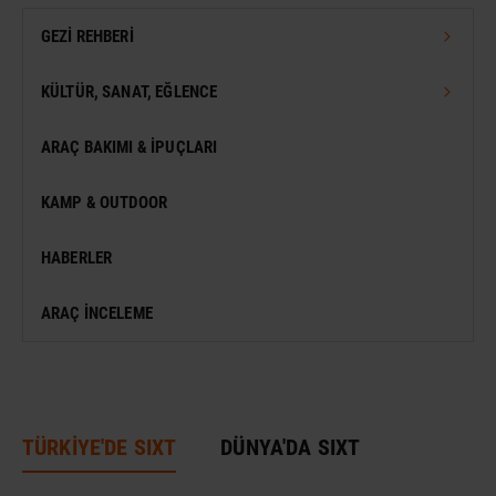
GEZI REHBERI
TÜRKIYE GEZI REHBERI
KÜLTÜR, SANAT, EĞLENCE
DÜNYA GEZI REHBERI
FESTIVAL
ARAÇ BAKIMI & İPUÇLARI
VIZESIZ SEYAHAT
MÜZE
KAMP & OUTDOOR
KONSER
HABERLER
SERGI
ARAÇ İNCELEME
ANTIK KENT & ALANLAR
DÜNYA MIRASI
TÜRKİYE'DE SIXT
DÜNYA'DA SIXT