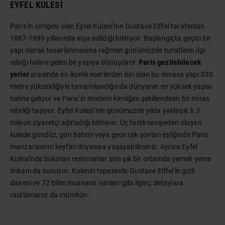
EYFEL KULESI
Paris'in simgesi olan Eyfel Kulesi’nin Gustave Eiffel tarafından
1887-1889 yıllarında inşa edildiği biliniyor. Başlangıçta geçici bir
yapı olarak tasarlanmasına rağmen günümüzde turistlerin ilgi
odağı haline gelen bir yapıya dönüşüyor.
Paris gezilebilecek
yerler
arasında en ikonik eserlerden biri olan bu devasa yapı 330
metre yüksekliğiyle tamamlandığında dünyanın en yüksek yapısı
haline geliyor ve Paris’in modern kimliğini şekillendiren bir miras
niteliği taşıyor. Eyfel Kulesi’nin günümüzde yılda yaklaşık 6.3
milyon ziyaretçi ağırladığı biliniyor. Üç farklı seviyeden oluşan
kulede gündüz, gün batımı veya gece ışık şovları eşliğinde Paris
manzarasının keyfini doyasıya yaşayabilirsiniz. Ayrıca Eyfel
Kulesi’nde bulunan restoranlar size şık bir ortamda yemek yeme
imkanı da sunuyor. Kulenin tepesinde Gustave Eiffel'in gizli
dairesi ve 72 bilim insanının isimleri gibi ilginç detaylara
rastlamanız da mümkün.