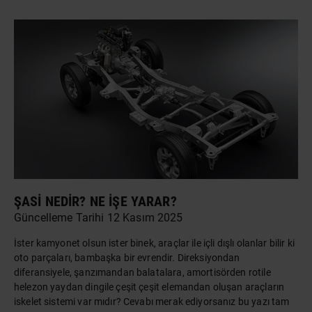
ŞASI NEDIR? NE İŞE YARAR?
Güncelleme Tarihi 12 Kasım 2025
İster kamyonet olsun ister binek,
araçlar
ile içli dışlı olanlar bilir ki
oto parçaları, bambaşka bir evrendir. Direksiyondan
diferansiyele, şanzımandan balatalara, amortisörden rotile
helezon yaydan dingile çeşit çeşit elemandan oluşan araçların
iskelet sistemi var mıdır? Cevabı merak ediyorsanız bu yazı tam