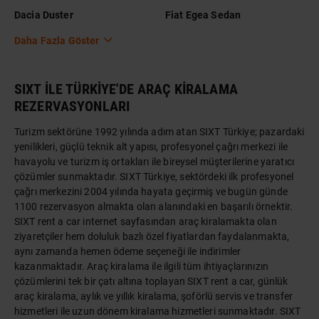
Dacia Duster
Fiat Egea Sedan
Daha Fazla Göster
SIXT İLE TÜRKİYE'DE ARAÇ KİRALAMA
REZERVASYONLARI
Turizm sektörüne 1992 yılında adım atan SIXT Türkiye; pazardaki
yenilikleri, güçlü teknik alt yapısı, profesyonel çağrı merkezi ile
havayolu ve turizm iş ortakları ile bireysel müşterilerine yaratıcı
çözümler sunmaktadır. SIXT Türkiye, sektördeki ilk profesyonel
çağrı merkezini 2004 yılında hayata geçirmiş ve bugün günde
1100 rezervasyon almakta olan alanındaki en başarılı örnektir.
SIXT rent a car internet sayfasından araç kiralamakta olan
ziyaretçiler hem doluluk bazlı özel fiyatlardan faydalanmakta,
aynı zamanda hemen ödeme seçeneği ile indirimler
kazanmaktadır. Araç kiralama ile ilgili tüm ihtiyaçlarınızın
çözümlerini tek bir çatı altına toplayan SIXT rent a car, günlük
araç kiralama, aylık ve yıllık kiralama, şoförlü servis ve transfer
hizmetleri ile uzun dönem kiralama hizmetleri sunmaktadır. SIXT