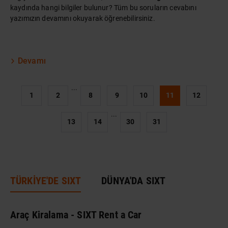
kaydında hangi bilgiler bulunur? Tüm bu soruların cevabını
yazımızın devamını okuyarak öğrenebilirsiniz.
Devamı
...
1
2
8
9
10
11
12
...
13
14
30
31
TÜRKİYE'DE SIXT
DÜNYA'DA SIXT
Araç Kiralama - SIXT Rent a Car