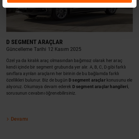
D SEGMENT ARAÇLAR
Güncelleme Tarihi 12 Kasım 2025
Özel ya da
kiralık araç
olmasından bağımsız olarak her araç
kendi içinde bir segment grubunda yer alır. A, B, C, D gibi farklı
sınıflara ayrılan araçların her birinin de bu bağlamda farklı
özellikleri bulunur. Biz de bugün
D segment araçlar
konusunu ele
alıyoruz. Okumaya devam ederek
D segment araçlar hangileri
,
sorusunun cevabını öğrenebilirsiniz.
Devamı