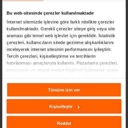
biri de trafikte yaşanabilecek olumsuz durumlar arasındadır.
Özellikle de kaza olduğunda kişiler ne yapacaklarını
Bu web-sitesinde çerezler kullanılmaktadır
bilmemektedir.
Kiralık araçla kaza da ne olur
, sorusu bu gibi
İnternet sitemizde işlevine göre farklı nitelikte çerezler
durumlarda sıklıkla sorulan sorular arasında yer alır. Bu
kullanılmaktadır. Gerekli çerezler siteye giriş veya site
yazımızda kiralık araçla kaza yapılması durumunda nelerle
araması gibi temel web işlevler için gereklidir. İstatistik
karşılaşabileceğiniz ve ne yapılması gerektiğine değiniyoruz.
Gelin konunun detaylarına birlikte bakalım.
çerezleri, kullanıcıların sitede gezinme alışkanlıklarını
inceleyerek internet sitesinin performansını iyileştirir.
Tercih çerezleri, kişiselleştirme ve tercihlerin
hatırlanması amaçlarıyla kullanılır. Pazarlama çerezleri,
Devamı
promosyon ve sosyal medya bilgilerini kullanarak uygun
kampanyalar hakkında haber verir ve kişiselleştirilmiş
içeriklerin sunulmasına yardımcı olur. Daha fazla
Tümüne izin ver
bilgiye
Çerezlere İlişkin Aydınlatma Metni
aracılığıyla
ulaşabilirsiniz.
Kişiselleştir
Reddet