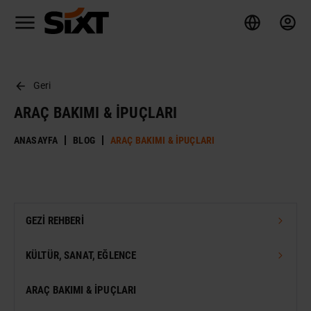
Geri
ARAÇ BAKIMI & İPUÇLARI
ANASAYFA
BLOG
ARAÇ BAKIMI & İPUÇLARI
GEZI REHBERI
TÜRKIYE GEZI REHBERI
KÜLTÜR, SANAT, EĞLENCE
DÜNYA GEZI REHBERI
FESTIVAL
ARAÇ BAKIMI & İPUÇLARI
VIZESIZ SEYAHAT