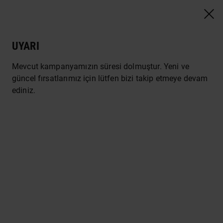
UYARI
Araç Kiralama - SIXT Rent A Car
Mevcut kampanyamızın süresi dolmuştur. Yeni ve
güncel fırsatlarımız için lütfen bizi takip etmeye devam
Yurt İçi
Yurt Dışı
ediniz.
Alış
& Dönüş
Kurumsal Ücreti Uygula