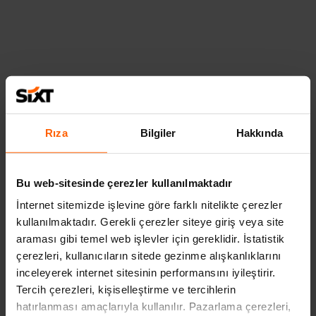
Ankara Esenboğa
İstanbul Sabiha Gökçen
Havalimanı
Havalimanı
Antalya Havalimanı Dış
İzmir Adnan Menderes
Hatlar
Havalimanı Dış Hatlar
Antalya Havalimanı İç Hatlar
İzmir Adnan Menderes
Bodrum Havalimanı
Havalimanı İç Hatlar
Dalaman Havalimanı Dış
Mardin Havalimanı
Hatlar
Erzurum Havalimanı
Rıza
Bilgiler
Hakkında
Dalaman Havalimanı İç
Diyarbakır Havalimanı
Hatlar
Samsun Çarşamba
Gaziantep Havalimanı
Havalimanı
Bu web-sitesinde çerezler kullanılmaktadır
İstanbul Havalimanı
Mersin Çukurova Havalimanı
İnternet sitemizde işlevine göre farklı nitelikte çerezler
kullanılmaktadır. Gerekli çerezler siteye giriş veya site
araması gibi temel web işlevler için gereklidir. İstatistik
çerezleri, kullanıcıların sitede gezinme alışkanlıklarını
inceleyerek internet sitesinin performansını iyileştirir.
Kiralık Araç Filosunu Keşfedin
Tercih çerezleri, kişiselleştirme ve tercihlerin
hatırlanması amaçlarıyla kullanılır. Pazarlama çerezleri,