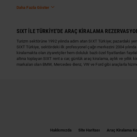
Daha Fazla Göster
SIXT İLE TÜRKİYE'DE ARAÇ KİRALAMA REZERVASYO
Turizm sektörüne 1992 yılında adım atan SIXT Türkiye; pazardaki yenili
SIXT Türkiye, sektördeki ilk profesyonel çağrı merkezini 2004 yılınd
kiralamakta olan ziyaretçiler hem doluluk bazlı özel fiyatlardan fayd
altına toplayan SIXT rent a car, günlük araç kiralama, aylık ve yıllık
markaları olan BMW, Mercedes-Benz, VW ve Ford gibi araçlarla hizm
Hakkımızda
Site Haritası
Araç Kiralama Ko