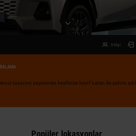
5 Kişi
IRALAMA
ersiz tasarımı sayesinde keyfinize keyif katan ile şehrin şıkl
Popüler lokasyonlar