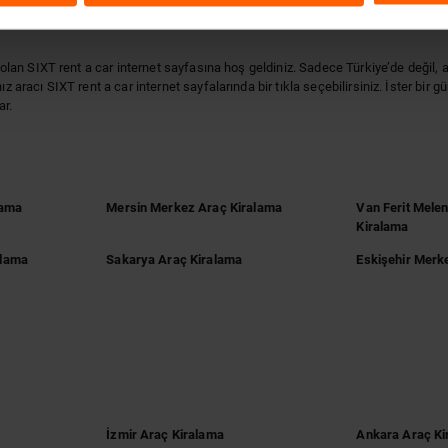
si olan SIXT rent a car internet sayfasına hoş geldiniz. Sadece Türkiye’de değ
z aracı SIXT rent a car internet sayfalarında bir tıkla seçebilirsiniz. İster bir 
ar.
lama
Mersin Merkez Araç Kiralama
Van Ferit Mele
Kiralama
alama
Sakarya Araç Kiralama
Eskişehir Merk
İzmir Araç Kiralama
Ankara Araç Ki