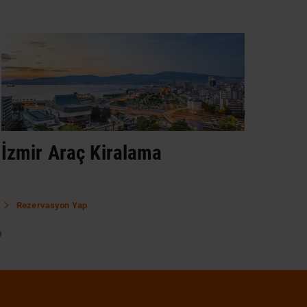
İzmir Araç Kiralama
Ank
Rezervasyon Yap
Re