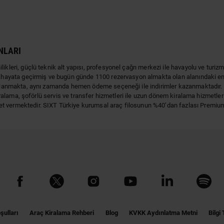
NLARI
kleri, güçlü teknik alt yapısı, profesyonel çağrı merkezi ile havayolu ve turizm 
a hayata geçirmiş ve bugün günde 1100 rezervasyon almakta olan alanındaki en b
alanmakta, aynı zamanda hemen ödeme seçeneği ile indirimler kazanmaktadır. Araç 
 kiralama, şoförlü servis ve transfer hizmetleri ile uzun dönem kiralama hizmetl
et vermektedir. SIXT Türkiye kurumsal araç filosunun %40’dan fazlası Premiu
şulları
Araç Kiralama Rehberi
Blog
KVKK Aydınlatma Metni
Bilgi