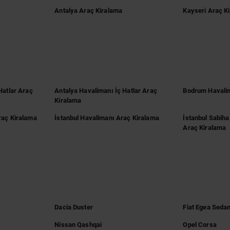
Antalya Araç Kiralama
Kayseri Araç K
Hatlar Araç
Antalya Havalimanı İç Hatlar Araç
Bodrum Havalim
Kiralama
raç Kiralama
İstanbul Havalimanı Araç Kiralama
İstanbul Sabih
Araç Kiralama
Dacia Duster
Fiat Egea Seda
Nissan Qashqai
Opel Corsa