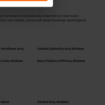
il, aynı zamanda tüm dünyada araç kiralamak için rezervasyon
günlük, ister haftalık, isterse aylık olarak kiralamayı düşündüğünüz
n Havalimanı Araç
İstanbul Çekmeköy Araç Kiralama
ez Araç Kiralama
Bursa Parkora AVM Araç Kiralama
ralama
İstanbul Araç Kiralama