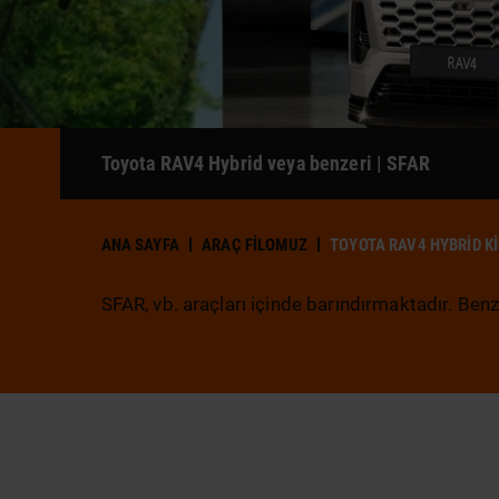
Toyota RAV4 Hybrid veya benzeri | SFAR
ANA SAYFA
ARAÇ FILOMUZ
TOYOTA RAV4 HYBRID K
SFAR, vb. araçları içinde barındırmaktadır. Benz