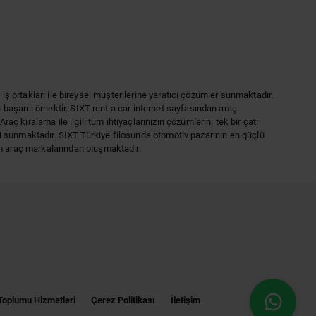
iş ortakları ile bireysel müşterilerine yaratıcı çözümler sunmaktadır.
aşarılı örnektir. SIXT rent a car internet sayfasından araç
kiralama ile ilgili tüm ihtiyaçlarınızın çözümlerini tek bir çatı
eri sunmaktadır. SIXT Türkiye filosunda otomotiv pazarının en güçlü
m araç markalarından oluşmaktadır.
 Toplumu Hizmetleri
Çerez Politikası
İletişim