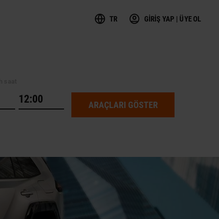
TR
GİRİŞ YAP | ÜYE OL
h saat
ARAÇLARI GÖSTER