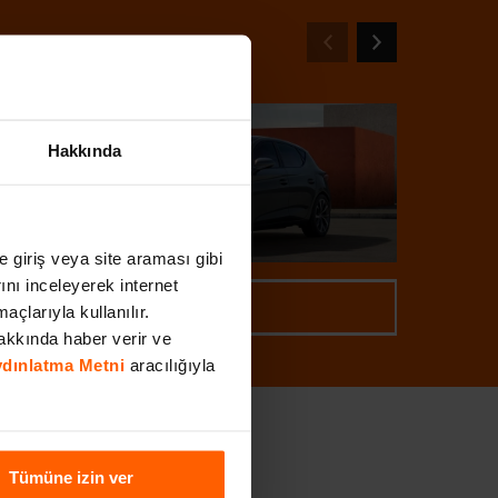
Hakkında
Seat Leon İncelemesi
Au
ye giriş veya site araması gibi
rını inceleyerek internet
DEVAMI
açlarıyla kullanılır.
akkında haber verir ve
Aydınlatma Metni
aracılığıyla
Tümüne izin ver