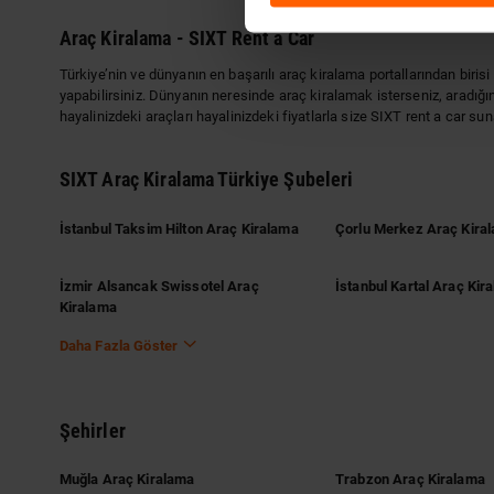
Araç Kiralama - SIXT Rent a Car
Türkiye’nin ve dünyanın en başarılı araç kiralama portallarından biri
yapabilirsiniz. Dünyanın neresinde araç kiralamak isterseniz, aradığını
hayalinizdeki araçları hayalinizdeki fiyatlarla size SIXT rent a car sun
SIXT Araç Kiralama Türkiye Şubeleri
İstanbul Taksim Hilton Araç Kiralama
Çorlu Merkez Araç Kira
İzmir Alsancak Swissotel Araç
İstanbul Kartal Araç Kir
Kiralama
Daha Fazla Göster
Şehirler
Muğla Araç Kiralama
Trabzon Araç Kiralama