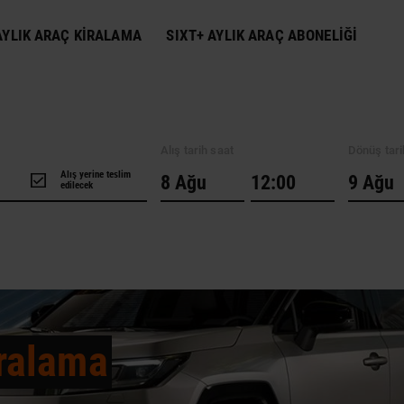
YLIK ARAÇ KIRALAMA
SIXT+ AYLIK ARAÇ ABONELIĞI
Alış tarih saat
Dönüş tari
Alış yerine teslim
edilecek
ralama