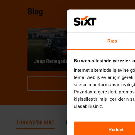
Blog
Rıza
Jeep Renegade İncelemesi
Bu web-sitesinde çerezler k
İnternet sitemizde işlevine gö
temel web işlevler için gerekli
DEVAMI
sitesinin performansını iyileşt
Pazarlama çerezleri, promosy
kişiselleştirilmiş içeriklerin
ulaşabilirsiniz.
TÜRKİYE'DE SIXT
DÜNYA'DA SIXT
Reddet