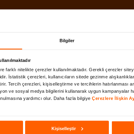
Bilgiler
Mercedes-Benz C 200 d İncelemesi
ullanılmaktadır
re farklı nitelikte çerezler kullanılmaktadır. Gerekli çerezler site
dir. İstatistik çerezleri, kullanıcıların sitede gezinme alışkanlıkla
DEVAMI
irir. Tercih çerezleri, kişiselleştirme ve tercihlerin hatırlanması am
on ve sosyal medya bilgilerini kullanarak uygun kampanyalar h
 sunulmasına yardımcı olur. Daha fazla bilgiye
Çerezlere İlişkin 
Kişiselleştir