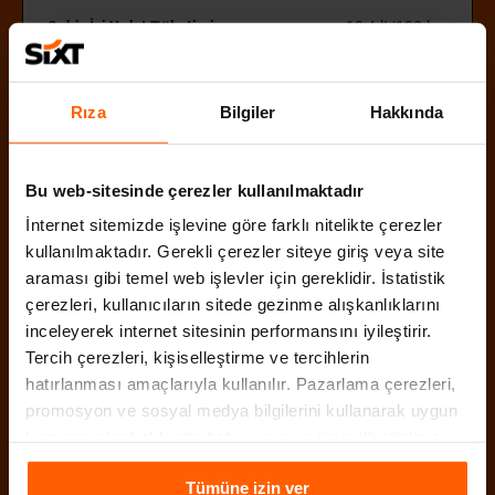
Şehir İçi Yakıt Tüketimi
10,4 lt/100 km
Şehirler Arası Yakıt Tüketimi
7 lt/100 km
Boş Ağırlık
2255
Rıza
Bilgiler
Hakkında
Yükseklik
1990 mm
Genişlik
1997 mm
Bu web-sitesinde çerezler kullanılmaktadır
Uzunluk
5253 mm
İnternet sitemizde işlevine göre farklı nitelikte çerezler
Maksimum Hız
185 km/s
kullanılmaktadır. Gerekli çerezler siteye giriş veya site
Silindir Hacmi
2199 cc
araması gibi temel web işlevler için gereklidir. İstatistik
Beygir Gücü
177 HP
çerezleri, kullanıcıların sitede gezinme alışkanlıklarını
inceleyerek internet sitesinin performansını iyileştirir.
Yakıt Deposu
75 lt
Tercih çerezleri, kişiselleştirme ve tercihlerin
Karma Yakıt Tüketimi
8,2 lt/100 km
hatırlanması amaçlarıyla kullanılır. Pazarlama çerezleri,
Bagaj Hacmi
831 lt
promosyon ve sosyal medya bilgilerini kullanarak uygun
kampanyalar hakkında haber verir ve kişiselleştirilmiş
Maksimum Tork
430 Nm
içeriklerin sunulmasına yardımcı olur. Daha fazla
0 - 100 Km Hızlanma
13,5 sn
Tümüne izin ver
bilgiye
Çerezlere İlişkin Aydınlatma Metni
aracılığıyla