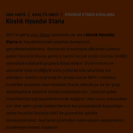
ANA SAYFA
ARAÇ FILOMUZ
HYUNDAI STARIA KIRALAMA
Kiralık Hyundai Staria
SIXT'in geniş
araç filosu
içerisinde yer alan
kiralık Hyundai
Staria
ile hayallerinizdeki seyahat deneyimini
gerçekleştirebilirsiniz. Benzersiz tasarımıyla dikkatleri üzerine
geçen Hyundai Staria, geniş iç hacmi ve çok yönlü oturma özelliği
sayesinde kalabalık gruplara hitap ediyor. Dizel motoru ve
otomatik vites özelliğiyle zorlu yollarda bile rahatlıkla yol
alabiliyor. Konfor ve prestiji bir arada sunan MPV / minibüs
modelleri arasında olan Hyundai Staria, ailecek ya da bir grup
arkadaşınızla seyahat etmeyi kolaylaştırıyor. Uzaktan gelen
misafirlerinizi ağırlayabilmenizi de sağlıyor. İster uzun yolculuklar
için ister şehri içinde beklentilerinizi karşılayabilecek kapasiteye
sahip Hyundai Staria'yı SIXT ile güvenli bir şekilde
kiralayabilirsiniz. Sayfamız üzerinden rezervasyon seçeneklerini
incelemeye hemen başlayın!