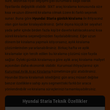
süre, sezonsal fiyat değişimi gibi durumlara bağlı olarak
fiyatlarda değişiklik olabilir. SIXT araç kiralama konusunda size
kısa ve uzun dönemli kiralama olmak üzere iki farklı seçenek
sunar. Buna göre
Hyundai Staria günlük kiralama
ile ihtiyacınız
olan gün kadar kiralayabilirsiniz. Şehir dışına küçük bir seyahat
yada şehir içinde birden fazla kişi bir davete katılacaksanız kısa
süreli kiralama seçeneğimizden faydalabilirsiniz. Eğer uzun
dönem bir kiralama yapmak istiyorsanız, aylık kiralama
çözümlerinden yararlanabilirsiniz. Birkaç hafta ve aylık
kiralamalar için tercih edilen bu kiralama çözümü size fayda
sağlar. Öyleki günlük kiralamaya göre aylık araç kiralama maliyet
açısından daha ekonomik olabilir. Kurumsal ihtiyaçlarınız için
Kurumsal Aylık Araç Kiralama
hizmetimize göz atabilirsiniz.
Hyundai Staria kiralamak istediğiniz gün araç müsait değilse
benzer özelliklere sahip aynı segmentteki farklı bir araca
yönlendirebilir ve kiralama süreçlerinizi tamamlayabilirsiniz.
Hyundai Staria Teknik Özellikler