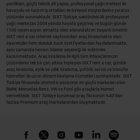
yenilikleri, güçlü teknik alt yapısı, profesyonel çağrı merkezi ile
havayolu ve turizm iş ortakları ile bireysel müşterilerine yaratıcı
çözümler sunmaktadır. SIXT Türkiye, sektördeki ilk profesyonel
çağrı merkezini 2004 yılında hayata geçirmiş ve bugün günde
1100 rezervasyon almakta olan alanındaki en başarılı örnektir.
SIXT rent a car internet sayfasından araç kiralamakta olan
ziyaretçiler hem doluluk bazlı özel fiyatlardan faydalanmakta,
aynı zamanda hemen ödeme seçeneği ile indirimler
kazanmaktadır. Araç kiralama ile ilgili tüm ihtiyaçlarınızın
çözümlerini tek bir çatı altına toplayan SIXT rent a car, günlük
araç kiralama, aylık ve yıllık kiralama, şoförlü servis ve transfer
hizmetleri ile uzun dönem kiralama hizmetleri sunmaktadır. SIXT
Türkiye filosunda otomotiv pazarının en güçlü markaları olan
BMW, Mercedes-Benz, VW ve Ford gibi araçlarla hizmet
vermektedir. SIXT Türkiye kurumsal araç filosunun %40’dan
fazlası Premium araç markalarından oluşmaktadır.